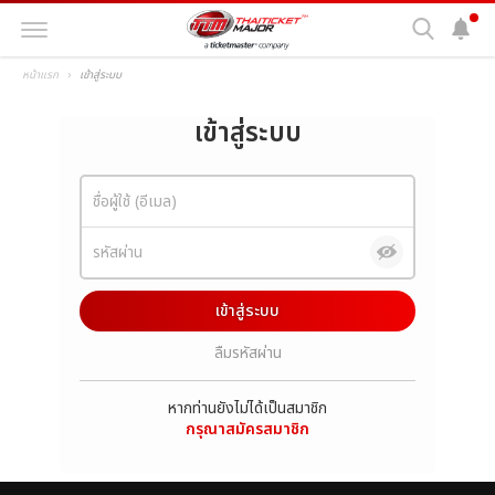
หน้าแรก
เข้าสู่ระบบ
เข้าสู่ระบบ
เข้าสู่ระบบ
ลืมรหัสผ่าน
หากท่านยังไม่ได้เป็นสมาชิก
กรุณาสมัครสมาชิก