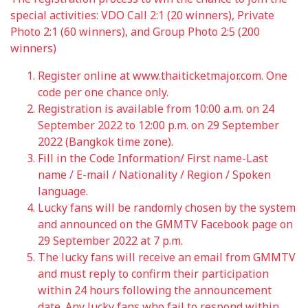
special activities: VDO Call 2:1 (20 winners), Private
Photo 2:1 (60 winners), and Group Photo 2:5 (200
winners)
Register online at www.thaiticketmajor.com. One
code per one chance only.
Registration is available from 10:00 a.m. on 24
September 2022 to 12:00 p.m. on 29 September
2022 (Bangkok time zone).
Fill in the Code Information/ First name-Last
name / E-mail / Nationality / Region / Spoken
language.
Lucky fans will be randomly chosen by the system
and announced on the GMMTV Facebook page on
29 September 2022 at 7 p.m.
The lucky fans will receive an email from GMMTV
and must reply to confirm their participation
within 24 hours following the announcement
date. Any lucky fans who fail to respond within