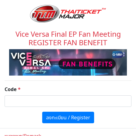
Vice Versa Final EP Fan Meeting
REGISTER FAN BENEFIT
Code
*
ลงทะเบียน / Register
หมายเหตุ/Remark