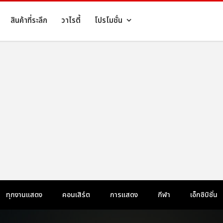
สินค้าที่ระลึก
วาไรตี้
โปรโมชั่น
ทุกงานแสดง
คอนเสิร์ต
การแสดง
กีฬา
เอ็กซิบิชั่น