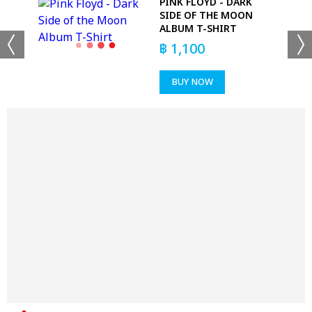
IRT
PINK FLOYD - DARK
SIDE OF THE MOON
ALBUM T-SHIRT
฿
1,100
BUY NOW