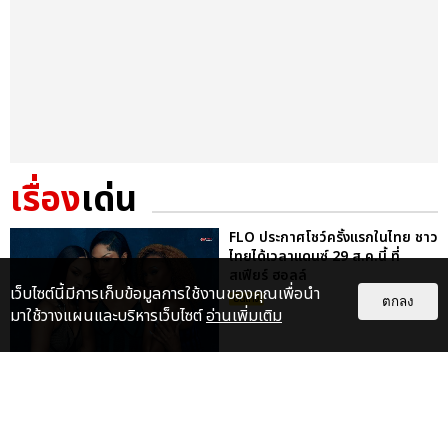
เรื่อง
เด่น
FLO ประกาศโชว์ครั้งแรกในไทย ชาว
ไทยได้เวลาแดนซ์ 29 ส.ค.นี้ ที่
สเฟียร์ ฮอลล์
เว็บไซต์นี้มีการเก็บข้อมูลการใช้งานของคุณเพื่อนำ
บันเทิง
ตกลง
มาใช้วางแผนและบริหารเว็บไซต์
อ่านเพิ่มเติม
FLO ชวนแดนซ์ ปลุกพลังสาวแซ่บใน
เพลงใหม่ REMEDIED ก่อนเจอตัว
จริงที่เมืองไทย 29 ส.ค. นี้
บันเทิง