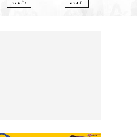
จองตั๋ว
จองตั๋ว