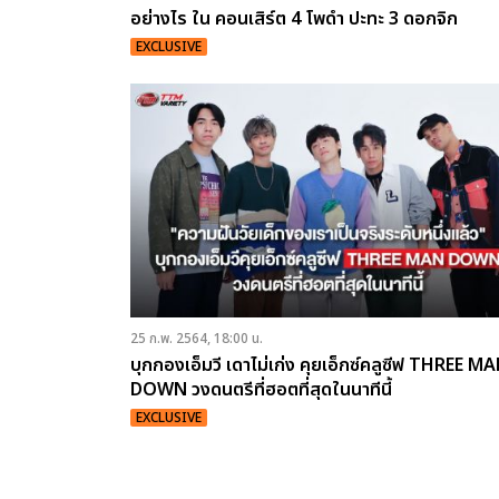
อย่างไร ใน คอนเสิร์ต 4 โพดำ ปะทะ 3 ดอกจิก
#อสรพิษมิตรร้าย
EXCLUSIVE
25 ก.พ. 2564, 18:00 น.
บุกกองเอ็มวี เดาไม่เก่ง คุยเอ็กซ์คลูซีฟ THREE M
DOWN วงดนตรีที่ฮอตที่สุดในนาทีนี้
EXCLUSIVE