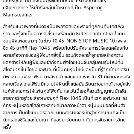
Lifestyle ที่กำลังเป็นกระแสทำให้เกิด Extraordinary
eXperience ให้เข้าถึงกลุ่มเป้าหมายที่เป็น Aspiring
Mainsteamer
สำหรับแนวเพลงที่เปิดจะเป็นเพลงฮิตและเพลงที่ทุกคนคุ้นเคย ฟัง
ง่าย และรู้จักเป็นอย่างดี ซึ่งมาพร้อมกับ Killer Content เอาใจคน
ชอบฟังเพลงยาวๆ ในช่วง 10 45 NON STOP MUSIC 10 เพลง
ฮิต 45 นาทีที่ Flex 104.5 พร้อมกับปรับผังรายการให้สอดคล้องกับ
ความต้องการของผู้ฟังมากยิ่งขึ้น รวมถึงตอกย้ำจุดขายสร้างความ
แตกต่างให้กับผู้ฟังและเข้าถึงคนฟังโดยเน้นจับกลุ่มคนรุ่นใหม่ที่มี
สไตล์มากขึ้น โดยมี เอฟ.เจ. ที่เป็นคนรุ่นใหม่และเป็นที่รู้จักเข้ามาเสริม
ทัพ เช่น เอฟ.เจ.เฟิร์น นพจิรา นักแสดงจากช่องวัน 31 ที่ผ่านละครดัง
หลายเรื่อง โดยเฟิร์นมีความใฝ่ฝันตั้งแต่สมัยเรียนว่าอยากได้มาอยู่หลัง
ไมค์จัดรายการให้แฟนๆได้ฟังกัน และวันนี้เธอก็สวมวิญญาณนักจัด
รายการวิทยุด้วยเสียงเพราะๆที่ Flex 104.5 เป็นที่แรก เอฟ.เจ.ณ ณ
ภัทร หนุ่มหล่อสไตล์เกาหลีที่มีดีมากกว่าหน้าตา หนุ่มมินิมอลที่ผันตัว
จากการเป็นดีไซน์เนอร์ออกแบบเฟอร์นิเจอร์เข้าสู่วงการบันเทิงเป็น
นักแสดงซีรีย์และโฆษณา ที่ลองมารับบทบาทกับการจัดรายการวิทยุ
ครั้ง