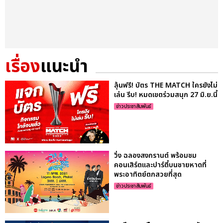
เรื่อง
แนะนำ
ลุ้นฟรี! บัตร THE MATCH ใครยังไม่
เล่น รีบ! หมดเขตร่วมสนุก 27 มิ.ย.นี้
ข่าวประชาสัมพันธ์
วิ่ง ฉลองสงกรานต์ พร้อมชม
คอนเสิร์ตและปาร์ตี้บนชายหาดที่
พระอาทิตย์ตกสวยที่สุด
ข่าวประชาสัมพันธ์