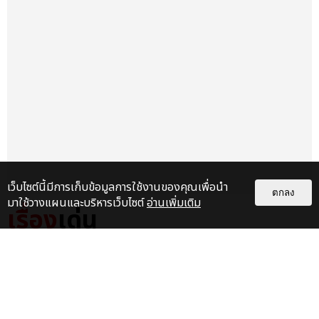
เว็บไซต์นี้มีการเก็บข้อมูลการใช้งานของคุณเพื่อนำ
ตกลง
มาใช้วางแผนและบริหารเว็บไซต์
อ่านเพิ่มเติม
เรื่อง
เด่น
FLO ประกาศโชว์ครั้งแรกในไทย ชาว
ไทยได้เวลาแดนซ์ 29 ส.ค.นี้ ที่
สเฟียร์ ฮอลล์
บันเทิง