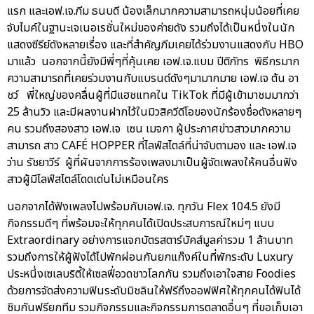
แรก และเอฟ.เจ.ภีม ธนบดี น้องเล็กมากความสามารถหนุ่มน้อยที่เคย
จับไมค์ในฐานะเจเนอเรชั่นใหม่ของค่ายดัง รวมถึงได้เป็นหนึ่งในนัก
แสดงซีรีย์ดังหลายเรื่อง และที่สำคัญภีมเคยได้ร่วมงานแสดงกับ HBO
มาแล้ว นอกจากนี้ยังมีพี่ๆที่คุ้นเคย เอฟ.เจ.แบม ปีติภัทร พิธีกรมาก
ความสามารถที่เคยร่วมงานกับแบรนด์ดังๆมามากมาย เอฟ.เจ ต้น อา
ชว์ พี่ใหญ่ของคลื่นผู้ที่มีแฮชแทคใน TikTok ที่มีผู้เข้ามาชมมากว่า
25 ล้านวิว และมีผลงานฝากไว้ในมิวสิควีดีโอของนักร้องชื่อดังหลายๆ
คน รวมถึงสองสาว เอฟ.เจ เซน เมจกา ผู้ประกาศข่าวสาวมากความ
สามารถ สาว CAFÉ HOPPER ที่ไลฟ์สไตล์ที่น่าจับตามอง และ เอฟ.เจ
ว่าน รัชยาวีร์ ผู้ที่ผันจากการร้องเพลงมาเป็นผู้จัดเพลงให้คนอื่นฟัง
สาวผู้มีไลฟ์สไตล์โดดเด่นไม่เหมือนใคร
นอกจากได้ฟังเพลงไปพร้อมกับเอฟ.เจ. ทุกวัน Flex 104.5 ยังมี
กิจกรรมดีๆ ที่พร้อมจะให้ทุกคนได้เปิดประสบการณ์ใหม่ๆ แบบ
Extraordinary อย่างการแจกบัตรสตาร์บัคส์มูลค่ารวม 1 ล้านบาท
รวมถึงการให้ผู้ฟังได้ไปพักผ่อนกันยกแก๊งค์ในที่พักระดับ Luxury
ประหนึ่งเซเลบริตี้ให้เซลฟี่อวดชาวโลกกัน รวมถึงเอาใจสาย Foodies
ด้วยการจัดส่งความฟินระดับมิชลินให้ฟรีถึงออฟฟิศให้ทุกคนได้ฟินได้
ชิมกันฟรียกทีม รวมกิจกรรมและกิจกรรมการตลาดอื่นๆ ที่ขอเก็บเอา