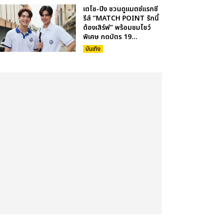
เตโช-ปิง ชวนดูแมตซ์แรกซี
รีส์ “MATCH POINT รักนี้
ต้องเสิร์ฟ” พร้อมชมโชว์
พิเศษ กดบัตร 19...
บันเทิง