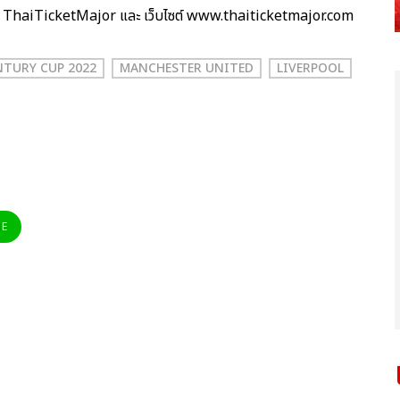
ุ๊ค ThaiTicketMajor และ เว็บไซต์ www.thaiticketmajor.com
TURY CUP 2022
MANCHESTER UNITED
LIVERPOOL
NE