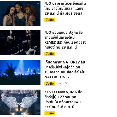
FLO ประกาศโชว์ครั้งแรกใน
ไทย ชาวไทยได้เวลาแดนซ์
29 ส.ค.นี้ ที่สเฟียร์ ฮอลล์
บันเทิง
FLO ชวนแดนซ์ ปลุกพลัง
สาวแซ่บในเพลงใหม่
REMEDIED ก่อนเจอตัวจริง
ที่เมืองไทย 29 ส.ค. นี้
บันเทิง
เก็บตกภาพ NATORI กลับ
มาครั้งนี้ยิ่งใหญ่กว่าเดิม
ระเบิดความมันส์สุดเร้าใจใน
NATORI ONE-...
บันเทิง
: 5
KENTO NAKAJIMA ปิด
ทัวร์ญี่ปุ่น 27 รอบสุด
ประทับใจ พร้อมเจอแฟน
ชาวไทย 5-6 ก.ย. นี้
บันเทิง