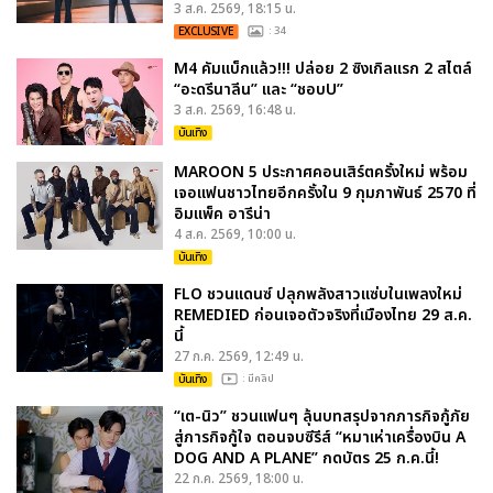
3 ส.ค. 2569, 18:15 น.
EXCLUSIVE
: 34
M4 คัมแบ็กแล้ว!!! ปล่อย 2 ซิงเกิลแรก 2 สไตล์
“อะดรีนาลีน” และ “ชอบU”
3 ส.ค. 2569, 16:48 น.
บันเทิง
MAROON 5 ประกาศคอนเสิร์ตครั้งใหม่ พร้อม
เจอแฟนชาวไทยอีกครั้งใน 9 กุมภาพันธ์ 2570 ที่
อิมแพ็ค อารีน่า
4 ส.ค. 2569, 10:00 น.
บันเทิง
FLO ชวนแดนซ์ ปลุกพลังสาวแซ่บในเพลงใหม่
REMEDIED ก่อนเจอตัวจริงที่เมืองไทย 29 ส.ค.
นี้
27 ก.ค. 2569, 12:49 น.
บันเทิง
: มีคลิป
“เต-นิว” ชวนแฟนๆ ลุ้นบทสรุปจากภารกิจกู้ภัย
สู่ภารกิจกู้ใจ ตอนจบซีรีส์ “หมาเห่าเครื่องบิน A
DOG AND A PLANE” กดบัตร 25 ก.ค.นี้!
22 ก.ค. 2569, 18:00 น.