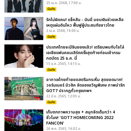
25 เม.ย. 2568, 17:00 น.
บันเทิง
รักไม่ผิดคน! แจ็คสัน - มินนี่ มอบเงินช่วยเหลือ
เหตุแผ่นดินไหว ฟื้นฟูผู้ประสบภัยชาวไทย
2 เม.ย. 2568, 16:00 น.
บันเทิง
ประเทศไทยจะมีจินยองแล้ว! เตรียมพบกับโซโล่
เอเชียแฟนคอนเสิร์ตครั้งสุดท้ายก่อนเข้ากรม
กดบัตร 25 ธ.ค. นี้
15 ธ.ค. 2565, 14:15 น.
บันเทิง
อากาเซไทยทำยอดสตรีมกระหึ่ม สุดยอดมาก!
วอร์นเนอร์ มิวสิค จัดของขวัญพิเศษ ภาพน่ารัก
GOT7 ปรากฏทั่วกรุงเทพฯ
22 มิ.ย. 2565, 12:05 น.
บันเทิง
เก็บตกภาพความสุข + สนุกจัดเต็มกว่า 4
ชั่วโมง! 'GOT7 HOMECOMING 2022
FANCON’
26 พ.ค. 2565, 16:02 น.