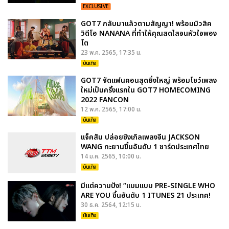
EXCLUSIVE
GOT7 กลับมาแล้วตามสัญญา! พร้อมมิวสิค
วิดีโอ NANANA ที่ทำให้คุณสดใสจนหัวใจพอง
โต
23 พ.ค. 2565, 17:35 น.
บันเทิง
GOT7 จัดแฟนคอนสุดยิ่งใหญ่ พร้อมโชว์เพลง
ใหม่เป็นครั้งแรกใน GOT7 HOMECOMING
2022 FANCON
12 พ.ค. 2565, 17:00 น.
บันเทิง
แจ็คสัน ปล่อยซิงเกิลเพลงจีน JACKSON
WANG ทะยานขึ้นอันดับ 1 ชาร์ตประเทศไทย
14 ม.ค. 2565, 10:00 น.
บันเทิง
มีแต่ความปัง! “แบมแบม PRE-SINGLE WHO
ARE YOU ขึ้นอันดับ 1 ITUNES 21 ประเทศ!
30 ธ.ค. 2564, 12:15 น.
บันเทิง