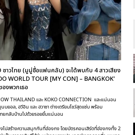
ชาวไทย (มูมู่ชื่อแฟนคลับ) จะได้พบกับ 4 สาวเสียง
MOO WORLD TOUR [MY CON] – BANGKOK’
กของพวกเธอ
่าง D-SHOW THAILAND และ KOKO CONNECTION และแน่นอน
 มุนบยอล, ฮวีอิน และ ฮวาซา ต่างเตรียมโชว์สุดแซ่บ พร้อม
าวไทยกลับบ้านไปด้วยรอยยิ้มแน่นอน
ทางไปสร้างความสนุกกันที่ฮ่องกง โดยบัตรคอนเสิร์ตที่ฮ่องกงทั้ง 2