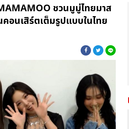
ง! MAMAMOO ชวนมูมู่ไทยมาส
ในคอนเสิร์ตเต็มรูปแบบในไทย