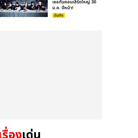
เจอกันคอนเสิร์ตใหญ่ 30
ม.ค. ปีหน้า!
บันเทิง
เรื่อง
เด่น