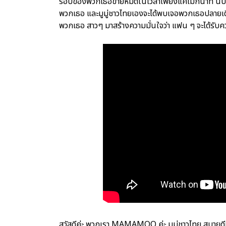
รอบของพวกเธอขายหมดในเวลาเพียงแค่ไม่กี่นาที นับว่
พวกเธอ และมูมู่ชาวไทยเองจะได้พบเจอพวกเธอปลายเดือ
พวกเธอ สาวๆ มาสร้างความมั่นใจว่า แฟน ๆ จะได้รับค
สวัสดีค่ะ พวกเรา MAMAMOO ค่ะ มูมู่ชาวไทย สบายดีม