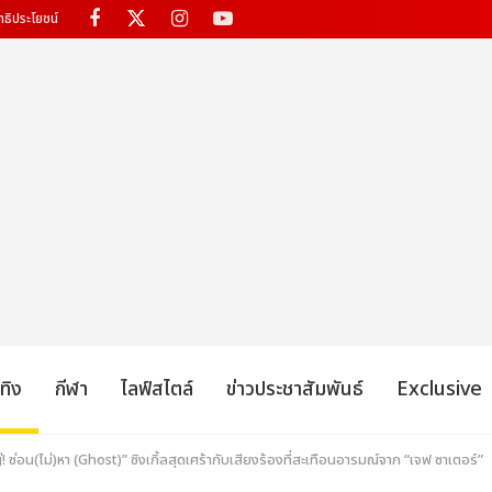
ทธิประโยชน์
เทิง
กีฬา
ไลฟ์สไตล์
ข่าวประชาสัมพันธ์
Exclusive
 ซ่อน(ไม่)หา (Ghost)” ซิงเกิ้ลสุดเศร้ากับเสียงร้องที่สะเทือนอารมณ์จาก “เจฟ ซาเตอร์”