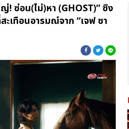
ญ่! ซ่อน(ไม่)หา (GHOST)” ซิง
งที่สะเทือนอารมณ์จาก “เจฟ ซา