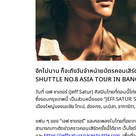
อีกไม่นาน ก็จะถึงวันจำหน่ายบัตรคอนเส
SHUTTLE NO.8 ASIA TOUR IN BANGK
วันที่ เจฟ ซาเตอร์ (Jeff Satur) ศิลปินไทยที่ตอนนี้โด
ซึ่งรอบกรุงเทพนี้ เป็นส่วนหนึ่งของ “JEFF SATU
เมืองใหญ่ของเอเชีย ไทเป, ฮ่องกง, มะนิลา, จาการ์ตา,
แฟน ๆ ของ “เจฟ ซาเตอร์”​ และคอเพลงในไทยที่อยา
สามารถเกาะติดข่าวคราวคอนเสิร์ตครั้งนี้ได้จาก เว็บ
และ
https://jeffsaturspaceshuttle.com
, เพื่อท