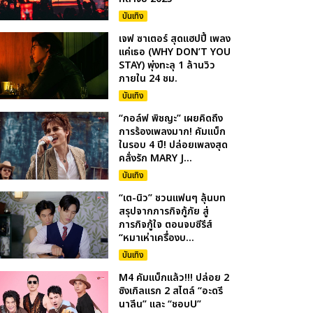
บันเทิง
เจฟ ซาเตอร์ สุดแฮปปี้ เพลง
แค่เธอ (WHY DON’T YOU
STAY) พุ่งทะลุ 1 ล้านวิว
ภายใน 24 ชม.
บันเทิง
“กอล์ฟ พิชญะ” เผยคิดถึง
การร้องเพลงมาก! คัมแบ็ก
ในรอบ 4 ปี! ปล่อยเพลงสุด
คลั่งรัก MARY J...
บันเทิง
“เต-นิว” ชวนแฟนๆ ลุ้นบท
สรุปจากภารกิจกู้ภัย สู่
ภารกิจกู้ใจ ตอนจบซีรีส์
“หมาเห่าเครื่องบ...
บันเทิง
M4 คัมแบ็กแล้ว!!! ปล่อย 2
ซิงเกิลแรก 2 สไตล์ “อะดรี
นาลีน” และ “ชอบU”