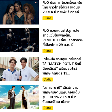
FLO ประกาศโชว์ครั้งแรกใน
ไทย ชาวไทยได้เวลาแดนซ์
29 ส.ค.นี้ ที่สเฟียร์ ฮอลล์
บันเทิง
FLO ชวนแดนซ์ ปลุกพลัง
สาวแซ่บในเพลงใหม่
REMEDIED ก่อนเจอตัวจริง
ที่เมืองไทย 29 ส.ค. นี้
บันเทิง
เตโช-ปิง ชวนดูแมตซ์แรกซี
รีส์ “MATCH POINT รักนี้
ต้องเสิร์ฟ” พร้อมชมโชว์
พิเศษ กดบัตร 19...
บันเทิง
“สกาย-นานิ” เสิร์ฟความ
พิเศษกับงานแฟนคอนเต็ม
รูปแบบ 19-20 ก.ย.นี้ ที่
ธันเดอร์โดม เมืองท...
บันเทิง