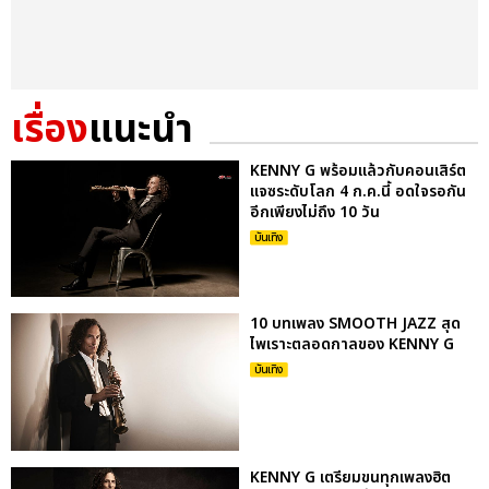
เรื่อง
แนะนำ
KENNY G พร้อมแล้วกับคอนเสิร์ต
แจซระดับโลก 4 ก.ค.นี้ อดใจรอกัน
อีกเพียงไม่ถึง 10 วัน
บันเทิง
10 บทเพลง SMOOTH JAZZ สุด
ไพเราะตลอดกาลของ KENNY G
บันเทิง
KENNY G เตรียมขนทุกเพลงฮิต