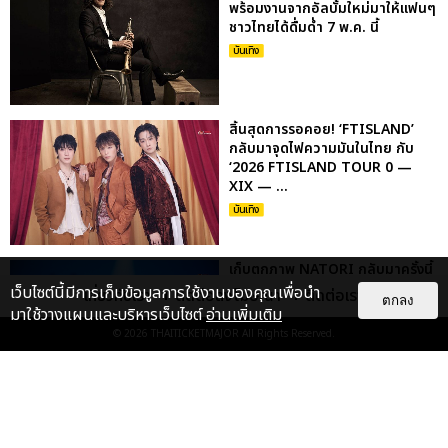
พร้อมงานจากอัลบั้มใหม่มาให้แฟนๆ
ชาวไทยได้ดื่มด่ำ 7 พ.ค. นี้
บันเทิง
สิ้นสุดการรอคอย! ‘FTISLAND’
กลับมาจุดไฟความมันในไทย กับ
‘2026 FTISLAND TOUR 0 —
XIX — ...
บันเทิง
เก็บตกภาพ NATORI กลับมาครั้งนี้
ยิ่งใหญ่กว่าเดิม ระเบิดความมันส์สุด
เว็บไซต์นี้มีการเก็บข้อมูลการใช้งานของคุณเพื่อนำ
เกี่ยวกับเรา
ติดต่อลงโฆษณา
ติดต่อเรา
ตกลง
เร้าใจใน NATORI ONE-...
มาใช้วางแผนและบริหารเว็บไซต์
อ่านเพิ่มเติม
บันเทิง
: 5
© 2026
THAITICKETMAJOR
All Rights Reserved.