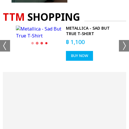
TTM
SHOPPING
METALLICA - SAD BUT
ACK
TRUE T-SHIRT
฿
1,100
BUY NOW