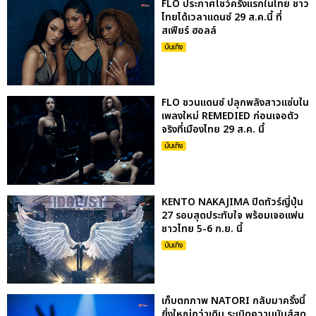
FLO ประกาศโชว์ครั้งแรกในไทย ชาว
ไทยได้เวลาแดนซ์ 29 ส.ค.นี้ ที่
สเฟียร์ ฮอลล์
บันเทิง
FLO ชวนแดนซ์ ปลุกพลังสาวแซ่บใน
เพลงใหม่ REMEDIED ก่อนเจอตัว
จริงที่เมืองไทย 29 ส.ค. นี้
บันเทิง
KENTO NAKAJIMA ปิดทัวร์ญี่ปุ่น
27 รอบสุดประทับใจ พร้อมเจอแฟน
ชาวไทย 5-6 ก.ย. นี้
บันเทิง
เก็บตกภาพ NATORI กลับมาครั้งนี้
ยิ่งใหญ่กว่าเดิม ระเบิดความมันส์สุด