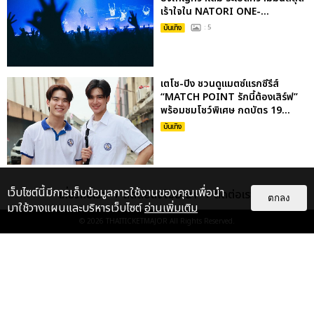
เร้าใจใน NATORI ONE-...
บันเทิง
: 5
เตโช-ปิง ชวนดูแมตซ์แรกซีรีส์
“MATCH POINT รักนี้ต้องเสิร์ฟ”
พร้อมชมโชว์พิเศษ กดบัตร 19...
บันเทิง
เว็บไซต์นี้มีการเก็บข้อมูลการใช้งานของคุณเพื่อนำ
เกี่ยวกับเรา
ติดต่อลงโฆษณา
ติดต่อเรา
ตกลง
มาใช้วางแผนและบริหารเว็บไซต์
อ่านเพิ่มเติม
© 2026
THAITICKETMAJOR
All Rights Reserved.