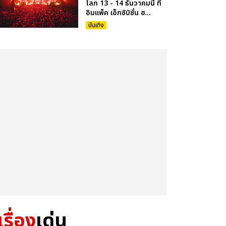
โลก 13 - 14 ธันวาคมนี้ ที่
อิมแพ็ค เอ็กซิบิชั่น ฮ...
บันเทิง
เรื่อง
เด่น