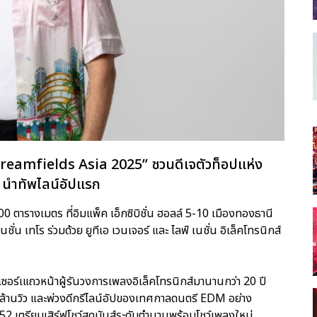
reamfields Asia 2025” ชวนดีเจตัวท็อปแห่ง
) นำทัพไลน์อัปแรก
00 ตารางเมตร ที่อิมแพ็ค เอ็กซิบิชั่น ฮอลล์ 5-10 เมืองทองธานี
ชั่น เทโร ร่วมด้วย ยูทีเอ เวนเจอร์ และ ไลฟ์ เนชั่น อิเล็คโทรนิกส์
ซอร์เแถวหน้าผู้รันวงการเพลงอิเล็คโทรนิกส์มานานกว่า 20 ปี
ล้านวิว และพ่วงดีกรีไลน์อัปของเทศกาลดนตรี EDM อย่าง
52 เตรียมเสิร์ฟโชว์สุดมันส์ระดับตำนานพร้อมโชว์เพลงใหม่