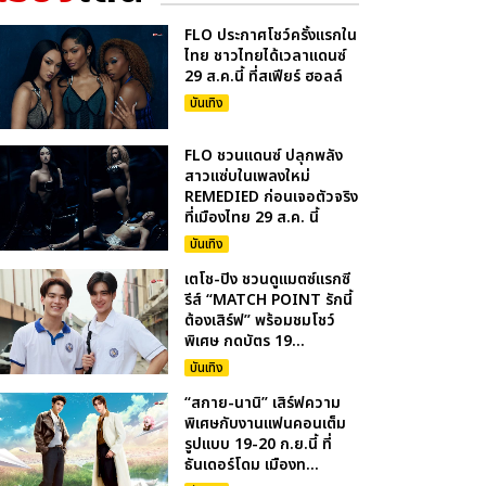
FLO ประกาศโชว์ครั้งแรกใน
ไทย ชาวไทยได้เวลาแดนซ์
29 ส.ค.นี้ ที่สเฟียร์ ฮอลล์
บันเทิง
FLO ชวนแดนซ์ ปลุกพลัง
สาวแซ่บในเพลงใหม่
REMEDIED ก่อนเจอตัวจริง
ที่เมืองไทย 29 ส.ค. นี้
บันเทิง
เตโช-ปิง ชวนดูแมตซ์แรกซี
รีส์ “MATCH POINT รักนี้
ต้องเสิร์ฟ” พร้อมชมโชว์
พิเศษ กดบัตร 19...
บันเทิง
“สกาย-นานิ” เสิร์ฟความ
พิเศษกับงานแฟนคอนเต็ม
รูปแบบ 19-20 ก.ย.นี้ ที่
ธันเดอร์โดม เมืองท...