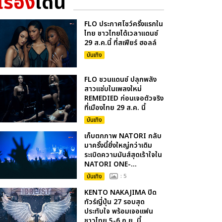
เรื่อง
เด่น
FLO ประกาศโชว์ครั้งแรกใน
ไทย ชาวไทยได้เวลาแดนซ์
29 ส.ค.นี้ ที่สเฟียร์ ฮอลล์
บันเทิง
FLO ชวนแดนซ์ ปลุกพลัง
สาวแซ่บในเพลงใหม่
REMEDIED ก่อนเจอตัวจริง
ที่เมืองไทย 29 ส.ค. นี้
บันเทิง
เก็บตกภาพ NATORI กลับ
มาครั้งนี้ยิ่งใหญ่กว่าเดิม
ระเบิดความมันส์สุดเร้าใจใน
NATORI ONE-...
บันเทิง
: 5
KENTO NAKAJIMA ปิด
ทัวร์ญี่ปุ่น 27 รอบสุด
ประทับใจ พร้อมเจอแฟน
ชาวไทย 5-6 ก.ย. นี้