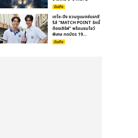
บันเทิง
เตโช-ปิง ชวนดูแมตซ์แรกซี
รีส์ “MATCH POINT รักนี้
ต้องเสิร์ฟ” พร้อมชมโชว์
พิเศษ กดบัตร 19...
บันเทิง