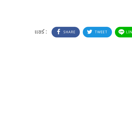
แชร์ :
SHARE
TWEET
LI