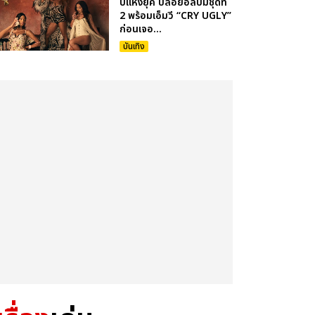
บแห่งยุค ปล่อยอัลบั้มชุดที่
2 พร้อมเอ็มวี “CRY UGLY”
ก่อนเจอ...
บันเทิง