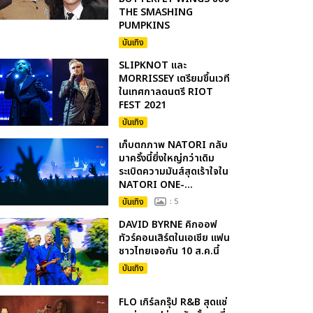
THE SMASHING
PUMPKINS
บันเทิง
SLIPKNOT และ
MORRISSEY เตรียมขึ้นเวที
ในเทศกาลดนตรี RIOT
FEST 2021
บันเทิง
เก็บตกภาพ NATORI กลับ
มาครั้งนี้ยิ่งใหญ่กว่าเดิม
ระเบิดความมันส์สุดเร้าใจใน
NATORI ONE-...
บันเทิง
: 5
DAVID BYRNE คิกออฟ
ทัวร์คอนเสิร์ตในเอเชีย แฟน
ชาวไทยเจอกัน 10 ส.ค.นี้
บันเทิง
FLO เกิร์ลกรุ๊ป R&B สุดแซ่