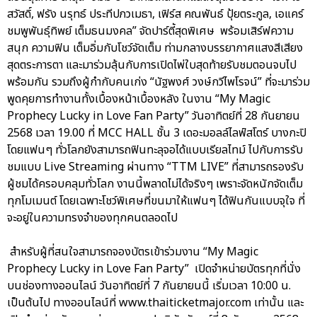
สวัสดิ์, ฟรัง นรุทธ์ ประทีปภวเมธา, เฟิร์ส คณพันธ์ ปุ้ยตระกูล, เอแคร์
ชมพูพันธุ์ทิพย์ เต็มธนมงคล” จัดปาร์ตี้สุดพิเศษ พร้อมเสิร์ฟความ
สนุก ความฟิน เต็มอิ่มกับโชว์จัดเต็ม ท่ามกลางบรรยากาศแสงสีเสียง
สุดตระการตา และมาร่วมลุ้นกับการเปิดไพ่ใบสุดท้ายรับชมตอนจบไป
พร้อมกัน รวมถึงผู้กำกับคนเก่ง “นัฐพงศ์ วงษ์กวีไพโรจน์” ที่จะมาร่วม
พูดคุยการทำงานทั้งเบื้องหน้าเบื้องหลัง ในงาน “My Magic
Prophecy Lucky in Love Fan Party” วันอาทิตย์ที่ 28 กันยายน
2568 เวลา 19.00 ที่ MCC HALL ชั้น 3 เดอะมอลล์ไลฟ์สโตร์ บางกะปิ
โดยแฟนๆ ทั่วโลกยังสามารถฟินทะลุจอได้แบบเรียลไทม์ ไปกับการรับ
ชมแบบ Live Streaming ผ่านทาง “TTM LIVE” ที่สามารถรองรับ
ผู้ชมได้ครอบคลุมทั่วโลก งานนี้พลาดไม่ได้จริงๆ เพราะจัดหนักจัดเต็ม
ทุกโมเมนต์ โดยเฉพาะโชว์พิเศษที่ขนมาให้แฟนๆ ได้ฟินกันแบบจุใจ ที่
จะอยู่ในความทรงจำของทุกคนตลอดไป
สำหรับผู้ที่สนใจสามารถจองบัตรเข้าร่วมงาน “My Magic
Prophecy Lucky in Love Fan Party” เปิดจำหน่ายบัตรทุกที่นั่ง
บนช่องทางออนไลน์ วันอาทิตย์ที่ 7 กันยายนนี้ เริ่มเวลา 10:00 น.
เป็นต้นไป ทางออนไลน์ที่ www.thaiticketmajor.com เท่านั้น และ