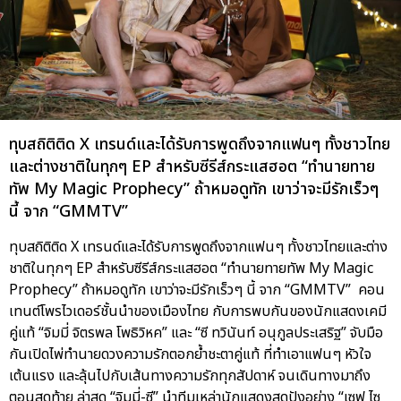
ทุบสถิติติด X เทรนด์และได้รับการพูดถึงจากแฟนๆ ทั้งชาวไทย
และต่างชาติในทุกๆ EP สำหรับซีรีส์กระแสฮอต “ทำนายทาย
ทัพ My Magic Prophecy” ถ้าหมอดูทัก เขาว่าจะมีรักเร็วๆ
นี้ จาก “GMMTV”
ทุบสถิติติด X เทรนด์และได้รับการพูดถึงจากแฟนๆ ทั้งชาวไทยและต่าง
ชาติในทุกๆ EP สำหรับซีรีส์กระแสฮอต “ทำนายทายทัพ My Magic
Prophecy” ถ้าหมอดูทัก เขาว่าจะมีรักเร็วๆ นี้ จาก “GMMTV” คอน
เทนต์โพรไวเดอร์ชั้นนำของเมืองไทย กับการพบกันของนักแสดงเคมี
คู่แท้ “จิมมี่ จิตรพล โพธิวิหค” และ “ซี ทวินันท์ อนุกูลประเสริฐ” จับมือ
กันเปิดไพ่ทำนายดวงความรักตอกย้ำชะตาคู่แท้ ที่ทำเอาแฟนๆ หัวใจ
เต้นแรง และลุ้นไปกับเส้นทางความรักทุกสัปดาห์ จนเดินทางมาถึง
ตอนสุดท้าย ล่าสุด “จิมมี่-ซี” นำทีมเหล่านักแสดงสุดปังอย่าง “เซฟ ไซ