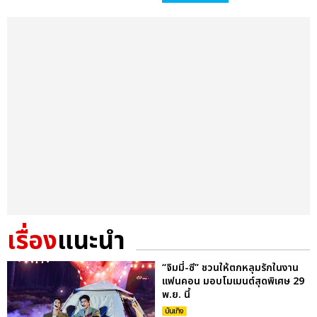
เรื่อง
แนะนำ
“จิมมี่-ซี” ชวนให้ตกหลุมรักในงาน
แฟนคอน มอบโมเมนต์สุดพิเศษ 29
พ.ย. นี้
บันเทิง