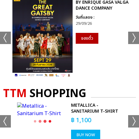
BY ENRIQUE GASA VALGA
DANCE COMPANY
วันที่แสดง :
29/09/26
จองตั๋ว
TTM
SHOPPING
 T-
METALLICA -
SANITARIUM T-SHIRT
฿
1,100
BUY NOW