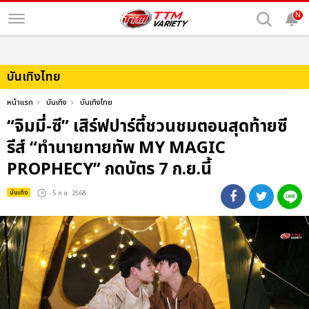
N
บันเทิงไทย
หน้าแรก
บันเทิง
บันเทิงไทย
“จิมมี่-ซี” เสิร์ฟปาร์ตี้ชวนชมตอนสุดท้ายซี
รีส์ “ทำนายทายทัพ MY MAGIC
PROPHECY” กดบัตร 7 ก.ย.นี้
บันเทิง
: 5 ก.ย. 2568