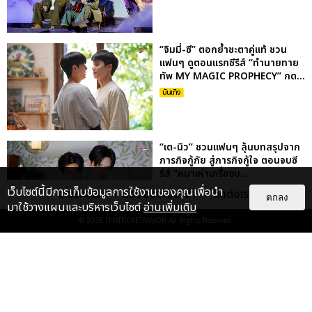
“จิมมี่-ซี” ตอกย้ำชะตาคู่แท้ ชวน
แฟนๆ ดูตอนแรกซีรีส์ “ทำนายทาย
ทัพ MY MAGIC PROPHECY” กด...
บันเทิง
“เต-นิว” ชวนแฟนๆ ลุ้นบทสรุปจาก
ภารกิจกู้ภัย สู่ภารกิจกู้ใจ ตอนจบซี
รีส์ “หมาเห่าเครื่องบ...
เว็บไซต์นี้มีการเก็บข้อมูลการใช้งานของคุณเพื่อนำ
บันเทิง
เกี่ยวกับเรา
ติดต่อลงโฆษณา
ติดต่อเรา
ตกลง
มาใช้วางแผนและบริหารเว็บไซต์
อ่านเพิ่มเติม
© 2026
THAITICKETMAJOR
All Rights Reserved.
“กอล์ฟ พิชญะ” เผยคิดถึงการร้อง
เพลงมาก! คัมแบ็กในรอบ 4 ปี!
ปล่อยเพลงสุดคลั่งรัก MARY J...
บันเทิง