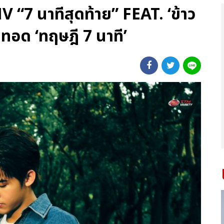
7 นาทีสุดท้าย” FEAT. ‘ข้าว
อด ‘ทฤษฎี 7 นาที’