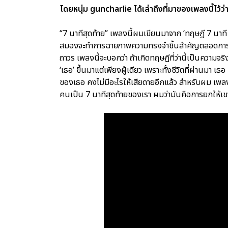
โดยหนุ่ม guncharlie ได้เล่าถึงที่มาของเพลงนี้ไว้ว่
“7 นาทีสุดท้าย” เพลงนี้ผมเขียนมาจาก ‘ทฤษฎี 7 นาที 
สมองจะทำการฉายภาพความทรงจำชิ้นสำคัญตลอดการใช้ชี
ถาวร เพลงนี้จะบอกว่า ถ้าเกิดทฤษฎีที่ว่านี้เป็นความจ
‘เธอ’ ขึ้นมาแต่เพียงผู้เดียว เพราะทั้งชีวิตที่ผ่านมา เธ
ของเธอ คงไม่มีอะไรให้เสียดายอีกแล้ว สำหรับผม เพลงนี
คนเป็น 7 นาทีสุดท้ายของเรา ผมว่ามันคือการยกให้เข