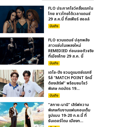
FLO ประกาศโชว์ครั้งแรกใน
ไทย ชาวไทยได้เวลาแดนซ์
29 ส.ค.นี้ ที่สเฟียร์ ฮอลล์
บันเทิง
FLO ชวนแดนซ์ ปลุกพลัง
สาวแซ่บในเพลงใหม่
REMEDIED ก่อนเจอตัวจริง
ที่เมืองไทย 29 ส.ค. นี้
บันเทิง
เตโช-ปิง ชวนดูแมตซ์แรกซี
รีส์ “MATCH POINT รักนี้
ต้องเสิร์ฟ” พร้อมชมโชว์
พิเศษ กดบัตร 19...
บันเทิง
“สกาย-นานิ” เสิร์ฟความ
พิเศษกับงานแฟนคอนเต็ม
รูปแบบ 19-20 ก.ย.นี้ ที่
ธันเดอร์โดม เมืองท...