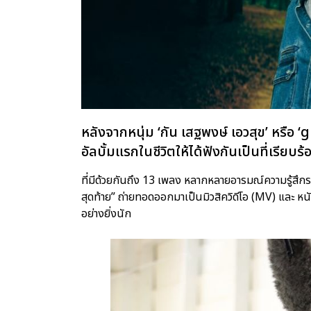
หลังจากหนุ่ม ‘กัน เสฐพงษ์ เอวสุข’ หรือ
อัลบั้มแรกในชีวิตให้ได้ฟังกันเป็นที่เรียบ
ที่มีด้วยกันถึง 13 เพลง หลากหลายอารมณ์ความรู้สึกรวมด
สุดท้าย” ถ่ายทอดออกมาเป็นมิวสิควิดีโอ (MV) และ หน
อย่างยิ่งนัก