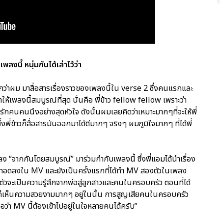
ลงนี้ หนุ่มกันได้เล่าไว้ว่า
กว่าผม มาสื่อสารเรื่องราวของเพลงนี้ใน verse 2 ซึ่งคนแรกและ
ห้เพลงนี้สมบูรณ์ที่สุด นั่นคือ พี่ข้าว fellow fellow เพราะว่า
คนคนนึงอย่างสุดหัวใจ ดังนั้นผมเลยคิดว่าเหมาะมากๆที่จะให้พี่
 ซึ่งพี่ข้าวก็สื่อสารมันออกมาได้ดีมากๆ จริงๆ ผมภูมิใจมากๆ ที่ได้พี่
 “จากกันโดยสมบูรณ์” มาร่วมกำกับเพลงนี้ ซึ่งพี่แอมได้นำเรื่อง
ถ่ายทอดลงใน MV และยังเป็นครั้งแรกที่ได้ทำ MV สองตัวในเพลง
กตัวจะเป็นความรู้สึกจากพ่อสู่ลูกสาวและคนในครอบครัว ตอนที่ได้
ต่ก็เห็นความสวยงามมากๆ อยู่ในนั้น การสูญเสียคนในครอบครัว
่อว่า MV นี้ต้องเข้าไปอยู่ในใจหลายคนได้ครับ”