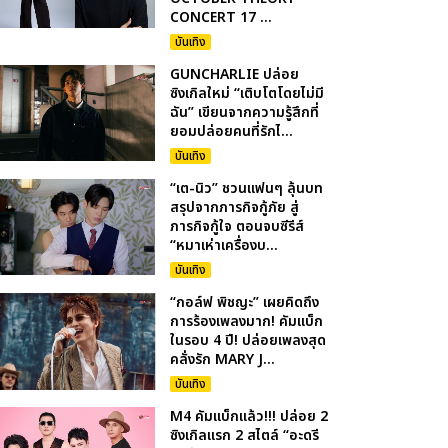
CONCERT 17 ...
บันเทิง
GUNCHARLIE ปล่อย
ซิงเกิลใหม่ “เติบโตโดยไม่มี
ฉัน” เขียนจากความรู้สึกที่
ยอมปล่อยคนที่รักไ...
บันเทิง
“เต-นิว” ชวนแฟนๆ ลุ้นบท
สรุปจากภารกิจกู้ภัย สู่
ภารกิจกู้ใจ ตอนจบซีรีส์
“หมาเห่าเครื่องบ...
บันเทิง
“กอล์ฟ พิชญะ” เผยคิดถึง
การร้องเพลงมาก! คัมแบ็ก
ในรอบ 4 ปี! ปล่อยเพลงสุด
คลั่งรัก MARY J...
บันเทิง
M4 คัมแบ็กแล้ว!!! ปล่อย 2
ซิงเกิลแรก 2 สไตล์ “อะดรี