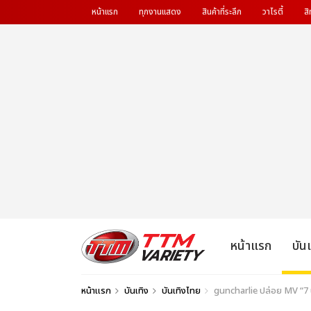
หน้าแรก
ทุกงานแสดง
สินค้าที่ระลึก
วาไรตี้
สิ
หน้าแรก
บัน
หน้าแรก
บันเทิง
บันเทิงไทย
guncharlie ปล่อย MV “7 นาท