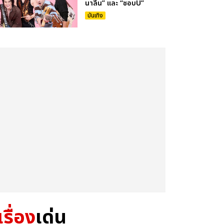
นาลีน” และ “ชอบU”
บันเทิง
เรื่อง
เด่น