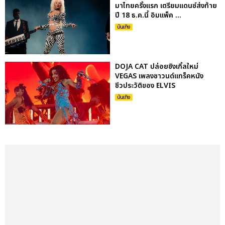
มาไทยครั้งแรก เตรียมแดนซ์ส่งท้าย
ปี 18 ธ.ค.นี้ อิมแพ็ค ...
บันเทิง
DOJA CAT ปล่อยซิงเกิ้ลใหม่
VEGAS เพลงซาวนด์แทร็คหนัง
ชีวประวัติของ ELVIS
บันเทิง