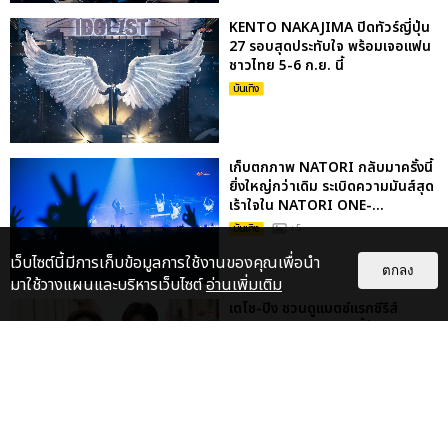
KENTO NAKAJIMA ปิดทัวร์ญี่ปุ่น
27 รอบสุดประทับใจ พร้อมเจอแฟน
ชาวไทย 5-6 ก.ย. นี้
บันเทิง
เก็บตกภาพ NATORI กลับมาครั้งนี้
ยิ่งใหญ่กว่าเดิม ระเบิดความมันส์สุด
เร้าใจใน NATORI ONE-...
บันเทิง
: 5
เว็บไซต์นี้มีการเก็บข้อมูลการใช้งานของคุณเพื่อนำ
ตกลง
มาใช้วางแผนและบริหารเว็บไซต์
อ่านเพิ่มเติม
เตโช-ปิง ชวนดูแมตซ์แรกซีรีส์
“MATCH POINT รักนี้ต้องเสิร์ฟ”
พร้อมชมโชว์พิเศษ กดบัตร 19...
บันเทิง