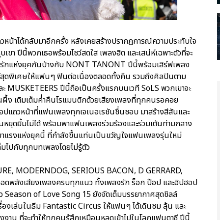
ุ๊ปแถวหน้าได้กลับมาอีกครั้ง หลังเคยสร้างปรากฏการณ์ความประทับใจ
บเขา ปีนี้พวกเธอพร้อมโชว์สดใส เพลงฮิต และเสน่ห์เฉพาะตัวที่จะ
ลงรักแห่งยุคกันบ้างกับ NONT TANONT ปีนี้พร้อมเสิร์ฟเพลง
สุดพิเศษให้แฟนๆ ฟินต่อเนื่องตลอดทั้งคืน รวมถึงศิลปินตาม
MUSKETEERS ปีนี้ถือเป็นครั้งแรกบนเวที SoLS พวกเขาจะ
้ง เติมเต็มค่ำคืนโรแมนติกด้วยเสียงเพลงที่ทุกคนรอคอย
ถวหน้าที่แฟนเพลงทุกเจเนอเรชันชื่นชอบ มาสร้างสีสันและ
ุณหยุดยิ้มไม่ได้ พร้อมพาแฟนเพลงร่วมร้องและร่วมเต้นท่ามกลาง
แรงแห่งยุคนี้ ที่กำลังขึ้นแท่นเป็นขวัญใจแฟนเพลงรุ่นใหม่
้มไปกับทุกบทเพลงโดยไม่รู้ตัว
DS, FLURE, MODERNDOG, SERIOUS BACON, D GERRARD,
พลังเสียงเพลงครบทุกแนว ทั้งเพลงรัก ร็อก ป๊อป และฮิปฮอป
้ว Season of Love Song 15 ยังจัดเต็มบรรยากาศสุดชิลล์
องเล่นในธีม Fantastic Circus ให้แฟนๆ ได้เดินชม ลุ้น และ
งาน ที่จะทำให้ทุกคนรู้สึกเหมือนหลุดเข้าไปในโลกแฟนตาซี ปีนี้