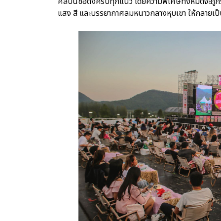
ศิลปินชื่อดังครบทุกแนว โดยความพิเศษทั้งหมดจะถูกร
แสง สี และบรรยากาศลมหนาวกลางหุบเขา ให้กลายเป