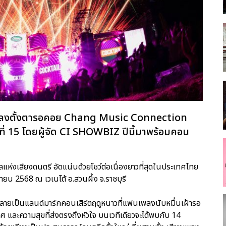
นเพลงตั้งตารอคอย Chang Music Connection
่ 15 โดยผู้จัด CI SHOWBIZ ปีนี้มาพร้อมคอน
แห่งเสียงดนตรี อัดแน่นด้วยโชว์ต่อเนื่องยาวที่สุดในประเทศไทย
ิกายน 2568 ณ เวเนโต้ อ.สวนผึ้ง จ.ราชบุรี
ลายเป็นแลนด์มาร์กคอนเสิร์ตฤดูหนาวที่แฟนเพลงนับหมื่นเฝ้ารอ
าศ และความสุขที่ส่งตรงถึงหัวใจ บนเวทีเดียวจะได้พบกับ 14