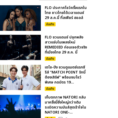
FLO ประกาศโชว์ครั้งแรกใน
ไทย ชาวไทยได้เวลาแดนซ์
29 ส.ค.นี้ ที่สเฟียร์ ฮอลล์
บันเทิง
FLO ชวนแดนซ์ ปลุกพลัง
สาวแซ่บในเพลงใหม่
REMEDIED ก่อนเจอตัวจริง
ที่เมืองไทย 29 ส.ค. นี้
บันเทิง
เตโช-ปิง ชวนดูแมตซ์แรกซี
รีส์ “MATCH POINT รักนี้
ต้องเสิร์ฟ” พร้อมชมโชว์
พิเศษ กดบัตร 19...
บันเทิง
เก็บตกภาพ NATORI กลับ
มาครั้งนี้ยิ่งใหญ่กว่าเดิม
ระเบิดความมันส์สุดเร้าใจใน
NATORI ONE-...