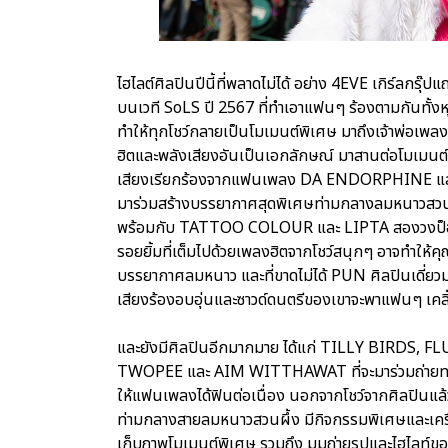
ไฮไลต์ศิลปินปีนี้ที่พลาดไม่ได้ อย่าง 4EVE เกิร์ลกร
บนเวที SoLS ปี 2567 ที่ทำเอาแฟนๆ ร้องตามกันทั้งหุ
ทำให้ทุกโชว์กลายเป็นโมเมนต์พิเศษ มาถึงเจ้าพ่อเพ
ฮิตและพลังเสียงอันเป็นเอกลักษณ์ มาสานต่อโมเมนต์
เสียงเรียกร้องจากแฟนเพลง DA ENDORPHINE และ 
มาร่วมสร้างบรรยากาศสุดพิเศษท่ามกลางลมหนาวสวนผึ
พร้อมกับ TATTOO COLOUR และ LIPTA สองวงป็อปแ
รอยยิ้มที่เต็มไปด้วยเพลงฮิตจากโชว์สนุกๆ อาจทำให้ค
บรรยากาศลมหนาว และที่ขาดไม่ได้ PUN ศิลปินเดี่ยวมา
เสียงร้องอบอุ่นและซาวด์ดนตรีของเขาจะพาแฟนๆ เคลิ
และยังมีศิลปินอีกมากมาย ได้แก่ TILLY BIR
TWOPEE และ AIM WITTHAWAT ที่จะมาร่วมถ่ายทอด
ให้แฟนเพลงได้ฟินต่อเนื่อง นอกจากโชว์จากศิลปินแล
ท่ามกลางสายลมหนาวสวนผึ้ง มีกิจกรรมพิเศษและเครื่
เก็บภาพโมเมนต์พิเศษ รวมถึง มุมถ่ายรูปและไฮไลท์ของ