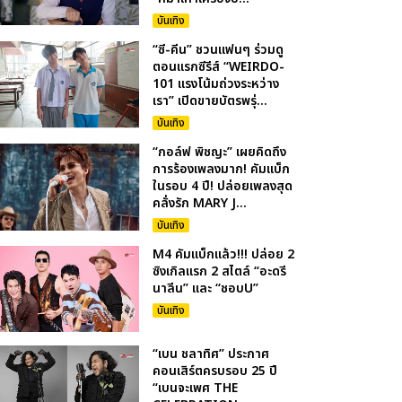
บันเทิง
“ซี-คีน” ชวนแฟนๆ ร่วมดู
ตอนแรกซีรีส์ “WEIRDO-
101 แรงโน้มถ่วงระหว่าง
เรา” เปิดขายบัตรพรุ่...
บันเทิง
“กอล์ฟ พิชญะ” เผยคิดถึง
การร้องเพลงมาก! คัมแบ็ก
ในรอบ 4 ปี! ปล่อยเพลงสุด
คลั่งรัก MARY J...
บันเทิง
M4 คัมแบ็กแล้ว!!! ปล่อย 2
ซิงเกิลแรก 2 สไตล์ “อะดรี
นาลีน” และ “ชอบU”
บันเทิง
“เบน ชลาทิศ” ประกาศ
คอนเสิร์ตครบรอบ 25 ปี
“เบนจะเพศ THE