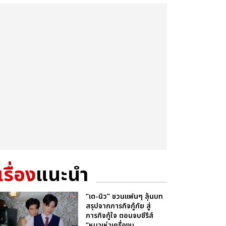
เรื่อง
แนะนำ
“เต-นิว” ชวนแฟนๆ ลุ้นบท
สรุปจากภารกิจกู้ภัย สู่
ภารกิจกู้ใจ ตอนจบซีรีส์
“หมาเห่าเครื่องบ...