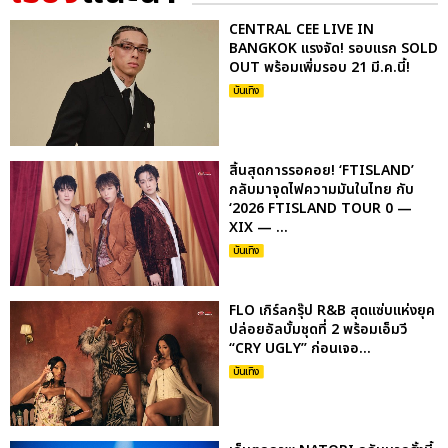
CENTRAL CEE LIVE IN
BANGKOK แรงจัด! รอบแรก SOLD
OUT พร้อมเพิ่มรอบ 21 มี.ค.นี้!
บันเทิง
สิ้นสุดการรอคอย! ‘FTISLAND’
กลับมาจุดไฟความมันในไทย กับ
‘2026 FTISLAND TOUR 0 —
XIX — ...
บันเทิง
FLO เกิร์ลกรุ๊ป R&B สุดแซ่บแห่งยุค
ปล่อยอัลบั้มชุดที่ 2 พร้อมเอ็มวี
“CRY UGLY” ก่อนเจอ...
บันเทิง