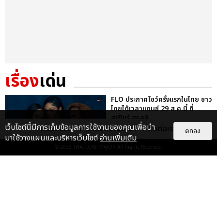
เรื่อง
เด่น
FLO ประกาศโชว์ครั้งแรกในไทย ชาว
ไทยได้เวลาแดนซ์ 29 ส.ค.นี้ ที่
สเฟียร์ ฮอลล์
เว็บไซต์นี้มีการเก็บข้อมูลการใช้งานของคุณเพื่อนำ
เกี่ยวกับเรา
ติดต่อลงโฆษณา
ติดต่อเรา
บันเทิง
ตกลง
มาใช้วางแผนและบริหารเว็บไซต์
อ่านเพิ่มเติม
© 2026
THAITICKETMAJOR
All Rights Reserved.
FLO ชวนแดนซ์ ปลุกพลังสาวแซ่บใน
เพลงใหม่ REMEDIED ก่อนเจอตัว
จริงที่เมืองไทย 29 ส.ค. นี้
บันเทิง