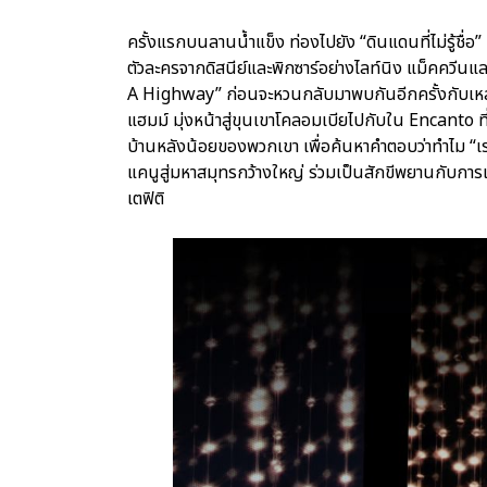
ครั้งแรกบนลานน้ำแข็ง ท่องไปยัง “ดินแดนที่ไม่รู้ชื
ตัวละครจากดิสนีย์และพิกซาร์อย่างไลท์นิง แม็คควีนแ
A Highway” ก่อนจะหวนกลับมาพบกันอีกครั้งกับเหล่าของเ
แฮมม์ มุ่งหน้าสู่ขุนเขาโคลอมเบียไปกับใน Encanto
บ้านหลังน้อยของพวกเขา เพื่อค้นหาคำตอบว่าทำไม “เร
แคนูสู่มหาสมุทรกว้างใหญ่ ร่วมเป็นสักขีพยานกับการเ
เตฟิติ