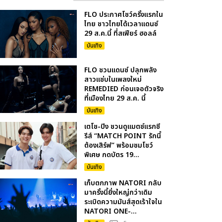
FLO ประกาศโชว์ครั้งแรกใน
ไทย ชาวไทยได้เวลาแดนซ์
29 ส.ค.นี้ ที่สเฟียร์ ฮอลล์
บันเทิง
FLO ชวนแดนซ์ ปลุกพลัง
สาวแซ่บในเพลงใหม่
REMEDIED ก่อนเจอตัวจริง
ที่เมืองไทย 29 ส.ค. นี้
บันเทิง
เตโช-ปิง ชวนดูแมตซ์แรกซี
รีส์ “MATCH POINT รักนี้
ต้องเสิร์ฟ” พร้อมชมโชว์
พิเศษ กดบัตร 19...
บันเทิง
เก็บตกภาพ NATORI กลับ
มาครั้งนี้ยิ่งใหญ่กว่าเดิม
ระเบิดความมันส์สุดเร้าใจใน
NATORI ONE-...