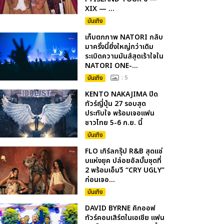
XIX — ...
บันเทิง
เก็บตกภาพ NATORI กลับ
มาครั้งนี้ยิ่งใหญ่กว่าเดิม
ระเบิดความมันส์สุดเร้าใจใน
NATORI ONE-...
บันเทิง
: 5
KENTO NAKAJIMA ปิด
ทัวร์ญี่ปุ่น 27 รอบสุด
ประทับใจ พร้อมเจอแฟน
ชาวไทย 5-6 ก.ย. นี้
บันเทิง
FLO เกิร์ลกรุ๊ป R&B สุดแซ่
บแห่งยุค ปล่อยอัลบั้มชุดที่
2 พร้อมเอ็มวี “CRY UGLY”
ก่อนเจอ...
บันเทิง
DAVID BYRNE คิกออฟ
ทัวร์คอนเสิร์ตในเอเชีย แฟน