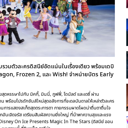
บรวมตัวละครดิสนีย์อัดแน่นในเรื่องเดียว พร้อมเดบิ
agon, Frozen 2, และ Wish! จำหน่ายบัตร Early
รรษาไปกับ มิคกี้, มินนี่, กูฟฟี่, โดนัลด์ และเดซี่ ผ่าน
 พร้อมโปรดักชันส์ใหม่สุดอลังการที่จะดลบันดาลให้เหล่าตัวละคร
ผ่านการแสดงสเก็ตสุดตระการตา กายกรรมผาดโผดน่าตื่นตาตื่นใจ
ากอันเจิดจรัส เตรียมสัมผัสความยิ่งใหญ่ ที่นำพาความสุขและแรง
น ‘Disney On Ice Presents Magic In The Stars (ดิสนีย์ ออน