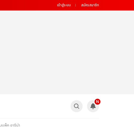
เข้าสู่ระบบ
สมัครสมาชิก
N
ิมแพ็ค อารีน่า