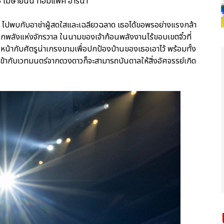
 เมษายนนี้ ที่อิมแพ็ค อารีน่า
 ไปพบกับอาช่าผู้สดใสและเฉลียวฉลาด เธอได้ขอพรอย่างแรงกล้า
พลังแห่งจักรวาล ในนามของเจ้าก้อนพลังงานไร้ขอบเขตจิ๋วที่
ิญหน้ากับศัตรูน่าเกรงขามเพื่อปกป้องบ้านของเธอเอาไว้ พร้อมทั้ง
เข้ากับเวทมนตร์จากดวงดาวก็จะสามารถบันดาลให้สิ่งอัศจรรย์เกิด