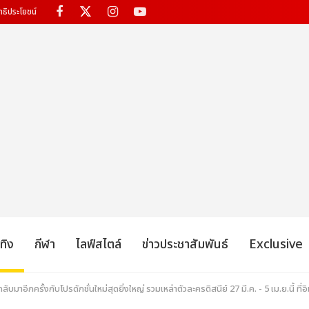
ทธิประโยชน์
เทิง
กีฬา
ไลฟ์สไตล์
ข่าวประชาสัมพันธ์
Exclusive
าอีกครั้งกับโปรดักชั่นใหม่สุดยิ่งใหญ่ รวมเหล่าตัวละครดิสนีย์ 27 มี.ค. - 5 เม.ย.นี้ ที่อ