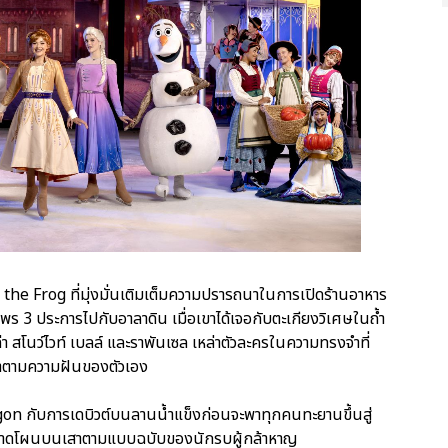
the Frog ที่มุ่งมั่นเติมเต็มความปรารถนาในการเปิดร้านอาหาร
 3 ประการไปกับอาลาดิน เมื่อเขาได้เจอกับตะเกียงวิเศษในถ้ำ
่า สโนว์ไวท์ เบลล์ และราพันเซล เหล่าตัวละครในความทรงจำที่
ทำตามความฝันของตัวเอง
 กับการเดบิวต์บนลานน้ำแข็งก่อนจะพาทุกคนทะยานขึ้นสู่
ดงผาดโผนบนเสาตามแบบฉบับของนักรบผู้กล้าหาญ