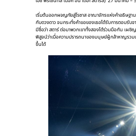
ไอซ์ พรีเซ้นท์ส เมจิค อิน เดอะ สตาร์ส)’ 27 มีนาคม – 5
เริ่มต้นออกผจญภัยสู่โรซาส อาณาจักรแห่งคำอธิษฐาน
กับดวงดาว จนกระทั่งคำขอของเธอได้รับการตอบรับจาก
มีชื่อว่า สตาร์ ต่อมาพวกเขาทั้งสองได้ร่วมมือกัน เผช
พิสูจน์ว่าเมื่อความปรารถนาของมนุษย์ผู้กล้าหาญรวม
ขึ้นได้