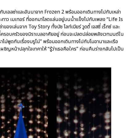
่อ” กับเอลซ่าและอันนาจาก Frozen 2 พร้อมออกเดินทางไปกับเหล่า
ละทาว เมเทอร์ ที่ออกมาโลดแล่นอยู่บนน้ำแข็งไปกับเพลง “Life Is
ล่นจาก Toy Story ทั้งบัซ ไลท์เบียร์ วูดดี้ เจสซี่ เร็กซ์ และ
 ที่ครอบครัวของมิราเบลอาศัยอยู่ ก่อนจะปลดปล่อยพลังเวทมนต์ใน
าไม่พูดกันเรื่องบรูโน่” พร้อมออกเดินทางไปกับโมอานาและเรือ
ผชิญหน้าปลุกใจเทคาให้ “รู้ว่าเธอคือใคร” ก่อนคืนร่างกลับไปเป็น