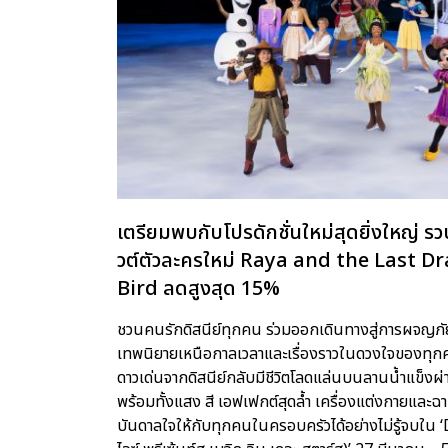
เตรียมพบกับโปรดักชั่นใหม่สุดยิ่งใหญ่ รว
วต์ตัวละครใหม่ Raya and the Last Dr
Bird ลดสูงสุด 15%
ชวนคนรักดิสนีย์ทุกคน ร่วมออกเดินทางสู่การผจญภัยสุดห
เทพนิยายเหนือกาลเวลาและเรื่องราวในดวงใจของทุกคน
ดาวเด่นจากดิสนีย์กลับมีชีวิตโลดแล่นบนลานน้ำแข็ง
พร้อมทั้งแสง สี เอฟเฟกต์สุดล้ำ เครื่องแต่งกายและฉ
บันดาลใจให้กับทุกคนในครอบครัวได้อย่างไม่รู้จบใ