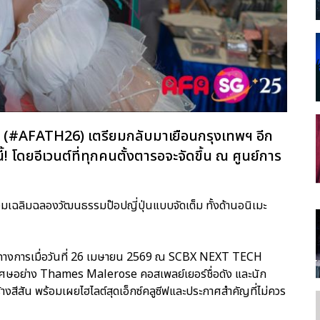
(#AFATH26) เตรียมกลับมาเยือนกรุงเทพฯ อีก
! โดยอีเวนต์ที่ทุกคนตั้งตารอจะจัดขึ้น ณ ศูนย์การ
วมเฉลิมฉลองวัฒนธรรมป๊อปญี่ปุ่นแบบจัดเต็ม ทั้งด้านอนิเมะ
ป็นทางการเมื่อวันที่ 26 เมษายน 2569 ณ SCBX NEXT TECH
เศษอย่าง Thames Malerose คอสเพลย์เยอร์ชื่อดัง และนัก
งสีสัน พร้อมเผยไฮไลต์สุดเอ็กซ์คลูซีฟและประกาศสำคัญที่ไม่ควร