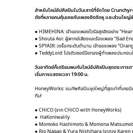
สำหรับไลน์อัปศิลปินในวันเสาร์ที่จัดโดย Crunchy
ดังที่หลายคนคุ้นเคยกับเพลงฮิตติดหู และส่วนใหญ
● HIMEHINA: เจ้าของเพลงไวรัลสุดฮิตอย่าง “Hea
● Shouta Aoi: ผู้พากย์เสียงและร้องเพลง “Bad End”
● SPYAIR: วงร็อกระดับตำนาน เจ้าของเพลง “Orang
● TeddyLoid: โปรดิวเซอร์มือทองผู้ทำเพลงประกอบ
วันอาทิตย์ก็เตรียมพบกับไลน์อัปศิลปินสุดตระการตา!
เริ่มการแสดงเวลา 19:00 น.
HoneyWorks: ขนทัพศิลปินชุดใหญ่ที่สุดเท่าที่เคยม
ทีม!
● CHiCO (จาก CHiCO with HoneyWorks)
● HaKoniwalily
● Momoko Hashimoto & Momona Matsumot
● Rio Nagao & Yura Nishihara (จากวง Karen 