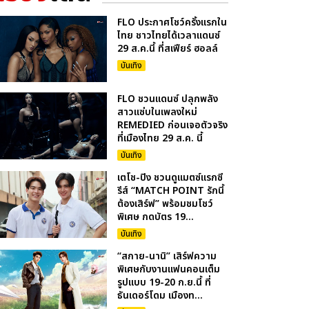
FLO ประกาศโชว์ครั้งแรกใน
ไทย ชาวไทยได้เวลาแดนซ์
29 ส.ค.นี้ ที่สเฟียร์ ฮอลล์
บันเทิง
FLO ชวนแดนซ์ ปลุกพลัง
สาวแซ่บในเพลงใหม่
REMEDIED ก่อนเจอตัวจริง
ที่เมืองไทย 29 ส.ค. นี้
บันเทิง
เตโช-ปิง ชวนดูแมตซ์แรกซี
รีส์ “MATCH POINT รักนี้
ต้องเสิร์ฟ” พร้อมชมโชว์
พิเศษ กดบัตร 19...
บันเทิง
“สกาย-นานิ” เสิร์ฟความ
พิเศษกับงานแฟนคอนเต็ม
รูปแบบ 19-20 ก.ย.นี้ ที่
ธันเดอร์โดม เมืองท...