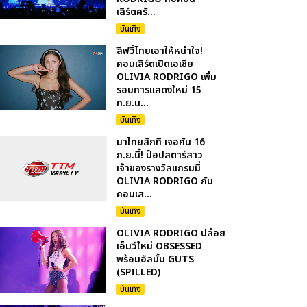
เสิร์ตครั...
บันเทิง
ลีฟวี่ไทยเอาให้หนำใจ!
คอนเสิร์ตเปิดเอเชีย
OLIVIA RODRIGO เพิ่ม
รอบการแสดงใหม่ 15
ก.ย.น...
บันเทิง
มาไทยสักที เจอกัน 16
ก.ย.นี้! ป็อปสตาร์สาว
เจ้าของรางวัลแกรมมี่
OLIVIA RODRIGO กับ
คอนเส...
บันเทิง
OLIVIA RODRIGO ปล่อย
เอ็มวีใหม่ OBSESSED
พร้อมอัลบั้ม GUTS
(SPILLED)
บันเทิง