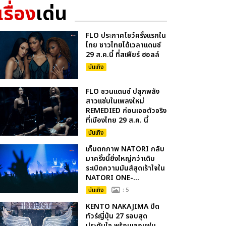
เรื่อง
เด่น
FLO ประกาศโชว์ครั้งแรกใน
ไทย ชาวไทยได้เวลาแดนซ์
29 ส.ค.นี้ ที่สเฟียร์ ฮอลล์
บันเทิง
FLO ชวนแดนซ์ ปลุกพลัง
สาวแซ่บในเพลงใหม่
REMEDIED ก่อนเจอตัวจริง
ที่เมืองไทย 29 ส.ค. นี้
บันเทิง
เก็บตกภาพ NATORI กลับ
มาครั้งนี้ยิ่งใหญ่กว่าเดิม
ระเบิดความมันส์สุดเร้าใจใน
NATORI ONE-...
บันเทิง
: 5
KENTO NAKAJIMA ปิด
ทัวร์ญี่ปุ่น 27 รอบสุด
ประทับใจ พร้อมเจอแฟน