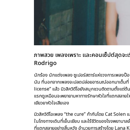
ภาพสวย เพลงเพราะ และคอนเซ็ปต์สุดจะเร
Rodrigo
นักร้อง นักแต่งเพลง ซูเปอร์สตาร์แห่งวงการเพลงป็อ
นัม ที่นอกจากเพลงจะปลดปล่อยอารมณ์ออกมาเต็มที่ 
license” แล้ว มิวสิควิดีโอยังสนุกชวนติดตามตั้งแ
แรกดูเหมือนจะพยายามหาทางรักษาหัวใจที่แตกสลายให้คนอ
เยียวยาหัวใจเสียเอง
มิวสิควิดีโอเพลง “the cure” กำกับโดย Cat Solen
ในโถงทางเดินที่เย็นเยียบ และไร้ชีวิตของโรงพยาบาลจ
ที่แตกสลายอย่างสิ้นหวัง อำนวยการสร้างโดย Lana 