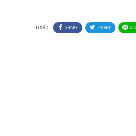
แชร์ :
SHARE
TWEET
LI