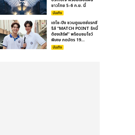
ชาวไทย 5-6 ก.ย. นี้
บันเทิง
เตโช-ปิง ชวนดูแมตซ์แรกซี
รีส์ “MATCH POINT รักนี้
ต้องเสิร์ฟ” พร้อมชมโชว์
พิเศษ กดบัตร 19...
บันเทิง