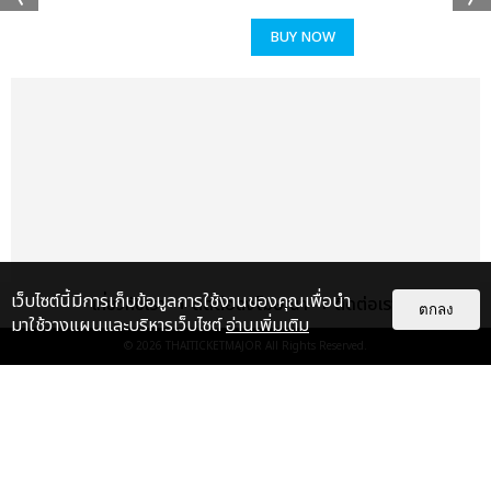
BUY NOW
เว็บไซต์นี้มีการเก็บข้อมูลการใช้งานของคุณเพื่อนำ
เกี่ยวกับเรา
ติดต่อลงโฆษณา
ติดต่อเรา
ตกลง
มาใช้วางแผนและบริหารเว็บไซต์
อ่านเพิ่มเติม
© 2026
THAITICKETMAJOR
All Rights Reserved.
เรื่อง
แนะนำ
JAY B มอบความสุข “JAY B 3RD
MINI ALBUM “TR.EE” POP-UP