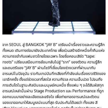
จาก SEOUL สู่ BANGKOK “JAY B” เตรียมนำเรื่องราวและความรู้สึก
ทั้งหมด เดินทางต่อมายังประเทศไทย เพื่อร่วมสร้างอีกหนึ่งค่ำคืนแห่ง
ความทรงจำกับแฟนชาวไทยโดยเฉพาะ โดยชื่อคอนเสิร์ต “tape:
roots” เปรียบเสมือนการย้อนกลับไปสู่ “ราก” ของตัวตน ความรู้สึก
และดนตรีของ “JAY B” ผ่านโชว์ที่เชื่อมโยงช่วงเวลาที่ผ่านมากับ
อารมณ์ในปัจจุบัน ราวกับเทปบันทึกเสียงที่กำลังเล่นเรื่องราวชีวิตของ
เขาอีกครั้ง ตั้งแต่ช่วงเวลาที่สดใส ความกังวล ความเจ็บปวด ไปจนถึง
การเติบโตในฐานะศิลปินและมนุษย์คนหนึ่ง ซึ่งแฟน ๆ จะได้สัมผัสทุก
อารมณ์เหล่านั้นผ่าน Stage Production และ Performance ที่ถูก
ออกแบบมาอย่างละเอียดและจริงใจ เพื่อถ่ายทอดอารมณ์และตัวตน
ของเขาออกมาให้สมบูรณ์แบบที่สุด รับประกันได้เลยว่า ทั้งแสง สี