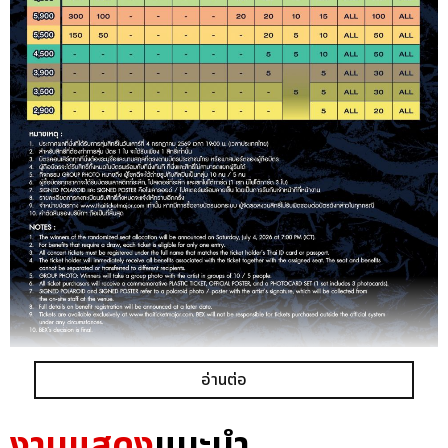
อ่านต่อ
เเท็กที่เกี่ยวข้อง :
งานแสดง
JAY B
2026 JAY B TAPE: ROOTS BANGKOK
แนะนำ