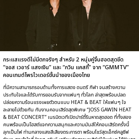
กระแสแรงดีไม่มีตกจริงๆ สำหรับ 2 หนุ่มคู่จิ้นฮอตสุดขีด
“จอส เวอาร์ แสงเงิน” และ “กวิน แคสกี้” จาก “GMMTV”
คอนเทนต์โพรไวเดอร์ชั้นนำของเมืองไทย
ที่มีความสามารถรอบด้านทั้งการแสดง ดนตรี กีฬา จนสร้างความ
ประทับใจและได้รับการยอมรับจากแฟนๆ ทั่วโลก ล่าสุดพร้อมปลด
ปล่อยความร้อนแรงเผยตัวตนแบบ HEAT & BEAT ให้แฟนๆ ใจ
ละลายไปด้วยกัน กับงานคอนเสิร์ตสุดพิเศษ “JOSS GAWIN HEAT
& BEAT CONCERT” เนรมิตเวทีเปิดปาร์ตี้ริมหาดสุดฮอต ที่ทั้งสอง
คนพร้อมเป็นโฮสต์แจกความสนุกและความมันส์ให้คอนเสิร์ตครั้งนี้
ลุกเป็นไฟ ท่ามกลางแสงสีเสียงตระการตา พร้อมโชว์สุดเอ็กซ์คลูซีฟ