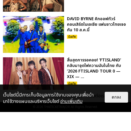
DAVID BYRNE คิกออฟทัวร์
คอนเสิร์ตในเอเชีย แฟนชาวไทยเจอ
กัน 10 ส.ค.นี้
บันเทิง
สิ้นสุดการรอคอย! ‘FTISLAND’
กลับมาจุดไฟความมันในไทย กับ
‘2026 FTISLAND TOUR 0 —
XIX — ...
บันเทิง
เว็บไซต์นี้มีการเก็บข้อมูลการใช้งานของคุณเพื่อนำ
เกี่ยวกับเรา
ติดต่อลงโฆษณา
ติดต่อเรา
ตกลง
เก็บตกภาพ NATORI กลับมาครั้งนี้
มาใช้วางแผนและบริหารเว็บไซต์
อ่านเพิ่มเติม
ยิ่งใหญ่กว่าเดิม ระเบิดความมันส์สุด
© 2026
THAITICKETMAJOR
All Rights Reserved.
เร้าใจใน NATORI ONE-...
บันเทิง
: 5