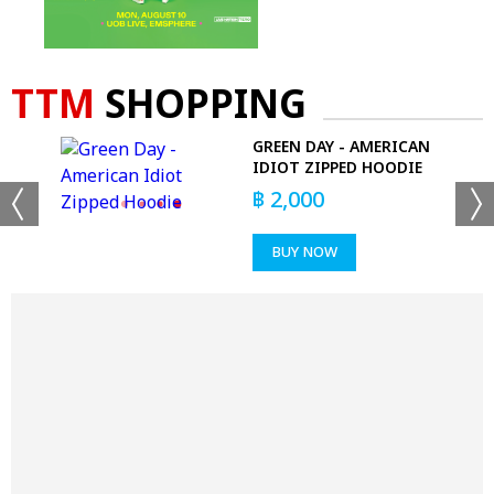
TTM
SHOPPING
SIDE
GREEN DAY - AMERICAN
IDIOT ZIPPED HOODIE
฿
2,000
BUY NOW