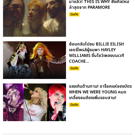
มาแล้ว! THIS IS WHY ซิงเกิ้ลใหม่
ล่าสุดจาก PARAMORE
บันเทิง
ย้อนกลับไปชม BILLIE EILISH
เซอร์ไพรส์ผู้ชมพา HAYLEY
WILLIAMS ขึ้นโชว์เพลงบนเวที
COACHE...
บันเทิง
แรงเกินต้านทาน! ขาร็อคแห่จองบัตร
WHEN WE WERE YOUNG หมด
เกลี้ยงจนต้องเพิ่มรอบสาม!
บันเทิง