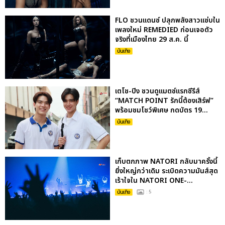
FLO ชวนแดนซ์ ปลุกพลังสาวแซ่บใน
เพลงใหม่ REMEDIED ก่อนเจอตัว
จริงที่เมืองไทย 29 ส.ค. นี้
บันเทิง
เตโช-ปิง ชวนดูแมตซ์แรกซีรีส์
“MATCH POINT รักนี้ต้องเสิร์ฟ”
พร้อมชมโชว์พิเศษ กดบัตร 19...
บันเทิง
เก็บตกภาพ NATORI กลับมาครั้งนี้
ยิ่งใหญ่กว่าเดิม ระเบิดความมันส์สุด
เร้าใจใน NATORI ONE-...
บันเทิง
: 5