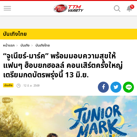
N
บันเทิงไทย
หน้าแรก
บันเทิง
บันเทิงไทย
“จูเนียร์-มาร์ค” พร้อมมอบความสุขให้
แฟนๆ ฮ็อบยกฮอลล์ คอนเสิร์ตครั้งใหญ่
เตรียมกดบัตรพรุ่งนี้ 13 มิ.ย.
บันเทิง
: 12 มิ.ย. 2569