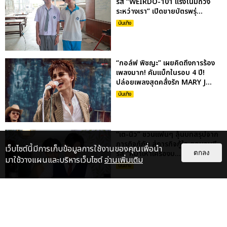
รีส์ “WEIRDO-101 แรงโน้มถ่วง
ระหว่างเรา” เปิดขายบัตรพรุ่...
บันเทิง
“กอล์ฟ พิชญะ” เผยคิดถึงการร้อง
เพลงมาก! คัมแบ็กในรอบ 4 ปี!
ปล่อยเพลงสุดคลั่งรัก MARY J...
บันเทิง
“เต-นิว” ชวนแฟนๆ ลุ้นบทสรุปจาก
ภารกิจกู้ภัย สู่ภารกิจกู้ใจ ตอนจบซี
เว็บไซต์นี้มีการเก็บข้อมูลการใช้งานของคุณเพื่อนำ
รีส์ “หมาเห่าเครื่องบ...
ตกลง
มาใช้วางแผนและบริหารเว็บไซต์
อ่านเพิ่มเติม
บันเทิง
M4 คัมแบ็กแล้ว!!! ปล่อย 2 ซิงเกิล
แรก 2 สไตล์ “อะดรีนาลีน” และ
“ชอบU”