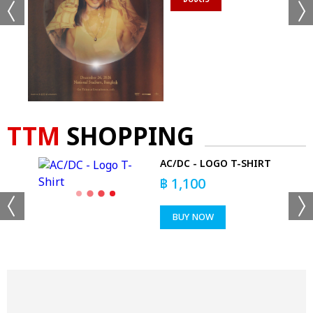
TTM
SHOPPING
AC/DC - LOGO T-SHIRT
ED
฿
1,100
BUY NOW