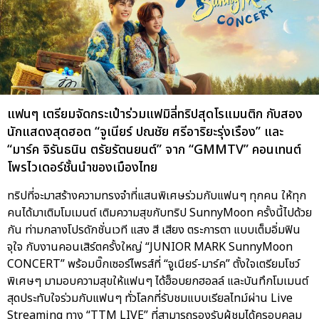
แฟนๆ เตรียมจัดกระเป๋าร่วมแฟมิลี่ทริปสุดโรแมนติก กับสอง
นักแสดงสุดฮอต “จูเนียร์ ปณชัย ศรีอาริยะรุ่งเรือง” และ
“มาร์ค จิรันธนิน ตรัยรัตนยนต์” จาก “GMMTV” คอนเทนต์
โพรไวเดอร์ชั้นนำของเมืองไทย
ทริปที่จะมาสร้างความทรงจำที่แสนพิเศษร่วมกับแฟนๆ ทุกคน ให้ทุก
คนได้มาเติมโมเมนต์ เติมความสุขกับทริป SunnyMoon ครั้งนี้ไปด้วย
กัน ท่ามกลางโปรดักชั่นเวที แสง สี เสียง ตระการตา แบบเต็มอิ่มฟิน
จุใจ กับงานคอนเสิร์ตครั้งใหญ่ “JUNIOR MARK SunnyMoon
CONCERT” พร้อมบิ๊กเซอร์ไพรส์ที่ “จูเนียร์-มาร์ค” ตั้งใจเตรียมโชว์
พิเศษๆ มามอบความสุขให้แฟนๆ ได้ฮ็อบยกฮอลล์ และบันทึกโมเมนต์
สุดประทับใจร่วมกับแฟนๆ ทั่วโลกที่รับชมแบบเรียลไทม์ผ่าน Live
Streaming ทาง “TTM LIVE” ที่สามารถรองรับผู้ชมได้ครอบคลุม