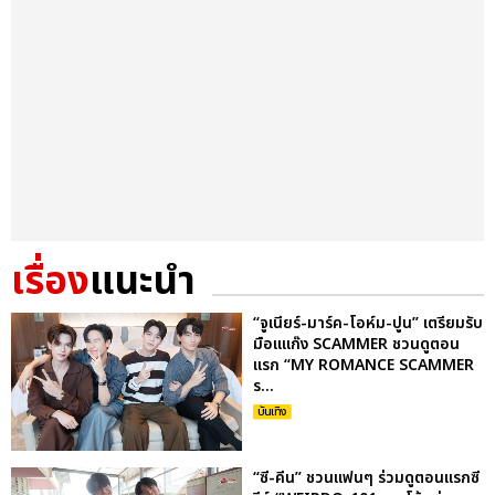
เรื่อง
แนะนำ
“จูเนียร์-มาร์ค-โอห์ม-ปูน” เตรียมรับ
มือแแก๊ง SCAMMER ชวนดูตอน
แรก “MY ROMANCE SCAMMER
ร...
บันเทิง
“ซี-คีน” ชวนแฟนๆ ร่วมดูตอนแรกซี