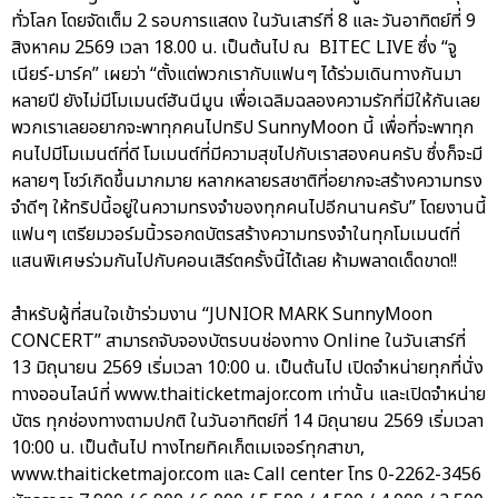
ทั่วโลก โดยจัดเต็ม 2 รอบการแสดง ในวันเสาร์ที่ 8 และ วันอาทิตย์ที่ 9
สิงหาคม 2569 เวลา 18.00 น. เป็นต้นไป ณ BITEC LIVE ซึ่ง “จู
เนียร์-มาร์ค” เผยว่า “ตั้งแต่พวกเรากับแฟนๆ ได้ร่วมเดินทางกันมา
หลายปี ยังไม่มีโมเมนต์ฮันนีมูน เพื่อเฉลิมฉลองความรักที่มีให้กันเลย
พวกเราเลยอยากจะพาทุกคนไปทริป SunnyMoon นี้ เพื่อที่จะพาทุก
คนไปมีโมเมนต์ที่ดี โมเมนต์ที่มีความสุขไปกับเราสองคนครับ ซึ่งก็จะมี
หลายๆ โชว์เกิดขึ้นมากมาย หลากหลายรสชาติที่อยากจะสร้างความทรง
จำดีๆ ให้ทริปนี้อยู่ในความทรงจำของทุกคนไปอีกนานครับ” โดยงานนี้
แฟนๆ เตรียมวอร์มนิ้วรอกดบัตรสร้างความทรงจำในทุกโมเมนต์ที่
แสนพิเศษร่วมกันไปกับคอนเสิร์ตครั้งนี้ได้เลย ห้ามพลาดเด็ดขาด!!
สำหรับผู้ที่สนใจเข้าร่วมงาน “JUNIOR MARK SunnyMoon
CONCERT” สามารถจับจองบัตรบนช่องทาง Online ในวันเสาร์ที่
13 มิถุนายน 2569 เริ่มเวลา 10:00 น. เป็นต้นไป เปิดจำหน่ายทุกที่นั่ง
ทางออนไลน์ที่ www.thaiticketmajor.com เท่านั้น และเปิดจำหน่าย
บัตร ทุกช่องทางตามปกติ ในวันอาทิตย์ที่ 14 มิถุนายน 2569 เริ่มเวลา
10:00 น. เป็นต้นไป ทางไทยทิคเก็ตเมเจอร์ทุกสาขา,
www.thaiticketmajor.com และ Call center โทร 0-2262-3456