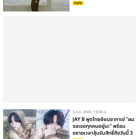
EL CAPITXN
บันเทิง
3 ก.ค. 2569, 16:00 น.
JAY B พูดไทยอ้อนอากาเซ่ "ผม
รอเจอทุกคนอยู่นะ" พร้อม
ขยายเวลาลุ้นรับสิทธิ์ถึงวันนี้ 3