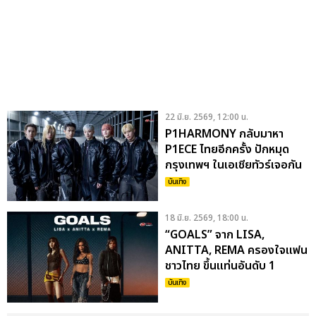
22 มิ.ย. 2569, 12:00 น.
P1HARMONY กลับมาหา
P1ECE ไทยอีกครั้ง ปักหมุด
กรุงเทพฯ ในเอเชียทัวร์เจอกัน
22 ส.ค. นี้
บันเทิง
18 มิ.ย. 2569, 18:00 น.
“GOALS” จาก LISA,
ANITTA, REMA ครองใจแฟน
ชาวไทย ขึ้นแท่นอันดับ 1
ประเทศที่ฟังเพลงนี้มากที่สุดใน
บันเทิง
โลก