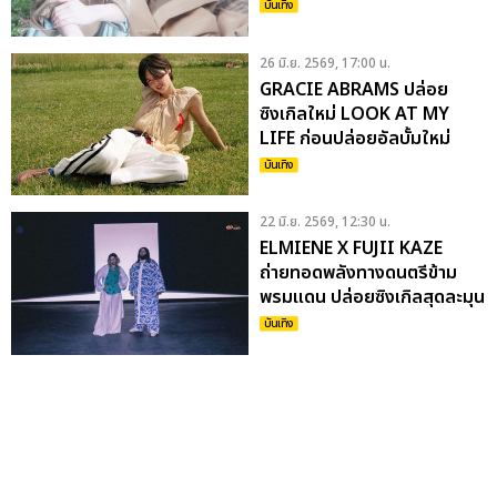
ก.ค.เวลา 23:59 น
บันเทิง
26 มิ.ย. 2569, 17:00 น.
GRACIE ABRAMS ปล่อย
ซิงเกิลใหม่ LOOK AT MY
LIFE ก่อนปล่อยอัลบั้มใหม่
DAUGHTER FROM HELL 7
บันเทิง
ก.ค.นี้
22 มิ.ย. 2569, 12:30 น.
ELMIENE X FUJII KAZE
ถ่ายทอดพลังทางดนตรีข้าม
พรมแดน ปล่อยซิงเกิลสุดละมุน
ชวนฝัน COMETS + GOLD
บันเทิง