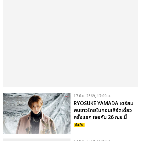
17 มิ.ย. 2569, 17:00 น.
RYOSUKE YAMADA เตรียม
พบชาวไทยในคอนเสิร์ตเดี่ยว
ครั้งแรก เจอกัน 26 ก.ย.นี้
ธันเดอร์โดม เมืองทองธานี
บันเทิง