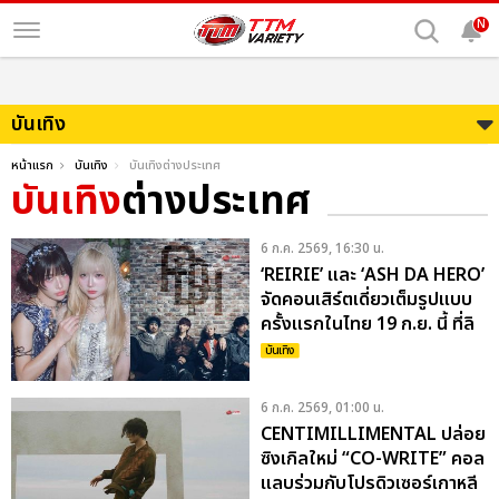
N
บันเทิง
หน้าแรก
บันเทิง
บันเทิงต่างประเทศ
บันเทิง
ต่างประเทศ
6 ก.ค. 2569, 16:30 น.
‘REIRIE’ และ ‘ASH DA HERO’
จัดคอนเสิร์ตเดี่ยวเต็มรูปแบบ
ครั้งแรกในไทย 19 ก.ย. นี้ ที่ลิ
โด้ คอนเน็คท์ ฮอลล์ 3
บันเทิง
6 ก.ค. 2569, 01:00 น.
CENTIMILLIMENTAL ปล่อย
ซิงเกิลใหม่ “CO-WRITE” คอล
แลบร่วมกับโปรดิวเซอร์เกาหลี