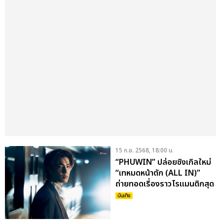
15 ก.ย. 2568, 18:00 น.
“PHUWIN” ปล่อยซิงเกิลใหม่
“เทหมดหน้าตัก (ALL IN)”
ถ่ายทอดเรื่องราวโรแมนติกสุด
ทัชใจ
บันเทิง