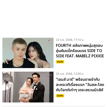
23 ก.ย. 2568, 17:10 น.
FOURTH สลัดภาพหนุ่มสุดอบ
อุ่นคัมแบ็กร้อนแรง SIDE TO
SIDE FEAT. MABELZ PIXXIE
บันเทิง
23 ก.ย. 2568, 12:00 น.
“เจมส์ มาร์” พร้อมขายขำกับ
ละครเวทีเรื่องแรก “วันสละโสด
กับโจทก์เก่าๆ เดอะสรวนมิวสิคั
ล” บัตรราคาเริ่มต้น 800 บาท
บันเทิง