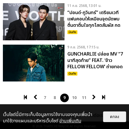
11 ก.ย. 2568, 13:01 น.
“ปอนด์-ภูวินทร์” เตรียมเวที
แฟนคอนให้เหมือนจุดนัดพบ
ตื่นตาตื่นใจทุกโสตสัมผัส กด
บัตร 13 ก.ย.นี้
บันเทิง
9 ก.ย. 2568, 17:15 น.
GUNCHARLIE ปล่อย MV “7
นาทีสุดท้าย” FEAT. ‘ข้าว
FELLOW FELLOW’ ถ่ายทอด
‘ทฤษฎี 7 นาที’
บันเทิง
7
8
9
10
11
เว็บไซต์นี้มีการเก็บข้อมูลการใช้งานของคุณเพื่อนำ
เกี่ยวกับเรา
ติดต่อลงโฆษณา
ติดต่อเรา
ตกลง
มาใช้วางแผนและบริหารเว็บไซต์
อ่านเพิ่มเติม
© 2026
THAITICKETMAJOR
All Rights Reserved.