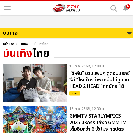
N
บันเทิง
หน้าแรก
บันเทิง
บันเทิงไทย
บันเทิง
ไทย
16 ต.ค. 2568, 17:00 น.
“ซี-คีน” ชวนแฟนๆ ดูตอนแรกซี
รีส์ “ไหนใครว่าพวกมันไม่ถูกกัน
HEAD 2 HEAD” กดบัตร 18
ต.ค.นี้
บันเทิง
16 ต.ค. 2568, 12:30 น.
GMMTV STARLYMPICS
2025 มหกรรมกีฬา GMMTV
เต็มอิ่มกว่า 6 ชั่วโมง กดบัตร