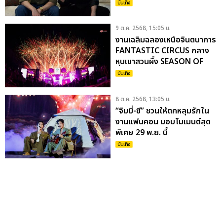
ตุลาคมนี้
บันเทิง
9 ต.ค. 2568, 15:05 น.
งานเฉลิมฉลองเหนือจินตนาการ
FANTASTIC CIRCUS กลาง
หุบเขาสวนผึ้ง SEASON OF
LOVE SONG ครั้งที่ 15 กับโชว์
บันเทิง
พิเศษจาก 14 ศิลปินสุดฮิต
8 ต.ค. 2568, 13:05 น.
“จิมมี่-ซี” ชวนให้ตกหลุมรักใน
งานแฟนคอน มอบโมเมนต์สุด
พิเศษ 29 พ.ย. นี้
บันเทิง