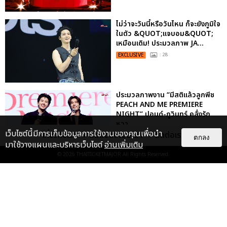
ไม่ว่าจะวันนี้หรือวันไหน ก็จะยังภูมิใจ
ในตัว &QUOT;แจบอม&QUOT;
เหมือนเดิม! ประมวลภาพ JA...
EXCLUSIVE
: 28
ประมวลภาพงาน “มีสติแล้วลูกพีช
PEACH AND ME PREMIERE
NIGHT” ปอนด์-ภูวินทร์ คลั่งรัก
หวา...
เว็บไซต์นี้มีการเก็บข้อมูลการใช้งานของคุณเพื่อนำ
เกี่ยวกับเรา
ติดต่อลงโฆษณา
ติดต่อเรา
EXCLUSIVE
: 16
ตกลง
มาใช้วางแผนและบริหารเว็บไซต์
อ่านเพิ่มเติม
© 2026
THAITICKETMAJOR
All Rights Reserved.
เคมีดี มวลสนุก! ประมวลภาพ “ดิว-
ธี” เปิดตัวซีรีส์ “MR.KILL มังงะสั่ง
ตาย” ในงาน “MR.KILL...
EXCLUSIVE
: 14