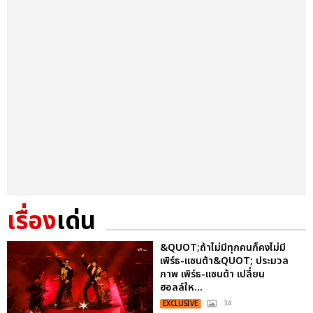
เรื่อง
เด่น
&QUOT;ถ้าไม่มีทุกคนก็คงไม่มี
เพิร์ธ-แซนต้า&QUOT; ประมวล
ภาพ เพิร์ธ-แซนต้า เปลี่ยน
ฮอลล์ให...
EXCLUSIVE
: 34