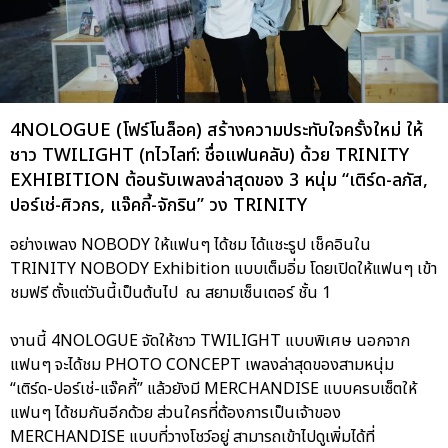
4NOLOGUE (โฟร์โนล็อค) สร้างความประทับใจครั้งใหม่ ให้
ชาว TWILIGHT (ทไวไลท์: ชื่อแฟนคลับ) ด้วย TRINITY
EXHIBITION ต้อนรับเพลงล่าสุดของ 3 หนุ่ม “เติร์ด-ลภัส,
ปอร์เช่-ศิวกร, แจ๊คกี้-จักริน” วง TRINITY
อย่างเพลง NOBODY ให้แฟนๆ ได้ชม ได้แชะรูป เช็คอินใน
TRINITY NOBODY Exhibition แบบเต็มอิ่ม โดยเปิดให้แฟนๆ เข้า
ชมฟรี ตั้งแต่วันนี้เป็นต้นไป ณ สยามเซ็นเตอร์ ชั้น 1
งานนี้ 4NOLOGUE จัดให้ชาว TWILIGHT แบบพิเศษ นอกจาก
แฟนๆ จะได้ชม PHOTO CONCEPT เพลงล่าสุดของสามหนุ่ม
“เติร์ด-ปอร์เช่-แจ๊คกี้” แล้วยังมี MERCHANDISE แบบครบเซ็ตให้
แฟนๆ ได้ชมกันอีกด้วย ส่วนใครที่ต้องการเป็นเจ้าของ
MERCHANDISE แบบที่วางโชว์อยู่ สามารถเข้าไปดูเพิ่มได้ที่