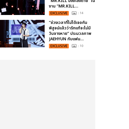
“MR.KILL มังงะสั่งตาย” ใน
งาน “MR.KILL...
EXCLUSIVE
: 14
“ช่วงเวลาที่ไม่ได้เจอกัน
พิสูจน์แล้วว่ารักแท้จะไม่มี
วันจางหาย” ประมวลภาพ
JAEHYUN กับแฟน...
EXCLUSIVE
: 10