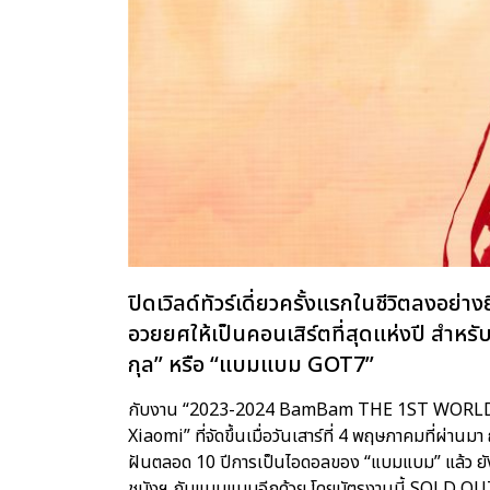
ปิดเวิลด์ทัวร์เดี่ยวครั้งแรกในชีวิตลงอย่
อวยยศให้เป็นคอนเสิร์ตที่สุดแห่งปี สำหรั
กุล” หรือ “แบมแบม GOT7”
กับงาน “2023-2024 BamBam THE 1ST WORL
Xiaomi” ที่จัดขึ้นเมื่อวันเสาร์ที่ 4 พฤษภาคมที่ผ่
ฝันตลอด 10 ปีการเป็นไอดอลของ “แบมแบม” แล้ว ยังสา
ชมังฯ กับแบมแบมอีกด้วย โดยบัตรงานนี้ SOLD OUT ท