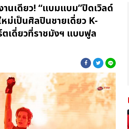
ในงานเดียว! “แบมแบม”ปิดเวิลด์
ใหม่เป็นศิลปินชายเดี่ยว K-
ตเดี่ยวที่ราชมังฯ แบบฟูล