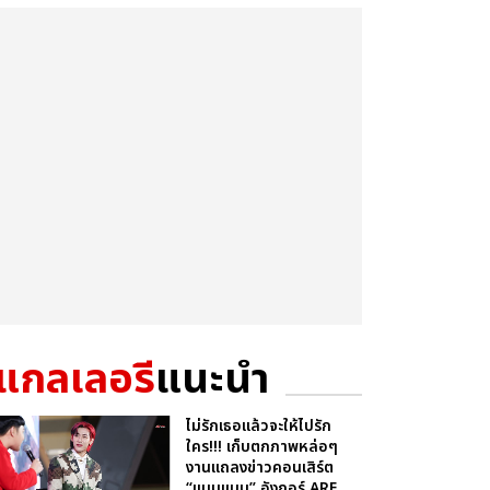
แกลเลอรี
แนะนำ
ไม่รักเธอแล้วจะให้ไปรัก
ใคร!!! เก็บตกภาพหล่อๆ
งานแถลงข่าวคอนเสิร์ต
“แบมแบม” อังกอร์ ARE...