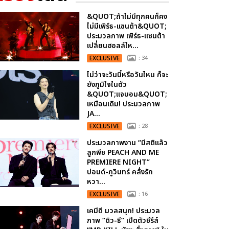
&QUOT;ถ้าไม่มีทุกคนก็คง
ไม่มีเพิร์ธ-แซนต้า&QUOT;
ประมวลภาพ เพิร์ธ-แซนต้า
เปลี่ยนฮอลล์ให...
EXCLUSIVE
: 34
ไม่ว่าจะวันนี้หรือวันไหน ก็จะ
ยังภูมิใจในตัว
&QUOT;แจบอม&QUOT;
เหมือนเดิม! ประมวลภาพ
JA...
EXCLUSIVE
: 28
ประมวลภาพงาน “มีสติแล้ว
ลูกพีช PEACH AND ME
PREMIERE NIGHT”
ปอนด์-ภูวินทร์ คลั่งรัก
หวา...
EXCLUSIVE
: 16
เคมีดี มวลสนุก! ประมวล
ภาพ “ดิว-ธี” เปิดตัวซีรีส์