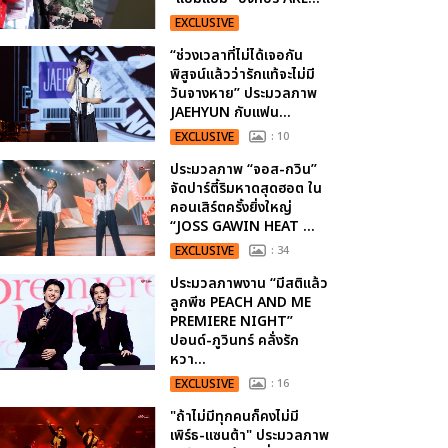
EXCLUSIVE
“ช่วงเวลาที่ไม่ได้เจอกัน
พิสูจน์แล้วว่ารักแท้จะไม่มี
วันจางหาย” ประมวลภาพ
JAEHYUN กับแฟน...
EXCLUSIVE
: 10
ประมวลภาพ “จอส-กวิน”
จัดปาร์ตี้ริมหาดสุดฮอต ใน
คอนเสิร์ตครั้งยิ่งใหญ่
“JOSS GAWIN HEAT ...
EXCLUSIVE
: 34
ประมวลภาพงาน “มีสติแล้ว
ลูกพีช PEACH AND ME
PREMIERE NIGHT”
ปอนด์-ภูวินทร์ คลั่งรัก
หวา...
EXCLUSIVE
: 16
"ถ้าไม่มีทุกคนก็คงไม่มี
เพิร์ธ-แซนต้า" ประมวลภาพ