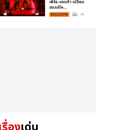
เพิร์ธ-แซนต้า เปลี่ยน
ฮอลล์ให...
EXCLUSIVE
: 34
เรื่อง
เด่น