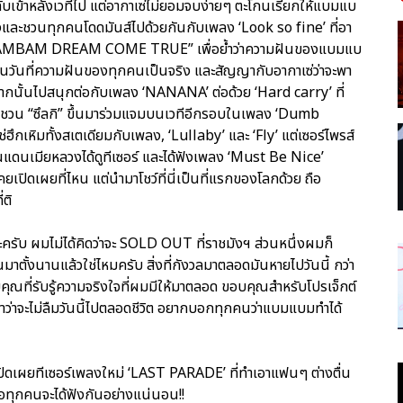
เข้าหลังเวทีไป แต่อากาเซ่ไม่ยอมจบง่ายๆ ตะโกนเรียกให้แบมแบ
องและชวนทุกคนโดดมันส์ไปด้วยกันกับเพลง ‘Look so fine’ ที่อา
าม “BAMBAM DREAM COME TRUE” เพื่อย้ำว่าความฝันของแบมแบ
ป็นวันที่ความฝันของทุกคนเป็นจริง และสัญญากับอากาเซ่ว่าจะพา
จากนั้นไปสนุกต่อกับเพลง ‘NANANA’ ต่อด้วย ‘Hard carry’ ที่
งชวน “ซึลกิ” ขึ้นมาร่วมแจมบนเวทีอีกรอบในเพลง ‘Dumb
เหิมทั้งสเตเดียมกับเพลง, ‘Lullaby’ และ ‘Fly’ แต่เซอร์ไพรส์
ดนเมียหลวงได้ดูทีเซอร์ และได้ฟังเพลง ‘Must Be Nice’
คยเปิดเผยที่ไหน แต่นำมาโชว์ที่นี่เป็นที่แรกของโลกด้วย ถือ
่ติ
รับ ผมไม่ได้คิดว่าจะ SOLD OUT ที่ราชมังฯ ส่วนหนึ่งผมก็
าตั้งนานแล้วใช่ไหมครับ สิ่งที่กังวลมาตลอดมันหายไปวันนี้ กว่า
ขอบคุณที่รับรู้ความจริงใจที่ผมมีให้มาตลอด ขอบคุณสำหรับโปรเจ็กต์
ม่ลืมวันนี้ไปตลอดชีวิต อยากบอกทุกคนว่าแบมแบมทำได้
ปิดเผยทีเซอร์เพลงใหม่ ‘LAST PARADE’ ที่ทำเอาแฟนๆ ต่างตื่น
อทุกคนจะได้ฟังกันอย่างแน่นอน!!