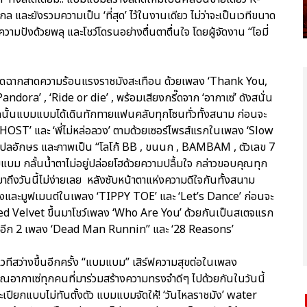
 และยังรวมความเป็น ‘ที่สุด’ ไว้ในงานเดียว ไม่ว่าจะเป็นเวทีขนาด
ความปังด้วยพลุ และโชว์โดรนอย่างตื่นตาตื่นใจ โดยผู้จัดงาน “ไอมี่
่มเปิดฉากสาดความร้อนแรงราชมังสะเทือน ด้วยเพลง ‘Thank You,
dora’ , ‘Ride or die’ , พร้อมเสียงกรี๊ดจาก ‘อากาเซ่’ ดังสนั่น
นั้นแบมแบมได้เดินทักทายแฟนคลับทุกโซนทั่วทั้งสนาม ก่อนจะ
HOST’ และ ‘พี่ไม่หล่อลวง’ ตามด้วยเซอร์ไพรส์แรกในเพลง ‘Slow
้าแปลอักษร และภาพเป็น “โลโก้ BB , ขนนก , BAMBAM , ตัวเลข 7
แบม กลั้นน้ำตาไม่อยู่ปล่อยโฮด้วยความปลื้มใจ กล่าวขอบคุณทุก
ถึงวันนี้ไม่ง่ายเลย หลังซับหน้าตาแห่งความดีใจกันทั้งสนาม
สียงและมูฟเมนต์ในเพลง ‘TIPPY TOE’ และ ‘Let’s Dance’ ก่อนจะ
 Red Velvet ขึ้นมาโชว์เพลง ‘Who Are You’ ด้วยกันเป็นสเตจแรก
ฟนๆ อีก 2 เพลง ‘Dead Man Runnin’’ และ ‘28 Reasons’
เวทีสว่างขึ้นอีกครั้ง “แบมแบม” เสิร์ฟความสุขต่อในเพลง
ุณอากาเซ่ทุกคนที่มาร่วมสร้างความทรงจำดีๆ ไปด้วยกันในวันนี้
เปียกแบบไม่ทันตั้งตัว แบมแบมจัดให้! ‘วันไหลราชมัง’ water