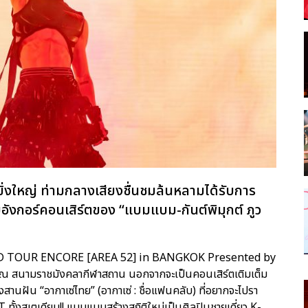
างยิ่งใหญ่ ท่ามกลางเสียงชื่นชมล้นหลามได้รับการ
บอังกอร์คอนเสิร์ตของ “แบมแบม-กันต์พิมุกต์ ภูว
D TOUR ENCORE [AREA 52] in BANGKOK Presented by
านมา ณ สนามราชมังคลากีฬาสถาน นอกจากจะเป็นคอนเสิร์ตเติมเต็ม
นฝัน “อากาเซ่ไทย” (อากาเซ่ : ชื่อแฟนคลับ) ที่อยากจะไปรา
ั้งสเตเดียม!! แบมแบมสร้างสถิติใหม่เป็นศิลปินชายเดี่ยว K-