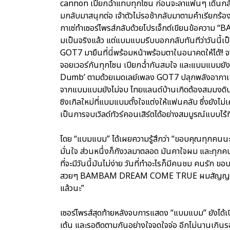
cannon เปียกฉ่ำแทบทุกโซน ก่อนจะลาแฟนๆ เดินกลับ
มกลับมาสนุกต่อ เจ้าตัวไม่รอช้ากลับมาตามคำเรียกร้
กาเซ่ทำเซอร์ไพรส์กลับด้วยโปรเจ็กต์เขียนข้อคว
มเป็นจริงแล้ว แต่แบมแบมรีบบอกกลับทันทีว่าวันนี้เ
GOT7 มายืนที่นี่พร้อมหน้าพร้อมตาในอนาคตให้ได้!! 
จอยเวอร์กันทุกโซน เปียกฉ่ำกันสมใจ และแบมแบมยั
Dumb’ ตามด้วยเมดเลย์เพลง GOT7 ปลุกพลังอากาเช่ฮึก
จากแบมแบมยังไม่จบ ไทยแลนด์บ้านเกิดต้องสมมงดินแ
ซิงเกิลใหม่ที่แบมแบมตั้งใจแต่งให้แฟนคลับ ซึ่งยังไม่เ
เป็นการจบเวิลด์ทัวร์คอนเสิร์ตได้อย่างสมบูรณ์แบบไร้ที
โดย “แบมแบม” ได้เผยความรู้สึกว่า “ขอบคุณทุกคนนะค
มั่นใจ ส่วนหนึ่งก็กังวลมาตลอด มันคาใจผม และทุกคนม
ที่จะมีวันนี้มันไม่ง่าย วันที่ทำอะไรก็มีคนชม คนรัก 
สวยๆ BAMBAM DREAM COME TRUE ผมสัญญาว่าจะไ
แล้วนะ”
เซอร์ไพรส์สุดท้ายหลังจบการแสดง “แบมแบม” ยังได้เ
เต้น และรอติดตามกันอย่างใจจดใจจ่อ อีกไม่นานเกินร