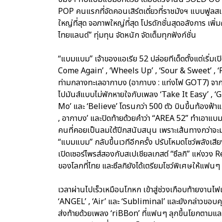
POP คนแรกที่จัดคอนเสิร์ตเดี่ยวที่ราชมังฯ แบบฟูลสเกล
ใหญ่ที่สุด จอภาพใหญ่ที่สุด โปรดักชั่นสุดอลังการ เพิ่ม
ไทยแลนด์” ทุ่มทุน จัดหนัก จัดเต็มทุกฟังก์ชั่น
“แบมแบม” เจ้าของแอเรีย 52 ปล่อยทีเด็ดตั้งแต่เริ
Come Again’ , ‘Wheels Up’ , ‘Sour & Sweet’ , ‘Pan
ท่ามกลางทะเลอากาบง (อากาบง : แท่งไฟ GOT7) จาก
ไปมันส์แบบไม่พักหายใจกับเพลง ‘Take It Easy’ , ‘G
Mo’ และ ‘Believe’ โดรนกว่า 500 ตัว บินขึ้นท้องฟ
, อากาบง’ และปิดท้ายด้วยคำว่า “AREA 52” ทำเอาแบม
คนที่คอยเป็นลมใต้ปีกสนับสนุน เพราะเส้นทางกว่าจะมา
“แบมแบม” กลับขึ้นเวทีอีกครั้ง ปรับโหมดโชว์พลังเ
เปิดเซอร์ไพรส์สองกับสเปเชียลเกสต์ “ซึลกิ” แห่งวง
ของโลกที่ไทย และซึลกิยังได้เตรียมโชว์พิเศษให้แ
เวลาผ่านไปเร็วเหมือนโกหก เข้าสู่ช่วงเกือบท้ายงานไฟ
‘ANGEL’ , ‘Air’ และ ‘Subliminal’ และยังกล่าวขอบค
ส่งท้ายด้วยเพลง ‘riBBon’ ที่แฟนๆ ลุกขึ้นโยกตามและ