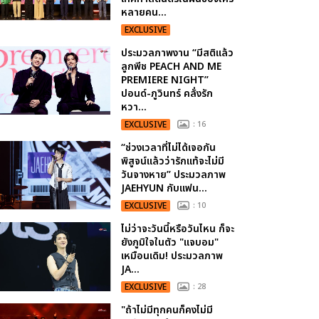
หลายคน...
EXCLUSIVE
ประมวลภาพงาน “มีสติแล้ว
ลูกพีช PEACH AND ME
PREMIERE NIGHT”
ปอนด์-ภูวินทร์ คลั่งรัก
หวา...
EXCLUSIVE
: 16
“ช่วงเวลาที่ไม่ได้เจอกัน
พิสูจน์แล้วว่ารักแท้จะไม่มี
วันจางหาย” ประมวลภาพ
JAEHYUN กับแฟน...
EXCLUSIVE
: 10
ไม่ว่าจะวันนี้หรือวันไหน ก็จะ
ยังภูมิใจในตัว "แจบอม"
เหมือนเดิม! ประมวลภาพ
JA...
EXCLUSIVE
: 28
"ถ้าไม่มีทุกคนก็คงไม่มี