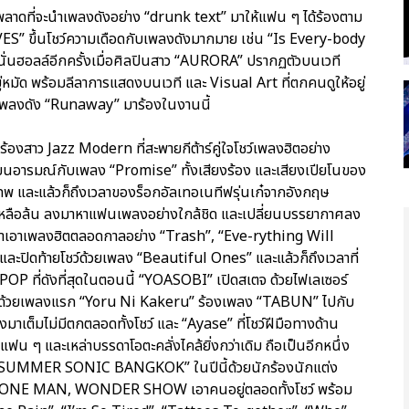
พลาดที่จะนำเพลงดังอย่าง “drunk text” มาให้แฟน ๆ ได้ร้องตาม
 ขึ้นโชว์ความเดือดกับเพลงดังมากมาย เช่น “Is Every-body
นั่นฮอลล์อีกครั้งเมื่อศิลปินสาว “AURORA” ปรากฏตัวบนเวที
ู่หมัด พร้อมลีลาการแสดงบนเวที และ Visual Art ที่ตกคนดูให้อยู่
อาเพลงดัง “Runaway” มาร้องในงานนี้
งสาว Jazz Modern ที่สะพายกีต้าร์คู่ใจโชว์เพลงฮิตอย่าง
ยนอารมณ์กับเพลง “Promise” ทั้งเสียงร้อง และเสียงเปียโนของ
ทพ และแล้วก็ถึงเวลาของร็อกอัลเทอเนทีฟรุ่นเก๋จากอังกฤษ
จี้เหลือล้น ลงมาหาแฟนเพลงอย่างใกล้ชิด และเปลี่ยนบรรยากาศลง
นำเอาเพลงฮิตตลอดกาลอย่าง “Trash”, “Eve-rything Will
ะปิดท้ายโชว์ด้วยเพลง “Beautiful Ones” และแล้วก็ถึงเวลาที่
POP ที่ดังที่สุดในตอนนี้ “YOASOBI” เปิดสเตจ ด้วยไฟเลเซอร์
เมะ ด้วยเพลงแรก “Yoru Ni Kakeru” ร้องเพลง “TABUN” ไปกับ
าเต็มไม่มีตกตลอดทั้งโชว์ และ “Ayase” ที่โชว์ฝีมือทางด้าน
แฟน ๆ และเหล่าบรรดาโอตะคลั่งไคล้ยิ่งกว่าเดิม ถือเป็นอีกหนึ่ง
ของงาน “SUMMER SONIC BANGKOK” ในปีนี้ด้วยนักร้องนักแต่ง
์แบบ ONE MAN, WONDER SHOW เอาคนอยู่ตลอดทั้งโชว์ พร้อม