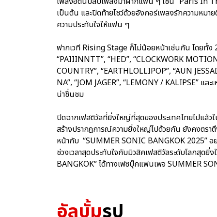
เพลงฮิตนับสิบเพลงมาฝากแฟน ๆ เช่น “Paris In T
เป็นต้น และปิดท้ายโชว์ด้วยอังกอร์เพลงรักความหมายด
ความประทับใจให้แฟน ๆ
ฟากเวที Rising Stage ก็ไม่น้อยหน้าเช่นกัน โดยทั้ง 2 ว
“PAIIINNTT”, “HED”, “CLOCKWORK MOTIONL
COUNTRY”, “EARTHLOLLIPOP”, “AUN JESSADA
NA”, “JOM JAGER”, “LEMONY / KALIPSE” และเหล่า
น่าชื่นชม
ปิดฉากเฟสติวัลที่ยิ่งใหญ่ที่สุดของประเทศไทยไปแล้วในป
สร้างปรากฎการณ์ความยิ่งใหญ่ไปด้วยกัน ยังคงตราตึ
หน้ากับ “SUMMER SONIC BANGKOK 2025” อย่าง
ช่วงเวลาสุดประทับใจกับมิวสิคเฟสติวัลระดับโลกสุดยิ
BANGKOK” ได้ทางเฟซบุ๊กแฟนเพจ SUMMER S
อัลบั้ม
รูป