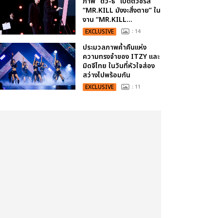
ภาพ “ดิว-ธี” เปิดตัวซีรีส์
“MR.KILL มังงะสั่งตาย” ใน
งาน “MR.KILL...
EXCLUSIVE
: 14
ประมวลภาพค่ำคืนแห่ง
ความทรงจำของ ITZY และ
มิดจีไทย ในวันที่หัวใจส่อง
สว่างไปพร้อมกัน
EXCLUSIVE
: 11