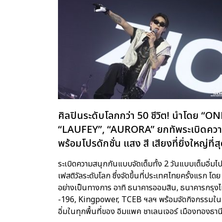
ศิลปินระดับโลกกว่า 50 ชีวิต! นำโดย 
“LAUFEY”, “AURORA” ยกทัพระเบิดค
พร้อมโปรดักชั่น แสง สี เสียงที่ยิ่งใหญ่ท
ระเบิดความสนุกกันแบบจัดเต็มทั้ง 2 วันแบบเต็มอ
เฟสติวัลระดับโลก ซึ่งจัดขึ้นที่ประเทศไทยครั้งแร
อย่างเป็นทางการ อาทิ ธนาคารออมสิน, ธนาคารกรุงไ
-196, Kingpower, TCEB ฯลฯ พร้อมจัดกิจกรรมใน E
อิ่มในทุกพื้นที่ของ อิมแพค ชาเลนเจอร์ เมืองทองธานี