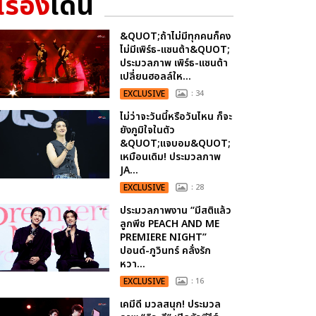
เรื่อง
เด่น
&QUOT;ถ้าไม่มีทุกคนก็คง
ไม่มีเพิร์ธ-แซนต้า&QUOT;
ประมวลภาพ เพิร์ธ-แซนต้า
เปลี่ยนฮอลล์ให...
EXCLUSIVE
: 34
ไม่ว่าจะวันนี้หรือวันไหน ก็จะ
ยังภูมิใจในตัว
&QUOT;แจบอม&QUOT;
เหมือนเดิม! ประมวลภาพ
JA...
EXCLUSIVE
: 28
ประมวลภาพงาน “มีสติแล้ว
ลูกพีช PEACH AND ME
PREMIERE NIGHT”
ปอนด์-ภูวินทร์ คลั่งรัก
หวา...
EXCLUSIVE
: 16
เคมีดี มวลสนุก! ประมวล