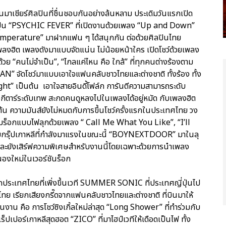
มาเชียร์ศิลปินที่ชื่นชอบกันอย่างล้นหลาม ประเดิมวันแรกเปิด
่ปุ่น “PSYCHIC FEVER” ที่เปิดงานด้วยเพลง “Up and Down”
Temperature” มาฝากแฟน ๆ ได้สนุกกัน ต่อด้วยศิลปินไทย
พลงฮิต เพลงดังมาแบบจัดแน่น ไม่น้อยหน้าใคร เปิดโชว์ด้วยเพลง
้อมด้วย “คนไม่จำเป็น”, “ไกลแค่ไหน คือ ใกล้” ที่ทุกคนต่างร้องตาม
AN” จัดโชว์มาแบบเอาใจแฟนคลับชาวไทยและต่างชาติ ทั้งร้อง ทั้ง
ht” เป็นต้น เอาใจสายอินดี้โฟล์ก การันตีความสามารถระดับ
กีตาร์ระดับเทพ สะกดคนดูหลงไปในเพลงได้อยู่หมัด กับเพลงฮิต
้น ความมันส์ยังไม่หมดกับการขึ้นโชว์ครั้งแรกในประเทศไทย วง
ามร็อกแบบไฟลุกด้วยเพลง “ Call Me What You Like”, “I’ll
กรุ๊ปเกาหลีที่กำลังมาแรงในขณะนี้ “BOYNEXTDOOR” มาในลุ
 และยังเสิร์ฟความพิเศษสำหรับงานนี้โดยเฉพาะด้วยการนำเพลง
งใหม่ในเวอร์ชันร็อก
กประเทศไทยที่เพิ่งขึ้นเวที SUMMER SONIC ที่ประเทศญี่ปุ่นไป
ไทย เรียกเสียงกรี๊ดจากแฟนคลับชาวไทยและต่างชาติ ที่บินมาให้
ในงาน คือ การโชว์ซิงเกิ้ลใหม่ล่าสุด “Long Shower” ที่ทำร่วมกับ
็ปเปอร์เกาหลีสุดฮอต “ZICO” ที่มาไฮป์เวทีให้เดือดเป็นไฟ ทั้ง