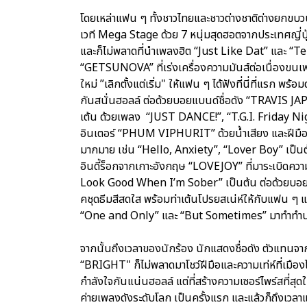
โดยเหล่าแฟน ๆ ทั้งชาวไทยและชาวต่างชาติต่างยกขบวน
เวที Mega Stage ด้วย 7 หนุ่มสุดฮอตจากประเทศญี
และก็ไม่พลาดที่นำเพลงฮิต “Just Like Dat” และ “
“GETSUNOVA” ที่เร่งเครื่องความมันส์ต่อเนื่องขนเ
ใหม่ ”เลิกตั้งแต่เริ่ม" ให้แฟน ๆ ได้ฟังที่นี่ที่แรก พร
กันสนั่นฮอลล์ ต่อด้วยบอยแบนด์ชื่อดัง “TRAVIS JAP
เต้น ด้วยเพลง “JUST DANCE!”, “T.G.I. Friday Nig
อินเตอร์ “PHUM VIPHURIT” ด้วยน้ำเสียง และฝีมือ
มากมาย เช่น “Hello, Anxiety”, “Lover Boy” เป็นต
อินดี้ร็อกจากเกาะอังกฤษ “LOVEJOY” ที่มาระเบิดคว
Look Good When I’m Sober” เป็นต้น ต่อด้วยบอย
คชุดธีมสีสดใส พร้อมท่าเต้นโปรยสเน่ห์ให้กับแฟน ๆ
“One and Only” และ “But Sometimes” มาทำทำนอ
จากนั้นถึงเวลาของนักร้อง นักแสดงชื่อดัง ตัวแทนจา
“BRIGHT" ก็ไม่พลาดมาโชว์ฝีมือและความเท่ห์ที่เมือง
กำลังใจกันแน่นฮอลล์ แต่ที่สร้างความเซอร์ไพร์สที่สุด
ค่ายเพลงดังระดับโลก เป็นครั้งแรก และแล้วก็ถึงเวลาแร