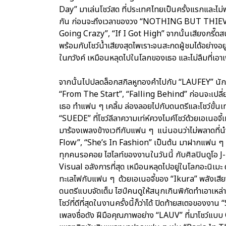
Day” มาเล่นโชว์สด ที่ประเทศไทยเป็นครั้งแรกและไม่
กัน ก่อนจะถึงเวลาของวง “NOTHING BUT THIEVES”
Going Crazy”, “If I Got High” จากนั้นเสียงกรี๊ดส
พร้อมกับโชว์น้ำเสียงสุดไพเราะจนสะกดผู้ชมได้อย่างอย
ในภวังค์ เหมือนหลุดไปในโลกของเธอ และไม่ลืมที่เ
จากนั้นไปปลดล็อกสกิลหูทองคำไปกับ “LAUFEY” นักร้อ
“From The Start”, “Falling Behind” ก่อนจะเปลี่
เธอ ทำแฟน ๆ เคลิ้ม ล่องลอยไปกับดนตรีและโชว์ขั้นเ
“SUEDE” ที่โชว์ลีลาความเท่ห์ควงไมค์โชว์ด้วยเอเนอ
มาร้องเพลงข้างเวทีกับแฟน ๆ แน่นอนว่าไม่พลาดที่
Flow”, “She’s In Fashion” เป็นต้น มาฝากแฟน ๆ แล
ทุกคนรอคอย ไฮไลท์ของงานในวันนี้ กับศิลปินดูโอ J-
Visual อลังการที่สุด เหมือนหลุดไปอยู่ในโลกอะนิ
ทะเลไฟกับแฟน ๆ ด้วยเอเนอจี้ของ “Ikura” พลังเสียงม
ดนตรีแบบจัดเต็ม ไฮป์คนดูให้สนุกเกินพิกัดทำเอาเหล่า
โชว์ที่ดีที่สุดในงานครั้งนี้ก็ว่าได้ ปิดท้ายสเตจ
เพลงชื่อดัง ฝีมือคุณภาพอย่าง “LAUV” ที่มาโชว