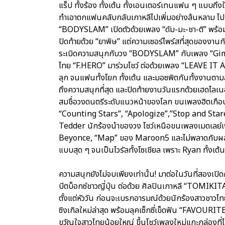
แร็ป ทั้งร้อง ทั้งเต้น ทั้งเอนเตอร์เทนแฟน ๆ แบบถ
ทำเอาตกแฟนคลับกลับเกาหลีไปเพิ่มอย่างล้นหลาม ไป
“BODYSLAM” เปิดตัวด้วยเพลง “ดัม-มะ-ชา-ติ” พร้อ
ปิดท้ายด้วย “ยาพิษ” แต่ความเซอร์ไพร์สที่สุดของง
ระเบิดความสนุกกับวง “BODYSLAM” กับเพลง “Gimme C
ไทย “F.HERO” มาร่วมโชว์ ต่อด้วยเพลง “LEAVE IT 
ลุก จนแฟนทั้งโยก ทั้งเต้น และมอซพิตกันทั้งงานตาม
ถึงความสนุกที่สุด และปิดท้ายงานวันแรกด้วยเฮดไล
สมชื่อวงดนตรีระดับแนวหน้าของโลก ขนเพลงฮิตเกือบ
“Counting Stars”, “Apologize”,”Stop and Stare”
Tedder นักร้องนำของวง โชว์เหนือขนเพลงเมดเลย์เพลง
Beyonce, “Map” ของ Maroon5 และไม่พลาดกับผลงา
แบบสุด ๆ จนเป็นไวรัลทั้งโซเชียล เพราะ Ryan ทั้งเต
ความสนุกยังไม่จบเพียงเท่านั้น! มาต่อในวันที่สองเป
บีตบ็อกซ์ชาวญี่ปุ่น ต่อด้วย ศิลปินเกาหลี “TOMIK
ตั้งแต่หัววัน ก่อนจะเบรกอารมณ์ด้วยนักร้องสาวชาวไ
ซิงเกิลใหม่ล่าสุด พร้อมลุคเซ็กซี่เข็ดฟัน “FAVO
ขวัญใจสาวไทยน้อยใหญ่ ขึ้นโชว์เพลงใหม่แกะกล่องที