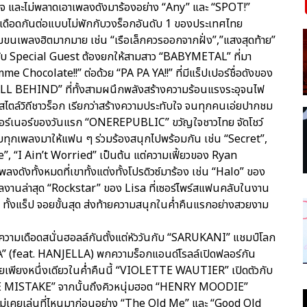
ึงใจ และไม่พลาดเอาเพลงดังมาร้องอย่าง “Any” และ “SPOT!”
เดือดกันต่อแบบไม่พักกับวงร็อกอันดับ 1 ของประเทศไทย
มขนเพลงฮิตมากมาย เช่น “เรือเล็กควรออกจากฝั่ง”,”แสงสุดท้าย”
านกับ Special Guest ต้องยกให้สามสาว “BABYMETAL” ที่มา
hocolate!!” ต่อด้วย “PA PA YA!!” ที่มีแร็ปเปอร์ชื่อดังของ
ALL BEHIND” ที่ทั้งสามผนึกพลังสร้างความร้อนแรงระอุจนไฟ
สไตล์วิถีชาวร็อก เรียกว่าสร้างความประทับใจ จนทุกคนเอ่ยปากชม
เนอร์เนอร์ของวันแรก “ONEREPUBLIC” ขวัญใจชาวไทย จัดโชว์
ทุกเพลงมาให้แฟน ๆ ร่วมร้องสนุกไปพร้อมกัน เช่น “Secret”,
, “I Ain’t Worried” เป็นต้น แต่ความเฟี้ยวของ Ryan
ดังทั้งหมดที่เขาทั้งแต่งทั้งโปรดิวซ์มาร้อง เช่น “Halo” ของ
นล่าสุด “Rockstar” ของ Lisa ที่เซอร์ไพร์สแฟนคลับในงาน
้น ทั้งแร็ป จอยขั้นสุด ส่งท้ายความสนุกในค่ำคืนแรกอย่างสวยงาม
ิดความเดือดสนั่นฮอลล์กันตั้งแต่หัววันกับ “SARUKANI” แชมป์โลก
ITA” (feat. HANJELLA) พกความร็อกแอนด์โรลล์เปิดฟลอร์กัน
ทยเพียงหนึ่งเดียวในค่ำคืนนี้ “VIOLETTE WAUTIER” เปิดตัวกับ
URITE MISTAKE” จากนั้นถึงคิวหนุ่มฮอต “HENRY MOODIE”
่ไม่เคยเล่นที่ไหนมาก่อนอย่าง “The Old Me” และ “Good Old