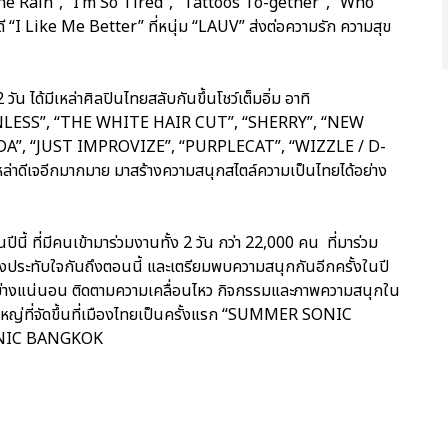
he Rain”, “I’m So Tired”, “Tattoos To-gether”, “Who”
ี “I Like Me Better” ที่หนุ่ม “LAUV” ส่งต่อความรัก ความสุข
ัน ได้มีเหล่าศิลปินไทยสลับกันขึ้นโชว์เต็มอิ่ม อาทิ
ESS”, “THE WHITE HAIR CUT”, “SHERRY”, “NEW
”, “JUST IMPROVIZE”, “PURPLECAT”, “WIZZLE / D-
ดีเจอีกมากมาย มาสร้างความสนุกสไตล์ความเป็นไทยได้อย่าง
ีนี้ ที่มีคนเข้ามาร่วมงานทั้ง 2 วัน กว่า 22,000 คน ที่มาร่วม
งประทับใจกันถึงตอนนี้ และเตรียมพบความสนุกกันอีกครั้งในปี
แน่นอน ติดตามความเคลื่อนไหว กิจกรรมและภาพความสนุกใน
่งใหญ่ที่จัดขึ้นที่เมืองไทยเป็นครั้งแรก “SUMMER SONIC
ONIC BANGKOK