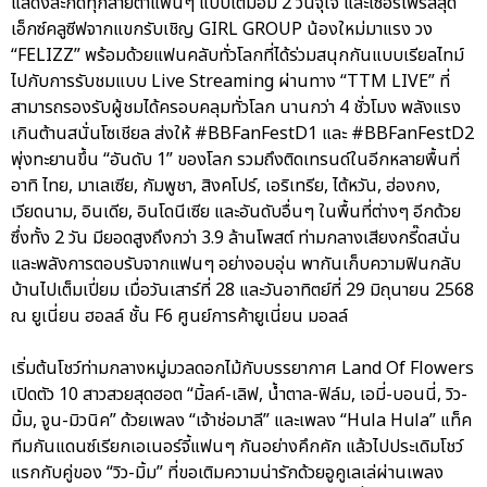
แสดงสะกดทุกสายตาแฟนๆ แบบเต็มอิ่ม 2 วันจุใจ และเซอร์ไพรส์สุด
เอ็กซ์คลูซีฟจากแขกรับเชิญ GIRL GROUP น้องใหม่มาแรง วง
“FELIZZ” พร้อมด้วยแฟนคลับทั่วโลกที่ได้ร่วมสนุกกันแบบเรียลไทม์
ไปกับการรับชมแบบ Live Streaming ผ่านทาง “TTM LIVE” ที่
สามารถรองรับผู้ชมได้ครอบคลุมทั่วโลก นานกว่า 4 ชั่วโมง พลังแรง
เกินต้านสนั่นโซเชียล ส่งให้ #BBFanFestD1 และ #BBFanFestD2
พุ่งทะยานขึ้น “อันดับ 1” ของโลก รวมถึงติดเทรนด์ในอีกหลายพื้นที่
อาทิ ไทย, มาเลเซีย, กัมพูชา, สิงคโปร์, เอริเทรีย, ไต้หวัน, ฮ่องกง,
เวียดนาม, อินเดีย, อินโดนีเซีย และอันดับอื่นๆ ในพื้นที่ต่างๆ อีกด้วย
ซึ่งทั้ง 2 วัน มียอดสูงถึงกว่า 3.9 ล้านโพสต์ ท่ามกลางเสียงกรี๊ดสนั่น
และพลังการตอบรับจากแฟนๆ อย่างอบอุ่น พากันเก็บความฟินกลับ
บ้านไปเต็มเปี่ยม เมื่อวันเสาร์ที่ 28 และวันอาทิตย์ที่ 29 มิถุนายน 2568
ณ ยูเนี่ยน ฮอลล์ ชั้น F6 ศูนย์การค้ายูเนี่ยน มอลล์
เริ่มต้นโชว์ท่ามกลางหมู่มวลดอกไม้กับบรรยากาศ Land Of Flowers
เปิดตัว 10 สาวสวยสุดฮอต “มิ้ลค์-เลิฟ, น้ำตาล-ฟิล์ม, เอมี่-บอนนี่, วิว-
มิ้ม, จูน-มิวนิค” ด้วยเพลง “เจ้าช่อมาลี” และเพลง “Hula Hula” แท็ค
ทีมกันแดนซ์เรียกเอเนอร์จี้แฟนๆ กันอย่างคึกคัก แล้วไปประเดิมโชว์
แรกกับคู่ของ “วิว-มิ้ม” ที่ขอเติมความน่ารักด้วยอูคูเลเล่ผ่านเพลง