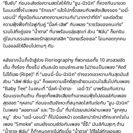
“ซึมซับ” ก่อนจะส่งต่อความสดใสให้กับ “จูน-มิวนิค” ที่ควงกันมาอวด
โมเมนต์ซึ้งในเพลง “รักแรก” แล้วไปกรี๊ดสลบกับพลังเสียงของ “เอมี่-
บอนนี่” ที่จูงมือกันมาสาดความหวานกับ“มากกว่าที่รัก” และต่อด้วย
ความฟุ้งฟิ้งทำใจฟูกับคู่ “มิ้ลค์-เลิฟ” กับเพลง “รางวัลของคนเก่ง”
รวมไปถึงคู่ของ “น้ำตาล” ที่มาพร้อมขลุ่ยสุดเท่ ส่วน “ฟิล์ม” ก็ยกขิม
คู่ใจมาบรรเลงเพลงรักสุดคลาสสิค “นิยายเรื่องเธอ” โอบกอดทุกคน
ในฮอลล์ให้ฮ๊อบไปตามๆ กัน
หลังจากนั้นก็เข้าสู่ช่วง Floriography ที่พวกเธอทั้ง 10 สาวสวยจัด
เต็ม ทั้งร้อง ทั้งแร็ป เต้นสะบัด แดนซ์กระจาย ไม่ว่าจะเป็นเพลง “คิดดี
ไม่ได้เลย (Ripe)” ที่ “บอนนี่-มิ้ม-มิวนิค” ต่างอวดเอวหวานกันสุดมันส์
ส่วน “เลิฟ-ฟิล์ม-จูน” ก็เผยความเซ็กซี่สุดเย้ายวนชวนใจสั่นไปกับเพลง
“Baby Tee” ในขณะที่ “มิ้ลค์-น้ำตาล- เอมี่-วิว” มาพร้อมกับความ
ร้อนแรงเกินต้าน ทั้งชุดทั้งพลังเสียงทำเอาหอมฟุ้งไปฮอลล์กับเพลง
สุดฮอต “กุหลาบ” ก่อนจะเติมจังหวะที่สนุกสดใสกันต่อกับ “จูน-มิวนิค”
ในเพลง “ลอยทะเล” และ “วิว-มิ้ม” ที่มาโปรยเสน่ห์ผ่านเพลง “ลูกคุณ
หนู” ส่วน “เอมี่-บอนนี่” ก็ไม่น้อยหน้า อวดลีลาน่ารักน่าตีกระชากใจใน
เพลง “Smoke” แถมยังแดนซ์ต่อกับเพลง “จิ๊จ๊ะ” มันส์กันสุดๆ ด้าน
“น้ำตาล-ฟิล์ม” ก็ทำคนดูคาดไม่ถึงเมื่อ “น้ำตาล” ได้โซโล่ตีกลองสุด