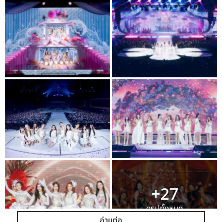
+27
ดูรูปทั้งหมด
อ่านต่อ