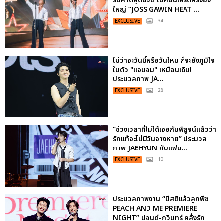
ริมหาดสุดฮอต ในคอนเสิร์ตครั้งยิ่ง
ใหญ่ “JOSS GAWIN HEAT ...
EXCLUSIVE
: 34
ไม่ว่าจะวันนี้หรือวันไหน ก็จะยังภูมิใจ
ในตัว "แจบอม" เหมือนเดิม!
ประมวลภาพ JA...
EXCLUSIVE
: 28
“ช่วงเวลาที่ไม่ได้เจอกันพิสูจน์แล้วว่า
รักแท้จะไม่มีวันจางหาย” ประมวล
ภาพ JAEHYUN กับแฟน...
EXCLUSIVE
: 10
ประมวลภาพงาน “มีสติแล้วลูกพีช
PEACH AND ME PREMIERE
NIGHT” ปอนด์-ภูวินทร์ คลั่งรัก