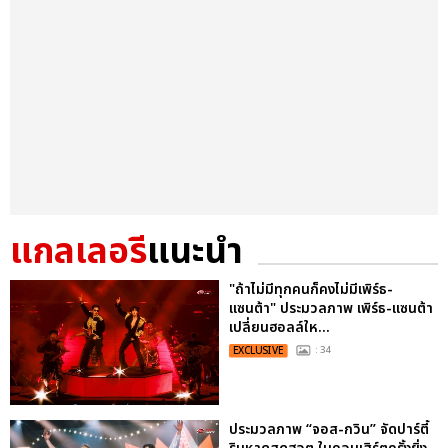
แกลเลอรี
แนะนำ
"ถ้าไม่มีทุกคนก็คงไม่มีเพิร์ธ-
แซนต้า" ประมวลภาพ เพิร์ธ-แซนต้า
เปลี่ยนฮอลล์ให...
EXCLUSIVE
: 34
ประมวลภาพ “จอส-กวิน” จัดปาร์ตี้