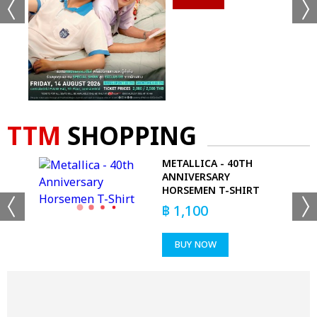
TTM
SHOPPING
CAN
METALLICA - 40TH
ANNIVERSARY
HORSEMEN T-SHIRT
฿
1,100
BUY NOW