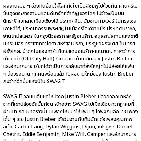
ผลงานสวย ๆ ช่วยกันย้อมให้โลกทั้งใบเป็นสีชมพูไปด้วยกัน ผ่านครีเอ
ชั่นสุดตระการตาบนแลนด์มาร์คที่สำคัญของโลก ไม่ว่าจะเป็นบน
ตึกระฟ้าใจกลางเมืองเซี่ยงไฮ้ ประเทศจีน, นัมซานทาวเวอร์ ในกรุงโซล
เกาหลีใต้, ประติมากรรมพระเยซู ในเมืองรีโอเดจาเนโร ประเทศบราซิล,
ย่านไทม์สแควร์ ในกรุงนิวยอร์ก สหรัฐอเมริกา, อนุสรณ์สถานแห่งชาติ
เขารัชมอร์ ที่รัฐเซาท์ดาโคตา สหรัฐอเมริกา, ประตูชัยฝรั่งเศส ในปารีส
ฝรั่งเศส, น้ำตกไนแองการ่า ที่ชายแดนอเมริกา-แคนาดา, ศาลาว่าการ
เมืองเก่า (Old City Hall) ที่แคนาดา บ้านเกิดของ Justin Bieber
และอีกมากมาย เรียกได้ว่าเป็นการกลับมาที่ยิ่งใหญ่ที่ไม่ปล่อยให้แฟน
ๆ ต้องรอนาน ทุกคนพร้อมแล้วกับผลงานใหม่ของ Justin Bieber
กับว่าที่อัลบั้มแห่งปีใน SWAG II
SWAG II อัลบั้มเต็มชุดใหม่จาก Justin Bieber ปล่อยออกมาหลัง
จากที่เขาปล่อยอัลบั้มก่อนหน้าอย่าง SWAG ไปเมื่อเดือนกรกฎาคมที่
ผ่านมา กลับมาคราวนี้ขนเพลงใหม่มาให้แฟน ๆ ได้ฟังกันอีก 23 เพลง
เต็ม ๆ โดย Justin Bieber ได้ร่วมงานกับทีมนักแต่งเพลงคุณภาพ
อย่าง Carter Lang, Dylan Wiggins, Dijon, mk.gee, Daniel
Chetrit, Eddie Benjamin, Mike Will, Camper และอีกมากมาย