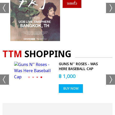
จองตั๋ว
TTM
SHOPPING
GUNS N'' ROSES - WAS
HERE BASEBALL CAP
฿
1,000
BUY NOW