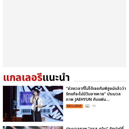
แกลเลอรี
แนะนำ
“ช่วงเวลาที่ไม่ได้เจอกันพิสูจน์แล้วว่า
รักแท้จะไม่มีวันจางหาย” ประมวล
ภาพ JAEHYUN กับแฟน...
EXCLUSIVE
: 10
ประมวลภาพ “จอส-กวิน” จัดปาร์ตี้