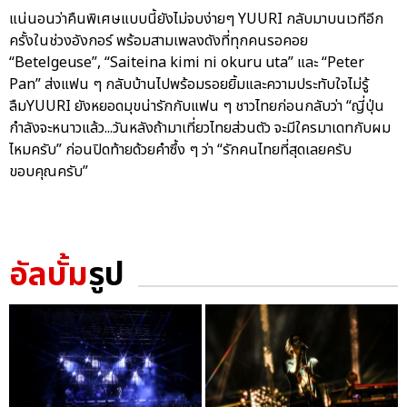
แน่นอนว่าคืนพิเศษแบบนี้ยังไม่จบง่ายๆ YUURI กลับมาบนเวทีอีก
ครั้งในช่วงอังกอร์ พร้อมสามเพลงดังที่ทุกคนรอคอย
“Betelgeuse”, “Saiteina kimi ni okuru uta” และ “Peter
Pan” ส่งแฟน ๆ กลับบ้านไปพร้อมรอยยิ้มและความประทับใจไม่รู้
ลืมYUURI ยังหยอดมุขน่ารักกับแฟน ๆ ชาวไทยก่อนกลับว่า “ญี่ปุ่น
กำลังจะหนาวแล้ว...วันหลังถ้ามาเที่ยวไทยส่วนตัว จะมีใครมาเดทกับผม
ไหมครับ” ก่อนปิดท้ายด้วยคำซึ้ง ๆ ว่า “รักคนไทยที่สุดเลยครับ
ขอบคุณครับ”
อัลบั้ม
รูป