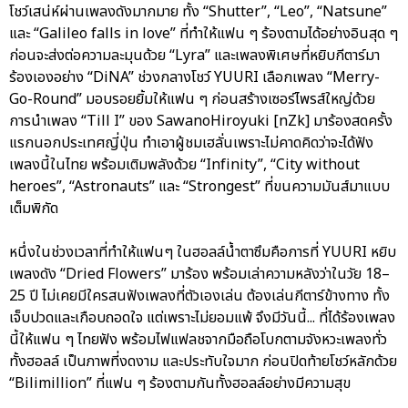
โชว์เสน่ห์ผ่านเพลงดังมากมาย ทั้ง “Shutter”, “Leo”, “Natsune”
และ “Galileo falls in love” ที่ทำให้แฟน ๆ ร้องตามได้อย่างอินสุด ๆ
ก่อนจะส่งต่อความละมุนด้วย “Lyra” และเพลงพิเศษที่หยิบกีตาร์มา
ร้องเองอย่าง “DiNA” ช่วงกลางโชว์ YUURI เลือกเพลง “Merry-
Go-Round” มอบรอยยิ้มให้แฟน ๆ ก่อนสร้างเซอร์ไพรส์ใหญ่ด้วย
การนำเพลง “Till I” ของ SawanoHiroyuki [nZk] มาร้องสดครั้ง
แรกนอกประเทศญี่ปุ่น ทำเอาผู้ชมเฮลั่นเพราะไม่คาดคิดว่าจะได้ฟัง
เพลงนี้ในไทย พร้อมเติมพลังด้วย “Infinity”, “City without
heroes”, “Astronauts” และ “Strongest” ที่ขนความมันส์มาแบบ
เต็มพิกัด
หนึ่งในช่วงเวลาที่ทำให้แฟนๆ ในฮอลล์น้ำตาซึมคือการที่ YUURI หยิบ
เพลงดัง “Dried Flowers” มาร้อง พร้อมเล่าความหลังว่าในวัย 18–
25 ปี ไม่เคยมีใครสนฟังเพลงที่ตัวเองเล่น ต้องเล่นกีตาร์ข้างทาง ทั้ง
เจ็บปวดและเกือบถอดใจ แต่เพราะไม่ยอมแพ้ จึงมีวันนี้... ที่ได้ร้องเพลง
นี้ให้แฟน ๆ ไทยฟัง พร้อมไฟแฟลชจากมือถือโบกตามจังหวะเพลงทั่ว
ทั้งฮอลล์ เป็นภาพที่งดงาม และประทับใจมาก ก่อนปิดท้ายโชว์หลักด้วย
“Bilimillion” ที่แฟน ๆ ร้องตามกันทั้งฮอลล์อย่างมีความสุข