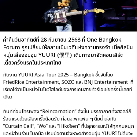
ค่ำคืนวันอาทิตย์ที่ 28 กันยายน 2568 ที่ One Bangkok
Forum ถูกเปลี่ยนให้กลายเป็นเวทีแห่งความทรงจำ เมื่อศิลปิน
หนุ่มเสียงอบอุ่น YUURI (優里) เดินทางมาจัดคอนเสิร์ต
เดี่ยวครั้งแรกในประเทศไทย
กับงาน YUURI Asia Tour 2025 – Bangkok ซึ่งจัดโดย
FriedRice Entertainment, SOZO และ BNJ Entertainment ที่
เรียกได้ว่าเป็นหนึ่งในโชว์ไฮไลต์ของการเดินสายทัวร์เอเชียครั้งนี้เลยที
เดียว
ทันทีที่อินโทรเพลง “Reincarnation” ดังขึ้น บรรยากาศทั้งฮอลล์ก็
ร้อนแรงด้วยเสียงกรี๊ดต้อนรับ ก่อนจะพาแฟน ๆ ดื่มด่ำต่อกับ
“Curtain Call”, “Wo” และ “Hikōsen” ที่ปลุกอารมณ์ให้ทุกคนสนุก
และมีส่วนร่วม โบกมือ ปรบมือตามจังหวะอย่างอบอุ่น YUURI ไม่ลืมจะ