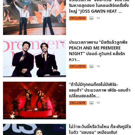
ริมหาดสุดฮอต ในคอนเสิร์ตครั้งยิ่ง
ใหญ่ “JOSS GAWIN HEAT ...
EXCLUSIVE
: 34
ประมวลภาพงาน “มีสติแล้วลูกพีช
PEACH AND ME PREMIERE
NIGHT” ปอนด์-ภูวินทร์ คลั่งรัก
หวา...
EXCLUSIVE
: 16
"ถ้าไม่มีทุกคนก็คงไม่มีเพิร์ธ-
แซนต้า" ประมวลภาพ เพิร์ธ-แซนต้า
เปลี่ยนฮอลล์ให...
EXCLUSIVE
: 34
ไม่ว่าจะวันนี้หรือวันไหน ก็จะยังภูมิใจ
ในตัว "แจบอม" เหมือนเดิม!