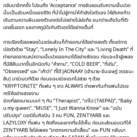
กลับมาอีกครั้ง ไปจนถึง ‘Acceptance’ การยินยอมรับความเจ็บปวด
นั้นเป็นส่วนหนึ่งของชีวิต ที่นำไปสู่การให้กำลังใจตัวเอง ให้ยังคงก้าว
เดินตามความฝันของตัวเองต่อไปอย่างไม่ย่อท้อ จนกว่าจะถึงวันที่ตัว
เองยิ้มออก และภาคภูมิใจกับตัวเองได้อย่างเต็มที่
การเรียงร้อยเพลงในแต่ละส่วนก็ทำออกมาได้อย่างลงตัว ตั้งแต่การ
เปิดตัวด้วย “Stay”, “Lonely In The City” และ “Living Death” ที่
ถ่ายทอดอารมณ์ความเจ็บปวดออกมาได้อย่างชัดเจน ก่อนจะเข้าสู่เพลง
ที่มีสีสันมากขึ้นอีกนิดกับ “คำถาม”, “COLD BEER”, “ที่เดิม”,
“Obsessed” และ “เค้าว่า” ที่ได้ JAONAAY (เจ้านาย-จินเจษฎ์ วรรธนะ
สิน) มาร่วมเวทีด้วย ก่อนจะจบช่วงแรกไปสวย ๆ ด้วย
“KRYPTONITE” ที่แฟน ๆ ชาว ALWAYS ต่างพากันทำแฟนโปรเจ
กต์ให้อย่างสวยงาม
ช่วงที่สองมาแบบเท่ ๆ กับ “Therapist”, “เท่ไป (TAEPAI)”, “Baby
u my queen”, “MUSE”, “I Just Wanna Know” และ “ฉบับ
ปรับปรุง” เวอร์ชั่นศิลปิน 3 คน PUN, ZENTYARB และ
LAZYLOXY ที่แฟน ๆ คิดถึงและยากที่จะได้เห็น ก่อนจะส่งมอบเวทีให้
ZENTYARB โซโล่เพลง “ฆาตกรความจำเสื่อม” และ PUN กลับมา