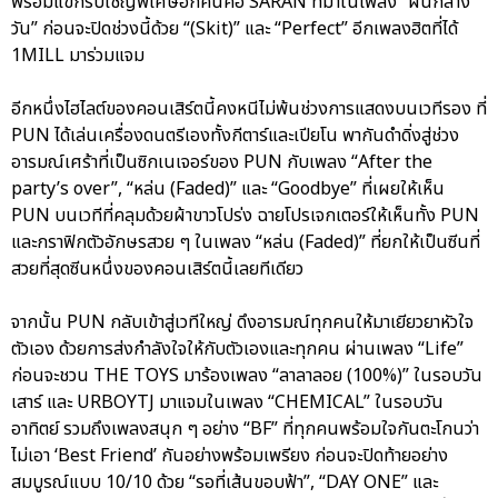
พร้อมแขกรับเชิญพิเศษอีกคนคือ SARAN ที่มาในเพลง “ฝันกลาง
วัน” ก่อนจะปิดช่วงนี้ด้วย “(Skit)” และ “Perfect” อีกเพลงฮิตที่ได้
1MILL มาร่วมแจม
อีกหนึ่งไฮไลต์ของคอนเสิร์ตนี้คงหนีไม่พ้นช่วงการแสดงบนเวทีรอง ที่
PUN ได้เล่นเครื่องดนตรีเองทั้งกีตาร์และเปียโน พากันดำดิ่งสู่ช่วง
อารมณ์เศร้าที่เป็นซิกเนเจอร์ของ PUN กับเพลง “After the
party’s over”, “หล่น (Faded)” และ “Goodbye” ที่เผยให้เห็น
PUN บนเวทีที่คลุมด้วยผ้าขาวโปร่ง ฉายโปรเจกเตอร์ให้เห็นทั้ง PUN
และกราฟิกตัวอักษรสวย ๆ ในเพลง “หล่น (Faded)” ที่ยกให้เป็นซีนที่
สวยที่สุดซีนหนึ่งของคอนเสิร์ตนี้เลยทีเดียว
จากนั้น PUN กลับเข้าสู่เวทีใหญ่ ดึงอารมณ์ทุกคนให้มาเยียวยาหัวใจ
ตัวเอง ด้วยการส่งกำลังใจให้กับตัวเองและทุกคน ผ่านเพลง “Life”
ก่อนจะชวน THE TOYS มาร้องเพลง “ลาลาลอย (100%)” ในรอบวัน
เสาร์ และ URBOYTJ มาแจมในเพลง “CHEMICAL” ในรอบวัน
อาทิตย์ รวมถึงเพลงสนุก ๆ อย่าง “BF” ที่ทุกคนพร้อมใจกันตะโกนว่า
ไม่เอา ‘Best Friend’ กันอย่างพร้อมเพรียง ก่อนจะปิดท้ายอย่าง
สมบูรณ์แบบ 10/10 ด้วย “รอที่เส้นขอบฟ้า”, “DAY ONE” และ