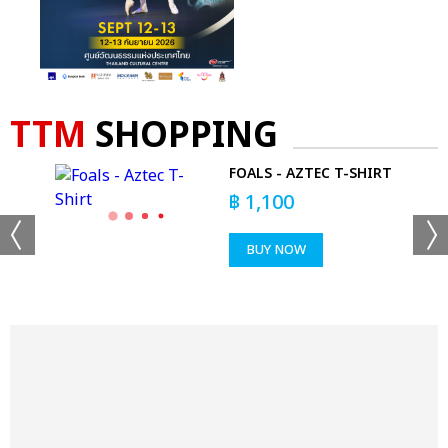
TTM
SHOPPING
E
FOALS - AZTEC T-SHIRT
AGE
฿
1,100
BUY NOW