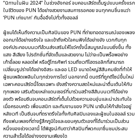
“นิทานในฝัน 2024” ในช่วงอังกอร์ จบคอนเสิร์ตเต็มรูปแบบครั้งแรก
ในชีวิตของ PUN ได้อย่างสวยงามสมการรอคอย จนทุกคนชื่นชมว่า
‘PUN เก่งมาก’ กันอื้ออึงไปทั่วทั้งฮอลล์
ผู้ชมได้เห็นถึงความเป็นศิลปินของ PUN ที่ถ่ายทอดอารมณ์ของเพลง
ออกมาได้อย่างจริงใจ และเข้าถึงหัวใจคนฟังได้อย่างจัง บวกกับทุก
องค์ประกอบบนเวทีล้วนส่งเสริมให้โชว์ครั้งนี้สมบูรณ์แบบยิ่งขึ้น ทั้ง
แสง สีเสียง โปรดักชั่นที่จัดเต็มและสวยงาม ไม่ว่าจะเป็นพร็อพอย่าง
เก้าอี้ลอย หลอดไฟ หรือตู้โทรศัพท์ รวมถึงเวทีไฮดรอลิกที่สามารถ
เปลี่ยนรูปร่างได้อย่างอิสระ และจอ LED ขนาดใหญ่สีสันคมชัดที่ทำให้
ผู้ชมเพลิดเพลินในทุกช่วงการโชว์ นอกจากนี้ ดนตรีที่ถูกดีไซน์ขึ้นใหม่
เฉพาะคอนเสิร์ตนี้โดยเฉพาะ ยังสร้างความสดใหม่และน่าตื่นเต้นให้กับ
ทุกเพลง เสริมด้วยเหล่าแดนเซอร์ที่มาร่วมสร้างสีสันบนเวทีได้อย่าง
ลงตัว พร้อมซีนจบคอนเสิร์ตที่เต็มไปด้วยความอบอุ่นและน่าประทับใจ
เมื่อครอบครัว เพื่อนสนิท และทีมงานของ PUN มายืนให้กำลังใจอยู่
หลังเวที เป็นซีนจบที่ตราตรึงใจทั้งกับศิลปินเองและผู้ชมในฮอลล์ รวม
ถึงแฟนเพลงที่ต่างรู้สึกภูมิใจและขอบคุณตัวเองที่ได้มาร่วมเป็นส่วน
หนึ่งของช่วงเวลานี้ ได้พิสูจน์กับตาว่าศิลปินที่พวกเขาชื่นชมประสบ
ความสำเร็จได้อย่างงดงามเพียงใด