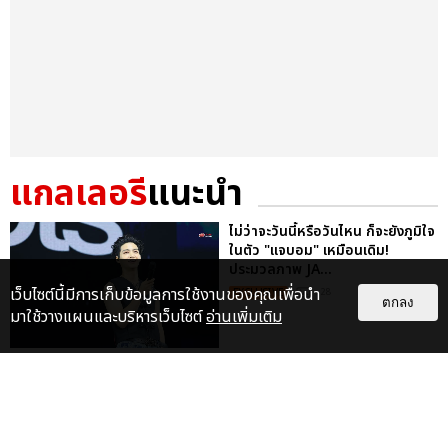
แกลเลอรี
แนะนำ
ไม่ว่าจะวันนี้หรือวันไหน ก็จะยังภูมิใจ
ในตัว "แจบอม" เหมือนเดิม!
ประมวลภาพ JA...
เว็บไซต์นี้มีการเก็บข้อมูลการใช้งานของคุณเพื่อนำ
EXCLUSIVE
: 28
ตกลง
มาใช้วางแผนและบริหารเว็บไซต์
อ่านเพิ่มเติม
“ช่วงเวลาที่ไม่ได้เจอกันพิสูจน์แล้วว่า
รักแท้จะไม่มีวันจางหาย” ประมวล
ภาพ JAEHYUN กับแฟน...
EXCLUSIVE
: 10