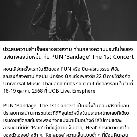
ประสบความสำเร็จอย่างสวยงาม ท่ามกลางความประทับใจของ
แฟนเพลงนับหมื่น กับ PUN 'Bandage' The 1st Concert
คอนเสิร์ตครั้งแรกในชีวิตของ PUN หรือ ปัน-สรณวรรธ พิชัย
รณรงค์สงคราม ศิลปิน นักร้อง นักแต่งเพลงวัย 22 ปี ภายใต้สังกัด
Universal Music Thailand ที่บัตร sold out ทั้งสองรอบ ในวันที่
18-19 ตุลาคม 2568 ที่ UOB Live, Emsphere
PUN 'Bandage' The 1st Concert เป็นหนึ่งในคอนเสิร์ตที่มอบ
ประสบการณ์ในการชมโชว์ที่ดีที่สุดโชว์หนึ่งในประเทศไทยเลยทีเดียว
เริ่มด้วยเซ็ตลิสต์ของเพลงที่จัดแบ่งมาเป็นอย่างดี ไล่ไปตามแต่ละ
อารมณ์ที่มีทั้ง ‘Pain’ ดำดิ่งสู่ความเจ็บปวด, ‘Heal’ การเยียวยาหัวใจ
ของตัวเองอย่างช้า ๆ, ‘Relapse’ ความเจ็บแบบซ้ำ ๆ ที่ย้อนคืนหวน