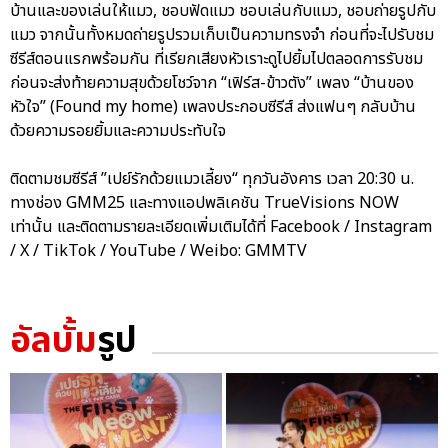
บ้านและของเล่นให้แมว, ชอบฟัดแมว ชอบเล่นกับแมว, ชอบถ่ายรูปกับ
แมว จากนั้นทั้งหมดถ่ายรูปรวมเก็บเป็นความทรงจำ ก่อนที่จะไปรับชม
ซีรีส์ตอนแรกพร้อมกัน ที่เรียกเสียงหัวเราะดูไปยิ้มไปตลอดการรับชม
ก่อนจะส่งท้ายความสุขด้วยโชว์จาก “เฟิร์ส-ข้าวตัง” เพลง “บ้านของ
หัวใจ” (Found my home) เพลงประกอบซีรีส์ ส่งแฟนๆ กลับบ้าน
ด้วยความรอยยิ้มและความประทับใจ
ติดตามชมซีรีส์ ”เปย์รักด้วยแมวเลี้ยง“ ทุกวันอังคาร เวลา 20:30 น.
ทางช่อง GMM25 และทางแอปพลิเคชัน TrueVisions NOW
เท่านั้น และติดตามรายละเอียดเพิ่มเติมได้ที่ Facebook / Instagram
/ X / TikTok / YouTube / Weibo: GMMTV
อัลบั้ม
รูป