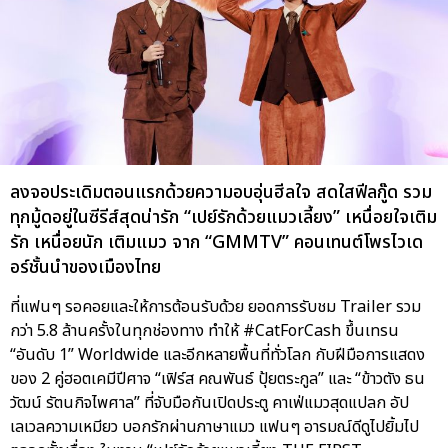
ลงจอประเดิมตอนแรกด้วยความอบอุ่นฮีลใจ สดใสฟีลกู๊ด รวม
ทุกมู้ดอยู่ในซีรีส์สุดน่ารัก “เปย์รักด้วยแมวเลี้ยง” เหนื่อยใจเติม
รัก เหนื่อยนัก เติมแมว จาก “GMMTV” คอนเทนต์โพรไวเด
อร์ชั้นนำของเมืองไทย
ที่แฟนๆ รอคอยและให้การต้อนรับด้วย ยอดการรับชม Trailer รวม
กว่า 5.8 ล้านครั้งในทุกช่องทาง ทำให้ #CatForCash ขึ้นเทรน
“อันดับ 1” Worldwide และอีกหลายพื้นที่ทั่วโลก กับฝีมือการแสดง
ของ 2 คู่ฮอตเคมีปีศาจ “เฟิร์ส คณพันธ์ ปุ้ยตระกูล” และ “ข้าวตัง ธน
วัฒน์ รัตนกิจไพศาล” ที่จับมือกันเปิดประตู คาเฟ่แมวสุดแปลก อัป
เลเวลความเหมียว บอกรักผ่านภาษาแมว แฟนๆ อารมณ์ดีดูไปยิ้มไป