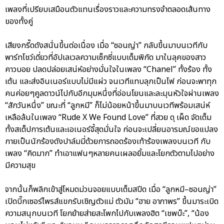
เพลงที่เปรียบเสมือนตัวแทนเรื่องราวและความทรงจำตลอดเส้นทาง
ของทั้งคู่
เสียงกรี๊ดดังสนั่นขึ้นต่อเนื่อง เมื่อ “ซอนญ่า” กลับขึ้นมาบนเวทีกับ
พาร์ทโชว์เดี่ยวที่อัปเลเวลความเซ็กซี่แบบเต็มพิกัด มาในลุคของสาว
คาวบอย ปลดปล่อยเสน่ห์อย่างมั่นใจในเพลง “Chanel” ทั้งร้อง ทั้ง
เต้น และส่งอินเนอร์แบบไม่มีแผ่ว จนเวทีแทบลุกเป็นไฟ ก่อนจะพาทุก
คนค่อยๆคูลดาวน์ไปกับอีกมุมหนึ่งที่อ่อนโยนและละมุนหัวใจผ่านเพลง
“สักวันหนึ่ง” ขณะที่ “ลูกหมี” ก็ไม่น้อยหน้าขึ้นมาบนเวทีพร้อมเสน่ห์
เหลือล้นในเพลง “Rude X We Found Love” ที่สวย ดุ เผ็ด จัดเต็ม
ทั้งสเต็ปการเต้นและเอเนอร์จี้สุดมั่นใจ ก่อนจะเปลี่ยนอารมณ์ขอแปลง
กายเป็นนักร้องดังปาล์มมี่ด้วยการถอดร้องเท้าร้องเพลงบนเวที กับ
เพลง “คิดมาก” ทำเอาแฟนๆหลายคนเผลอยิ้มและโยกตัวตามไปอย่าง
มีความสุข
จากนั้นก็พลิกเข้าสู่โหมดม่วนจอยแบบเต็มสปีด เมื่อ “ลูกหมี–ซอนญ่า”
เปิดบิ๊กเซอร์ไพรส์แขกรับเชิญตัวแม่ ตัวมัม “ฮาย อาภาพร” ขึ้นมาระเบิด
ความสนุกบนเวที โยกย้ายส่ายสะโพกไปกับเพลงฮิต “เชพบ๊ะ”, “น้อง