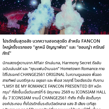
โปรดักชั่นสุดอลัง บวกความฮอตสุดขีด สำหรับ FANCON
ใหญ่ครั้งแรกของ “ลูกหมี ปัญญาพัชร” และ “ซอนญ่า ศรัณย์
ภัทร์”
นักแสดงคู่หวานจาก Affair รักเล่นกล, Harmony Secret ดีลลับ
ฉบับเล่นเล่ห์ และ “คุณแฟนบ้านนอก” Hometown Romance ภาย
ใต้โปรเจกต์ CHANGE2561 ORIGINAL ในความดูแลของ พี่ฉอด
สายทิพย์ มนตรีกุล ณ อยุธยา และ พี่เอส วรฤทธิ์ ไวยเจียรนัย กับงาน
“LMSY BE MY ROMANCE FANCON PRESENTED BY หมึก
กรุบ” ที่จัดขึ้นเมื่อวันเสาร์ที่ 6 มิถุนายน 2569 ณ ICONSIAM HALL
ชั้น 7 ICONSIAM งานนี้ CHANGE2561 ทำถึง ทำจึ้ง จัดเต็มทุก
องค์ประกอบ ทั้งโปรดักชั่นระดับเวิลด์คลาส แสง สี เสียง เวทีสุด