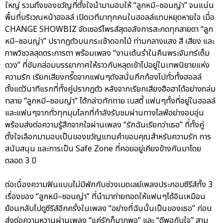
ใหญ่ รวมถึงของขวัญที่ตั้งใจนำมามอบให้ “ลูกหมี–ซอนญ่า” จนแน่น
พื้นที่บริเวณหน้าฮอลล์ เปิดเวทีมาทุกคนในฮอลล์แทบหยุดหายใจ เมื่อ
CHANGE SHOWBIZ จัดเซอร์ไพรส์สุดอลังการสะกดทุกสายตา “ลูก
หมี–ซอนญ่า” ปรากฏตัวบนกระเช้าดอกไม้ ท่ามกลางแสง สี เสียง และ
ภาพวิชวลสุดตระการตา พร้อมเพลง “งานเต้นรำในคืนพระจันทร์เต็ม
ดวง” ที่ขับกล่อมบรรยากาศให้ราวกับหลุดเข้าไปอยู่ในเทพนิยายแห่ง
ความรัก เรียกเสียงกรี๊ดจากแฟนๆดังสนั่นกึกก้องไปทั่วทั้งฮอลล์
ตั้งแต่วินาทีแรกที่ทั้งคู่ปรากฏตัว หลังจากเรียกเสียงฮือฮาได้อย่างถล่ม
ทลาย “ลูกหมี–ซอนญ่า” ได้กล่าวทักทาย เบสตี้ แฟนๆทั้งที่อยู่ในฮอลล์
และแฟนๆจากทั่วทุกมุมโลกที่กำลังรับชมผ่านทางไลฟ์อย่างอบอุ่น
พร้อมส่งต่อความรู้สึกจากใจผ่านเพลง “รักฉันเรียกว่าเธอ” ที่ทั้งคู่
ตั้งใจเลือกมามอบเป็นของขวัญแทนคำขอบคุณสำหรับความรัก การ
สนับสนุน และการเป็น Safe Zone ที่คอยอยู่เคียงข้างกันมาโดย
ตลอด 3 ปี
ต่อเนื่องความฟินแบบไม่มีพักกับช่วงเมดเลย์เพลงประกอบซีรีส์ทั้ง 3
เรื่องของ “ลูกหมี–ซอนญ่า” ที่นำมาถ่ายทอดให้แฟนๆได้อินเหมือน
ย้อนกลับไปดูซีรีส์อีกครั้งในเพลง “อย่างที่ฉันนั้นเป็นของเธอ” ก่อน
ส่งต่อความหวานผ่านเพลง “แค่รักก็มากพอ” และ “ดีพอกับใจ” สาม