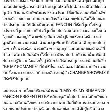
อลังการ และจอ LED ขนาดยักษ์ที่ออกแบบมาให้แฟนๆได้ดื่มด่ำทุก
โมเมนต์แบบฟูลอารมณ์ ไม่ว่าจะอยู่มุมไหนก็สัมผัสความฟินได้ชัดเจน
ทุกวินาที และเสริมทัพด้วยวง Extra Band ซึ่งเป็นวงดนตรีแบ็คอัพ
แถวหน้าของประเทศไทย กวาดเสียงชื่นชมจากแฟนคลับทั้งไทยและ
ต่างประเทศ ยกให้เป็นหนึ่งในงาน FANCON ที่เริ่ดที่สุด ยิ่งใหญ่
อลังการที่สุด และประทับใจที่สุดที่เคยไปร่วมงานมา โดยตลอดทั้งงาน
“ลูกหมี - ซอนญ่า” พาแฟนๆเดินทางเข้าสู่โลกแห่งความรัก ความ
ผูกพัน และความทรงจำ ผ่านโชว์สุดพิเศษที่เตรียมมาเพื่อทุกคนโดย
เฉพาะ ทั้งพาร์ตร้อง พาร์ตเต้น พาร์ตพูดคุย และโมเมนต์เซอร์ไพรส์ที่
ทำเอาแฟนคลับอินหนัก ทั้งยิ้มตาม หัวเราะไปด้วยกัน และน้ำตาซึมไป
กับความรู้สึกจากใจของทั้งคู่ เรียกว่าเสิร์ฟครบทุกอารมณ์ สมกับชื่อ
“BE MY ROMANCE” ที่ทำให้ทั้งฮอลล์อบอวลไปด้วยความรัก ความ
ซาบซึ้ง และความทรงจำที่ยากจะลืม จากผู้จัด CHANGE SHOWBIZ ที่
เสิร์ฟให้กับทุกคน
โดยบรรยากาศตั้งแต่บริเวณหน้างาน “LMSY BE MY ROMANCE
FANCON PRESENTED BY หมึกกรุบ” เต็มไปด้วยความคึกคักและ
อบอวลไปด้วยพลังแห่งความรักจากแฟนคลับที่เดินทางมาร่วมงานจาก
หลากหลายประเทศ ต่างพร้อมใจกันหอบช่อดอกไม้ จัดบู๊ทเงินขนาด