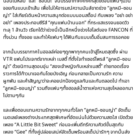
นอนไม่หลับ” และ “ชอบมะ” จนบรรยากาศคึกคักสุดขีดจนแฟนๆม่วน
จอยกันแบบเข้าเส้น เพื่อไม่ให้อารมณ์ความมันส์ขาดช่วง “ลูกหมี–ซอน
ญ่า” ใส่เกียร์เดินหน้าความสนุกต่อแบบนอนสต็อป กับเพลง “อย่า อย่า
อย่า” เพลงประกอบซีรีส์ “คุณแฟนบ้านนอก” ที่กระแสแรงจนยอดวิว
ทะลุ 1 ล้านวิว เรียกได้ว่าช่วงนี้เป็นอีกหนึ่งช่วงไฮไลต์ของ FANCON ที่
ทั้งม่วน ทั้งจอย และทำให้แฟนๆ ได้ฟินกันแบบเต็มอิ่มสมการรอคอย
จากนั้นบรรยากาศในฮอลล์ค่อยๆถูกพาทุกคนเข้าสู่โหมดสุดซึ้ง ผ่าน
VTR แฟนโปรเจกต์จากเหล่า เบสตี้ ที่ตั้งใจทำเซอร์ไพรส์ “ลูกหมี–ซอน
ญ่า” ด้วยนิทานสุดอบอุ่น “สองเจ้าหญิงกับเหล่าเบสตี้” ถ่ายทอดเรื่อง
ราวการได้ก้าวมาเจอกันโดยบังเอิญ ก่อนกลายเป็นความรัก ความ
ผูกพัน และคำสัญญาว่าจะคอยปกป้องดูแลกันและกันตลอดไป ทำเอา
“ลูกหมี–ซอนญ่า” รวมถึงแฟนๆทั้งฮอลล์น้ำตาแห่งความสุขไหลออกมา
ไปตามๆกัน
และเพื่อตอบแทนความรักจากทุกคนทั่วโลก “ลูกหมี–ซอนญ่า” จัดเต็ม
เมดเลย์เพลงต่างประเทศสุดพิเศษที่อัดแน่นไปด้วยความสดใส เปิดด้วย
เพลง “A Little Bit Sweet” ก่อนจะเพิ่มดีกรีความคิวต์ขั้นสุดกับ
เพลง “Gee” ที่ทั้งคู่ปล่อยเสน่ห์จัดเต็มพร้อมสเต็ปน่ารักๆ จากนั้นส่ง