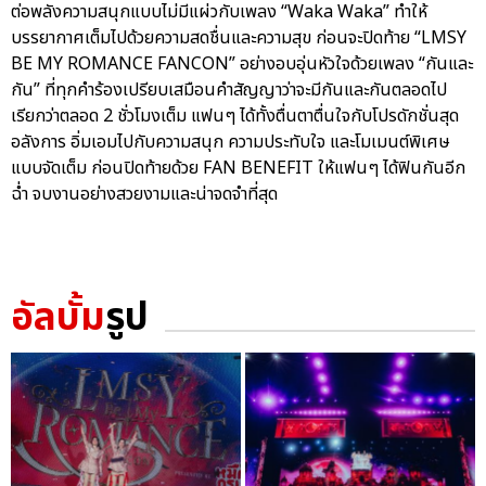
ต่อพลังความสนุกแบบไม่มีแผ่วกับเพลง “Waka Waka” ทำให้
บรรยากาศเต็มไปด้วยความสดชื่นและความสุข ก่อนจะปิดท้าย “LMSY
BE MY ROMANCE FANCON” อย่างอบอุ่นหัวใจด้วยเพลง “กันและ
กัน” ที่ทุกคำร้องเปรียบเสมือนคำสัญญาว่าจะมีกันและกันตลอดไป
เรียกว่าตลอด 2 ชั่วโมงเต็ม แฟนๆ ได้ทั้งตื่นตาตื่นใจกับโปรดักชั่นสุด
อลังการ อิ่มเอมไปกับความสนุก ความประทับใจ และโมเมนต์พิเศษ
แบบจัดเต็ม ก่อนปิดท้ายด้วย FAN BENEFIT ให้แฟนๆ ได้ฟินกันอีก
ฉ่ำ จบงานอย่างสวยงามและน่าจดจำที่สุด
อัลบั้ม
รูป