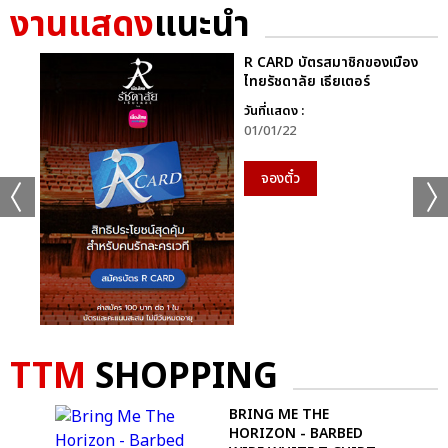
ลูกหมี - ซอนญ่า
งานแสดง
แนะนำ
LMSY BE MY ROMANCE FANCON PRESENTED BY หมึกกรุบ
R CARD บัตรสมาชิกของเมือง
ไทยรัชดาลัย เธียเตอร์
วันที่แสดง :
01/01/22
จองตั๋ว
แชร์ :
SHARE
TWEET
LINE
TTM
SHOPPING
ND
BRING ME THE
HORIZON - BARBED