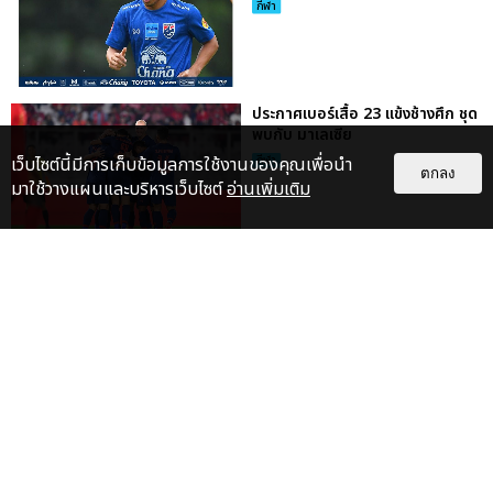
กีฬา
ประกาศเบอร์เสื้อ 23 แข้งช้างศึก ชุด
พบกับ มาเลเซีย
เว็บไซต์นี้มีการเก็บข้อมูลการใช้งานของคุณเพื่อนำ
กีฬา
ตกลง
มาใช้วางแผนและบริหารเว็บไซต์
อ่านเพิ่มเติม
ช้างศึก กลับมารายงานตัวก่อนพบ
กับ มาเลเซีย และ เวียดนาม
กีฬา
นิชิโนะ ประกาศรายชื่อ 24 แข้ง ชุด
พบกับ มาเลเซีย และ เวียดนาม
กีฬา