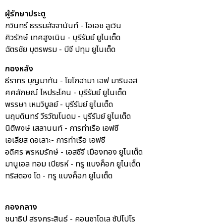
ผู้รักษาประตู
กวินทร์ ธรรมสัจจานันท์ - โอเอช ลูเวิน
ศิวรักษ์ เทศสูงเนิน - บุรีรัมย์ ยูไนเต็ด
ฉัตรชัย บุตรพรม - บีจี ปทุม ยูไนเต็ด
กองหลัง
ธีราทร บุญมาทัน - โยโกฮามา เอฟ มารินอส
ศศลักษณ์ ไหประโคน - บุรีรัมย์ ยูไนเต็ด
พรรษา เหมวิบูลย์ - บุรีรัมย์ ยูไนเต็ด
นฤบดินทร์ วีรวัฒโนดม - บุรีรัมย์ ยูไนเต็ด
นิติพงษ์ เสลานนท์ - การท่าเรือ เอฟซี
เอเลียส ดอเลาะ- การท่าเรือ เอฟซี
อดิศร พรหมรักษ์ - เอสซีจี เมืองทอง ยูไนเต็ด
มานูเอล ทอม เบียรห์ - ทรู แบงค็อก ยูไนเต็ด
ทริสตอง โด - ทรู แบงค็อก ยูไนเต็ด
กองกลาง
ชนาธิป สรงกระสินธ์ - คอนซาโดเล ซัปโปโร