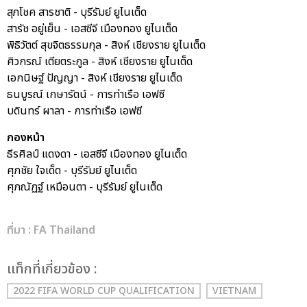
สุภโชค สารชาติ - บุรีรัมย์ ยูไนเต็ด
สารัช อยู่เย็น - เอสซีจี เมืองทอง ยูไนเต็ด
พิธิวัตต์ สุขจิตธรรมกุล - สิงห์ เชียงราย ยูไนเต็ด
ศิวกรณ์ เตียตระกูล - สิงห์ เชียงราย ยูไนเต็ด
เอกนิษฐ์ ปัญญา - สิงห์ เชียงราย ยูไนเต็ด
ธนบูรณ์ เกษารัตน์ - การท่าเรือ เอฟซี
บดินทร์ ผาลา - การท่าเรือ เอฟซี
กองหน้า
ธีรศิลป์ แดงดา - เอสซีจี เมืองทอง ยูไนเต็ด
ศุภชัย ใจเด็ด - บุรีรัมย์ ยูไนเต็ด
ศุภณัฏฐ์ เหมือนตา - บุรีรัมย์ ยูไนเต็ด
ที่มา :
FA Thailand
เเท็กที่เกี่ยวข้อง :
2022 FIFA WORLD CUP QUALIFICATION
VIETNAM