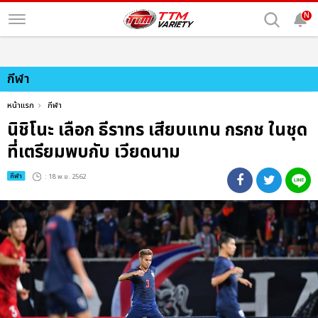
N
กีฬา
หน้าแรก
กีฬา
นิชิโนะ เลือก ธีราทร เสียบแทน กรกช ในชุด
ที่เตรียมพบกับ เวียดนาม
กีฬา
: 18 พ.ย. 2562