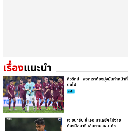
เรื่อง
แนะนำ
ศิวรักษ์ : พวกเราต้องมุ่งมั่นทำหน้าที่
ต่อไป
กีฬา
เจ ชนาธิป ชี้ เจอ มาเลย์ฯ ไม่ง่าย
ต้องมีสมาธิ เล่นตามแผนโค้ช