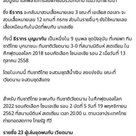
สมบูรณ์ และพลาดการลงฝึกซ้อมร่วมกับทีม เมื่อวานที่ผ่านมา
ซึ่ง
ธีราทร
จะกลับมาสวมเสื้อหมายเลข 3 ขณะที่ เอเลียส ดอเลาะ จะ
สวมเสื้อหมายเลข 12 แทนที่ กรกช ส่วนในรายอื่นๆ ยังใช้หมายเลข
เสื้อเหมือนกับในนัดที่พบกับ มาเลเซีย
ทั้งนี้
ธีราทร บุญมาทัน
เป็นหนึ่งใน 9 ขุนพล ชุดปัจจุบัน ที่เคยพา ทีม
ชาติไทย บุกมาชนะ ทีมชาติเวียดนาม 3-0 ที่สนามมิดินห์ สเตเดียม ใน
ศึกฟุตบอลโลก 2018 รอบคัดเลือก โซนเอเชีย รอบ 2 เมื่อวันที่ 13
ตุลาคม 2558
โดยในเกมนี้ ทีมชาติไทย จะสวมชุดสีน้ำเงิน ลงแข่งขัน ขณะที่
เวียดนาม จะสวมชุดสีแดง
สำหรับ ทีมชาติไทย จะพบกับ ทีมชาติเวียดนาม ในศึกฟุตบอลโลก
2022 รอบคัดเลือก โซนเอเชีย รอบ 2 นัดที่ 5 วันที่ 19 พฤศจิกายน
2562 ที่สนามมีดินห์ สเตเดียม เวลา 20.00 น. ตามเวลาประเทศไทย
ถ่ายทอดสดทาง ไทยรัฐ ทีวี
รายชื่อ 23 ผู้เล่นชุดพบกับ เวียดนาม