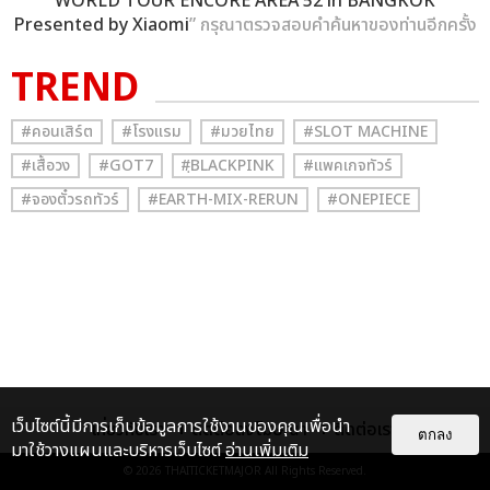
WORLD TOUR ENCORE AREA 52 in BANGKOK
Presented by Xiaomi
” กรุณาตรวจสอบคำค้นหาของท่านอีกครั้ง
TREND
#คอนเสิร์ต
#โรงแรม
#มวยไทย
#SLOT MACHINE
#เสื้อวง
#GOT7
#ฺBLACKPINK
#แพคเกจทัวร์
#จองตั๋วรถทัวร์
#EARTH-MIX-RERUN
#ONEPIECE
เว็บไซต์นี้มีการเก็บข้อมูลการใช้งานของคุณเพื่อนำ
เกี่ยวกับเรา
ติดต่อลงโฆษณา
ติดต่อเรา
ตกลง
มาใช้วางแผนและบริหารเว็บไซต์
อ่านเพิ่มเติม
© 2026
THAITICKETMAJOR
All Rights Reserved.