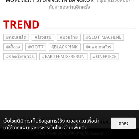
MOVEMENT STUNNER IN BANGKOK
” กรุณาตรวจสอบคำ
ค้นหาของท่านอีกครั้ง
TREND
#คอนเสิร์ต
#โรงแรม
#มวยไทย
#SLOT MACHINE
#เสื้อวง
#GOT7
#ฺBLACKPINK
#แพคเกจทัวร์
#จองตั๋วรถทัวร์
#EARTH-MIX-RERUN
#ONEPIECE
เว็บไซต์นี้มีการเก็บข้อมูลการใช้งานของคุณเพื่อนำ
เกี่ยวกับเรา
ติดต่อลงโฆษณา
ติดต่อเรา
ตกลง
มาใช้วางแผนและบริหารเว็บไซต์
อ่านเพิ่มเติม
© 2026
THAITICKETMAJOR
All Rights Reserved.