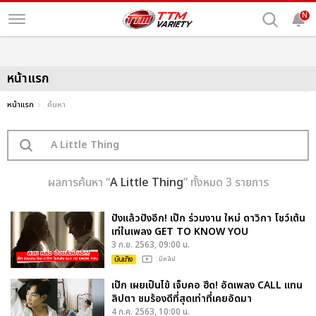
N
หน้าแรก
หน้าแรก
ค้นหา
ผลการค้นหา “
A Little Thing
” ทั้งหมด 3 รายการ
ปังแล้วปังอีก! เป๊ก ร่วมงาน ใหม่ ดาวิกา โชว์เต้น
เท่ในเพลง GET TO KNOW YOU
3 ก.ย. 2563, 09:00 น.
บันเทิง
: มีคลิป
เป๊ก เผยเป็นไข้ เจ็บคอ ฮึด! อัดเพลง CALL แทน
ลิปตา ชมร้องดีที่สุดเท่าที่เคยอัดมา
4 ก.ค. 2563, 10:00 น.