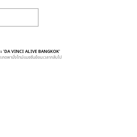
ลปะ 'DA VINCI ALIVE BANGKOK'
ะกดพานั่งไทม์แมชชีนย้อนเวลากลับไป