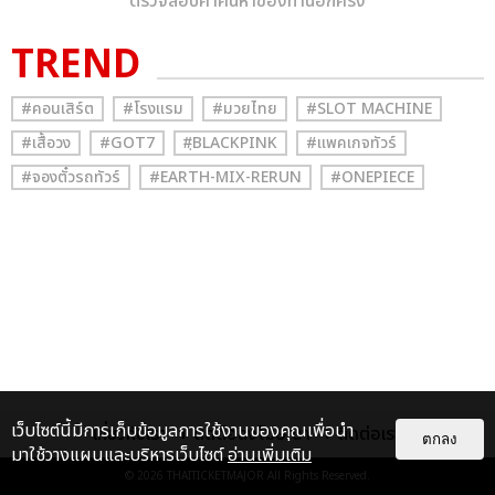
ตรวจสอบคำค้นหาของท่านอีกครั้ง
TREND
#คอนเสิร์ต
#โรงแรม
#มวยไทย
#SLOT MACHINE
#เสื้อวง
#GOT7
#ฺBLACKPINK
#แพคเกจทัวร์
#จองตั๋วรถทัวร์
#EARTH-MIX-RERUN
#ONEPIECE
เว็บไซต์นี้มีการเก็บข้อมูลการใช้งานของคุณเพื่อนำ
เกี่ยวกับเรา
ติดต่อลงโฆษณา
ติดต่อเรา
ตกลง
มาใช้วางแผนและบริหารเว็บไซต์
อ่านเพิ่มเติม
© 2026
THAITICKETMAJOR
All Rights Reserved.