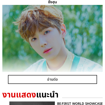
ซึงฮุน
ยงฮี
อ่านต่อ
งานแสดง
แนะนำ
BE:FIRST WORLD SHOWCASE