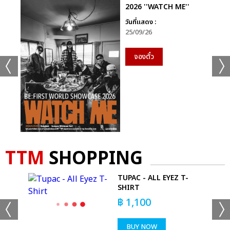
2026 ''WATCH ME''
วันที่แสดง :
25/09/26
จองตั๋ว
ฮยอนซอก
รวมพลังไปรดน้ำให้เหล่าต้นอ่อนทั้งห้าเติบโตขึ้นอย่างแข็งแกร่งกันใน
“ซีไอเอ็กซ์ <เฮลโหล, สเตรนเจอร์> เพรส โชว์เคส อิน แบงคอก” (CIX
<Hello, Stranger> Press Showcase in Bangkok) เติมปุ๋ย
TTM
SHOPPING
กำลังใจให้เต็มทุกพื้นที่ โชว์ ดีซี อัลตร้า อารีน่า ชั้น 6 (SHOW DC
Ultra Arena) วันอาทิตย์ที่ 3 พฤศจิกายน 2562 นี้ ** กิจกรรมแฟน
LER
TUPAC - ALL EYEZ T-
ไซน์ เริ่มเวลา 14.00 น. (สามารถลุ้นสิทธิ์เข้าร่วมงานโดยการซื้อซีดี
SHIRT
อัลบั้มที่ผลิตและนำเข้าจากประเทศเกาหลี ราคา 800 บาท กับทางโฟร์
฿
1,100
วันวันฯ ตามกติกาที่กำหนดไว้) กิจกรรมโชว์เคส เริ่มเวลา 18.00 น.
(บัตรราคา 2,200 และ 4,200 บาท) ** ติดตามรายละเอียดทั้ง 2
BUY NOW