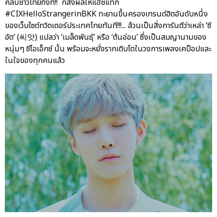
คลับชาวไทยถึงที่!! ก็ส่งผลให้แฮชแท็ก
#CIXHelloStrangerinBKK ทะยานขึ้นครองเทรนด์ฮิตอันดับหนึ่ง
ของเว็บไซต์ทวิตเตอร์ประเทศไทยทันที!!!... ล้วนเป็นสิ่งการันตีว่าเหล่า ‘ซี
อัต’ (씨앗) แปลว่า ‘เมล็ดพันธุ์’ หรือ ‘ต้นอ่อน’ ซึ่งเป็นสมญานามของ
หนุ่มๆ ซีไอเอ็กซ์ นั้น พร้อมจะหยั่งรากเติบโตในวงการเพลงเคป็อปและ
ในใจของทุกคนแล้ว