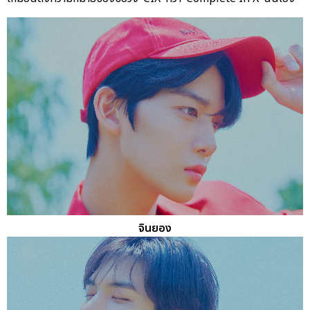
จินยอง