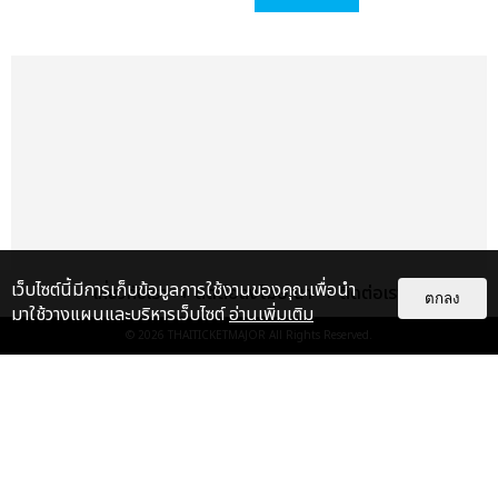
กิจกรรมเพิ่มเติมได้ทางเว็บไซต์หลักของผู้จัดงาน www.411ent.com
ออฟฟิเชียลแฟนเพจ www.facebook.com/fouroneoneent ทวิต
เตอร์ @411ent และอินสตาแกรม IG @411ent
https://instagram.com/411ent
เเท็กที่เกี่ยวข้อง :
CIX
CIXHELLOSTRANGERINBKK
CIX
PRESS SHOWCASE IN BANGKOK
แฟนไซน์ CIX
ซีไอเอ็กซ์
เว็บไซต์นี้มีการเก็บข้อมูลการใช้งานของคุณเพื่อนำ
เกี่ยวกับเรา
ติดต่อลงโฆษณา
ติดต่อเรา
ตกลง
มาใช้วางแผนและบริหารเว็บไซต์
อ่านเพิ่มเติม
© 2026
THAITICKETMAJOR
All Rights Reserved.
เรื่อง
แนะนำ
แชร์ :
SHARE
TWEET
LINE
รักแล้วรอหน่อยนะครับ! CIX ฝาก
ความห่วงใยถึงแฟนคลับ เจอแน่หลัง
ผ่านพ้นโควิด