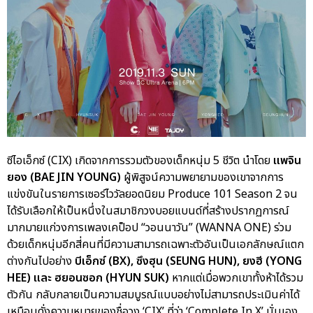
ซีไอเอ็กซ์ (CIX) เกิดจากการรวมตัวของเด็กหนุ่ม 5 ชีวิต นำโดย
แพจิน
ยอง (BAE JIN YOUNG)
ผู้พิสูจน์ความพยายามของเขาจากการ
แข่งขันในรายการเซอร์ไววัลยอดนิยม Produce 101 Season 2 จน
ได้รับเลือกให้เป็นหนึ่งในสมาชิกวงบอยแบนด์ที่สร้างปรากฏการณ์
มากมายแก่วงการเพลงเคป็อป “วอนนาวัน” (WANNA ONE) ร่วม
ด้วยเด็กหนุ่มอีกสี่คนที่มีความสามารถเฉพาะตัวอันเป็นเอกลักษณ์แตก
ต่างกันไปอย่าง
บีเอ็กซ์ (BX), ซึงฮุน (SEUNG HUN), ยงฮี (YONG
HEE) และ ฮยอนซอก (HYUN SUK)
หากแต่เมื่อพวกเขาทั้งห้าได้รวม
ตัวกัน กลับกลายเป็นความสมบูรณ์แบบอย่างไม่สามารถประเมินค่าได้
เหมือนดั่งความหมายของชื่อวง ‘CIX’ ที่ว่า ‘Complete In X’ นั่นเอง