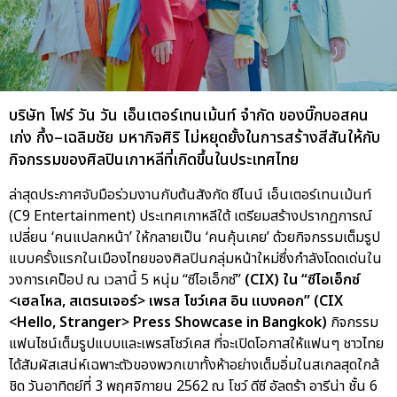
บริษัท โฟร์ วัน วัน เอ็นเตอร์เทนเม้นท์ จำกัด ของบิ๊กบอสคน
เก่ง กึ้ง–เฉลิมชัย มหากิจศิริ ไม่หยุดยั้งในการสร้างสีสันให้กับ
กิจกรรมของศิลปินเกาหลีที่เกิดขึ้นในประเทศไทย
ล่าสุดประกาศจับมือร่วมงานกับต้นสังกัด ซีไนน์ เอ็นเตอร์เทนเม้นท์
(C9 Entertainment) ประเทศเกาหลีใต้ เตรียมสร้างปรากฏการณ์
เปลี่ยน ‘คนแปลกหน้า’ ให้กลายเป็น ‘คนคุ้นเคย’ ด้วยกิจกรรมเต็มรูป
แบบครั้งแรกในเมืองไทยของศิลปินกลุ่มหน้าใหม่ซึ่งกำลังโดดเด่นใน
วงการเคป็อป ณ เวลานี้ 5 หนุ่ม “ซีไอเอ็กซ์”
(CIX) ใน “ซีไอเอ็กซ์
<เฮลโหล, สเตรนเจอร์> เพรส โชว์เคส อิน แบงคอก” (CIX
<Hello, Stranger> Press Showcase in Bangkok)
กิจกรรม
แฟนไซน์เต็มรูปแบบและเพรสโชว์เคส ที่จะเปิดโอกาสให้แฟนๆ ชาวไทย
ได้สัมผัสเสน่ห์เฉพาะตัวของพวกเขาทั้งห้าอย่างเต็มอิ่มในสเกลสุดใกล้
ชิด วันอาทิตย์ที่ 3 พฤศจิกายน 2562 ณ โชว์ ดีซี อัลตร้า อารีน่า ชั้น 6