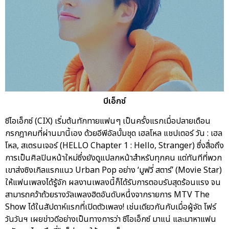
บีเอ็กซ์
ซีไอเอ็กซ์ (CIX) เริ่มต้นทักทายแฟนๆ เป็นครั้งแรกเมื่อปลายเดือน
กรกฎาคมที่ผ่านมานี้เอง ด้วยอีพีอัลบั้มชุด เฮลโหล แชปเตอร์ วัน : เฮล
โหล, สเตรนเจอร์ (HELLO Chapter 1 : Hello, Stranger) ซึ่งสื่อถึง
การเป็นศิลปินหน้าใหม่ซึ่งยังดูแปลกหน้าสำหรับทุกคน แต่ทันทีที่พวก
เขาส่งซิงเกิลแรกแนว Urban Pop อย่าง ‘มูฟวี่ สตาร์’ (Movie Star)
ให้แฟนเพลงได้รู้จัก ผลงานเพลงนี้ก็ได้รับการตอบรับสุดร้อนแรง จน
สามารถคว้าถ้วยรางวัลเพลงฮิตอันดับหนึ่งจากรายการ MTV The
Show ได้ในสัปดาห์แรกที่เปิดตัวเพลง! เช่นเดียวกันกับเมื่อผู้จัด โฟร์
วันวันฯ เผยข่าวดีอย่างเป็นทางการว่า ซีไอเอ็กซ์ มาแน่ และมาหาแฟน