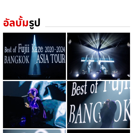
อัลบั้ม
รูป