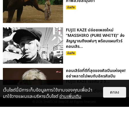
ภาพสวยละมุนตา
บันเทิง
FUJII KAZE ปล่อยเพลงใหม่
“MASSHIRO (PURE WHITE)” ส่ง
สัญญาณถึงแฟนๆ พร้อมแผนทัวร์
คอนเสิร...
บันเทิง
คอนเสิร์ตที่ดีที่สุดของศิลปินแห่งยุค!
อย่าพลาดไปพบกับอัครศิลปิน
FUJII KAZE เจอกัน 2 วั...
บันเทิง
เว็บไซต์นี้มีการเก็บข้อมูลการใช้งานของคุณเพื่อนำ
เกี่ยวกับเรา
ติดต่อลงโฆษณา
ติดต่อเรา
ตกลง
มาใช้วางแผนและบริหารเว็บไซต์
อ่านเพิ่มเติม
© 2026
THAITICKETMAJOR
All Rights Reserved.