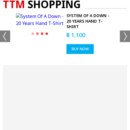
TTM
SHOPPING
T-
SYSTEM OF A DOWN -
20 YEARS HAND T-
SHIRT
฿
1,100
BUY NOW