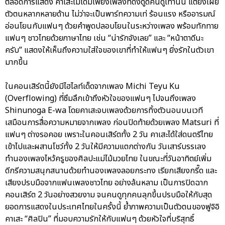
ตลอดการแสดง คาเสะไม่ได้มีเพียงเพลงที่ดึงดูดคนดูเท่านั้น แต่ยังเผย
ตัวตนหลากหลายด้าน ไม่ว่าจะเป็นพาร์ทความเท่ ร้อนแรง หรืออารมณ์
อ่อนโยนกับแฟนๆ ด้วยคำพูดปลอบโยนในระหว่างเพลง พร้อมทักทาย
แฟนๆ ชาวไทยด้วยภาษาไทย เช่น “น่ารักจังเลย” และ “หน้าตาดีนะ
ครับ” แสดงให้เห็นถึงความใส่ใจของเขาที่ทำให้แฟนๆ ยิ่งรักในตัวเขา
มากขึ้น
ในคอนเสิร์ตนี้ยังมีไฮไลท์เด็ดจากเพลง Michi Teyu Ku
(Overflowing) ที่ซึมลึกเข้าถึงหัวใจของแฟนๆ ไปจนถึงเพลง
Shinunoga E-wa โดยคาเสะจบเพลงด้วยการทิ้งตัวนอนบนเวที
เสมือนการสื่อความหมายจากเพลง ก่อนปิดท้ายด้วยเพลง Matsuri ที่
แฟนๆ ต่างรอคอย เพราะในคอนเสิร์ตทั้ง 2 วัน คาเสะได้ใส่ดนตรีไทย
เข้าไปและผสานโชว์ทั้ง 2 วันให้มีความแตกต่างกัน วันเสาร์บรรเลง
ทำนองเพลงไหว้ครูของศิลปะแม่ไม้มวยไทย ในขณะที่วันอาทิตย์เพิ่ม
ดีกรีความสนุกสนานด้วยทำนองเพลงลอยกระทง เรียกเสียงกรี๊ด และ
เสียงปรบมือจากแฟนเพลงชาวไทย อย่างล้นหลาม เป็นการปิดฉาก
คอนเสิร์ต 2 วันอย่างสวยงาม จนคนดูทุกคนลุกขึ้นปรบมือให้กับสุด
ยอดการแสดงในประเทศไทยในครั้งนี้ ย้ำภาพความเป็นตัวตนของฟูจิอิ
คาเสะ “ศิลปิน” ที่มอบความรักให้กับแฟนๆ ด้วยหัวใจที่บริสุทธิ์