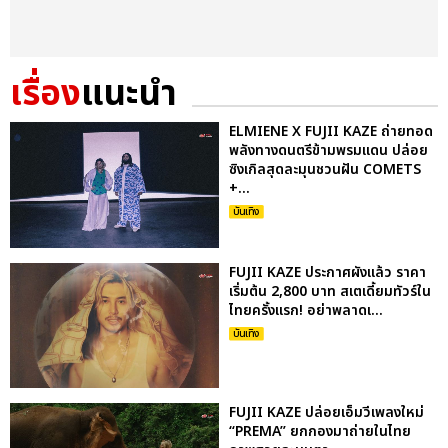
เรื่อง
แนะนำ
ELMIENE X FUJII KAZE ถ่ายทอด
พลังทางดนตรีข้ามพรมแดน ปล่อย
ซิงเกิลสุดละมุนชวนฝัน COMETS
+...
บันเทิง
FUJII KAZE ประกาศผังแล้ว ราคา
เริ่มต้น 2,800 บาท สเตเดี้ยมทัวร์ใน
ไทยครั้งแรก! อย่าพลาดเ...
บันเทิง
FUJII KAZE ปล่อยเอ็มวีเพลงใหม่
“PREMA” ยกกองมาถ่ายในไทย