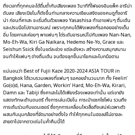
ถึงเวลาที่ทุกคนจะได้ดื่มด่ำกับเสียงเพลง วินาทีที่ไฟของอิมแพ็ค อารีน่า
ดับลง เสียงเปียโนก็ดังขึ้นท่ามกลางความเงียบสงัดของคนดูทั้งอารี
น่า ก่อนที่คาเสะ จะเริ่มต้นด้วยเพลง Yasashisa ทำเอาแฟนๆ ตื่นเต้น
และปรบมือไปตามอารมณ์ เพราะทุกคนได้ฟังเพลงที่รอคอยอย่างเต็ม
อิ่ม โดยคาเสะค่อยๆ พาแฟนๆ ไต่ระดับอารมณ์ไปกับเพลง Nan-Nan,
Mo-Eh-Wa, Kiri Ga Naikara, Hedemo Ne-Yo, Grace และ
Seishun Ssick ซึ่งในแต่ละช่วง แต่ละจังหวะ สร้างความสนุกสนาน
จนทำให้แฟนๆ ต่างตื่นเต้น จนต้องลุกขึ้นมาโยกและโบกมือตาม
แน่นอนว่า Best of Fujii Kaze 2020-2024 ASIA TOUR in
Bangkok ได้รวบรวมเพลงที่แฟนๆ รอคอยจำนวนมาก ทั้ง Feelin’
Go(o)d, Hana, Garden, Workin’ Hard, Mo-Eh-Wa, Kirari,
Damn และ Tabiji ซึ่งคาเสะไม่ได้เพียงร้องเพลงเท่านั้น แต่เขายัง
แสดงทักษะด้านดนตรี ทั้งการเล่นเปียโน การเป่าแซกโซโฟน รวมถึง
การเต้นร่วมกับแดนเซอร์ ซึ่งทุกการเคลื่อนไหวสื่อถึงเสน่ห์เฉพาะตัว
ผสมกับมุมกล้องที่จัดมาอย่างตั้งใจ ทำให้ทุกคนในฮอลล์ไม่อาจละ
สายตาไปจากดาวเด่นในค่ำคืนนี้ได้