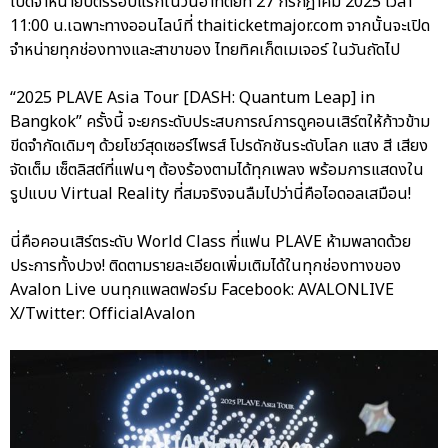
เปิดจำหน่ายบัตรรอบแรกในวันอาทิตย์ที่ 27 กรกฎาคม 2025 เวลา
11:00 น.เฉพาะทางออนไลน์ที่ thaiticketmajor.com จากนั้นจะเปิด
จำหน่ายทุกช่องทางและสาขาของ ไทยทิคเก็ตเมเจอร์ ในวันถัดไป
“2025 PLAVE Asia Tour [DASH: Quantum Leap] in
Bangkok” ครั้งนี้ จะยกระดับประสบการณ์การดูคอนเสิร์ตให้ก้าวข้าม
ขีดจำกัดเดิมๆ ด้วยโชว์สุดเซอร์ไพรส์ โปรดักชันระดับโลก แสง สี เสียง
จัดเต็ม เซ็ตลิสต์ที่แฟนๆ ต้องร้องตามได้ทุกเพลง พร้อมการแสดงใน
รูปแบบ Virtual Reality ที่สมจริงจนลืมไปว่านี่คือไอดอลเสมือน!
นี่คือคอนเสิร์ตระดับ World Class ที่แฟน PLAVE ห้ามพลาดด้วย
ประการทั้งปวง! ติดตามรายละเอียดเพิ่มเติมได้ในทุกช่องทางของ
Avalon Live บนทุกแพลตฟอร์ม Facebook: AVALONLIVE
X/Twitter: OfficialAvalon