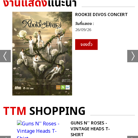
งานแสดง
แนะนำ
ROOKIE DIVOS CONCERT
วันที่แสดง :
26/09/26
จองตั๋ว
เเท็กที่เกี่ยวข้อง :
TTM
SHOPPING
PLAVE
2025 PLAVE ASIA TOUR [DASH: QUANTUM LEAP] IN
OGO
GUNS N'' ROSES -
BANGKOK
VINTAGE HEADS T-
SHIRT