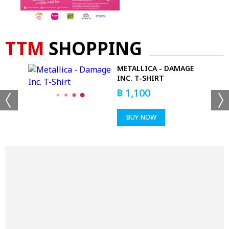
TTM
SHOPPING
-
METALLICA - DAMAGE
INC. T-SHIRT
฿
1,100
BUY NOW