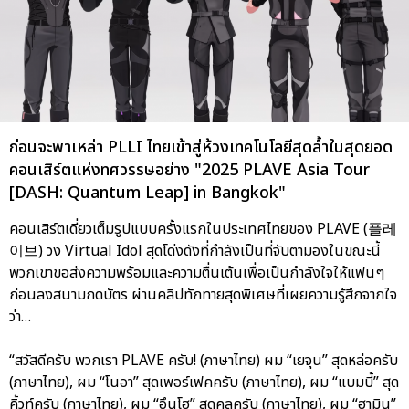
ก่อนจะพาเหล่า PLLI ไทยเข้าสู่ห้วงเทคโนโลยีสุดล้ำในสุดยอด
คอนเสิร์ตแห่งทศวรรษอย่าง "2025 PLAVE Asia Tour
[DASH: Quantum Leap] in Bangkok"
คอนเสิร์ตเดี่ยวเต็มรูปแบบครั้งแรกในประเทศไทยของ PLAVE (플레
이브) วง Virtual Idol สุดโด่งดังที่กำลังเป็นที่จับตามองในขณะนี้
พวกเขาขอส่งความพร้อมและความตื่นเต้นเพื่อเป็นกำลังใจให้แฟนๆ
ก่อนลงสนามกดบัตร ผ่านคลิปทักทายสุดพิเศษที่เผยความรู้สึกจากใจ
ว่า…
“สวัสดีครับ พวกเรา PLAVE ครับ! (ภาษาไทย) ผม “เยจุน” สุดหล่อครับ
(ภาษาไทย), ผม “โนอา” สุดเพอร์เฟคครับ (ภาษาไทย), ผม “แบมบี้” สุด
คิ้วท์ครับ (ภาษาไทย), ผม “อึนโฮ” สุดคูลครับ (ภาษาไทย), ผม “ฮามิน”