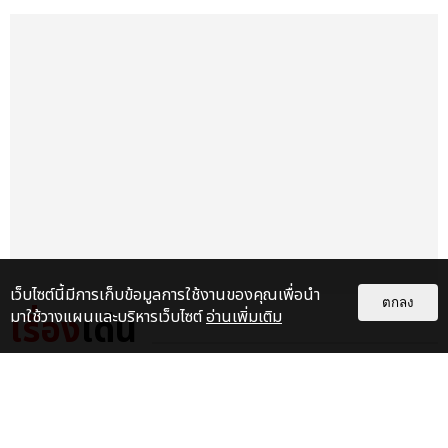
เว็บไซต์นี้มีการเก็บข้อมูลการใช้งานของคุณเพื่อนำ
ตกลง
มาใช้วางแผนและบริหารเว็บไซต์
อ่านเพิ่มเติม
เรื่อง
เด่น
FLO ประกาศโชว์ครั้งแรกในไทย ชาว
ไทยได้เวลาแดนซ์ 29 ส.ค.นี้ ที่
สเฟียร์ ฮอลล์
บันเทิง