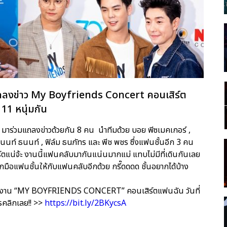
ถลงข่าว My Boyfriends Concert คอนเสิร์ต
11 หนุ่มกัน
มาร่วมแถลงข่าวด้วยกัน 8 คน นำทีมด้วย บอย พีซเมคเกอร์ ,
 , นนท์ ธนนท์ , ฟิล์ม ธนภัทร และ พีช พชร ซึ่งแฟนชั้นอีก 3 คน
ร์ตแน่จ้ะ งานนี้แฟนคลับมากันแน่นมากแม่ แทบไม่มีที่เดินกันเลย
มือแฟนชั้นให้กับแฟนคลับอีกด้วย กรี๊ดดดด ชั้นอยากได้บ้าง
นได้ที่งาน “MY BOYFRIENDS CONCERT” คอนเสิร์ตแฟนฉัน วันที่
ตรคลิกเลย!! >>
https://bit.ly/2BKycsA