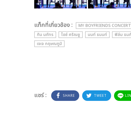
เเท็กที่เกี่ยวข้อง :
MY BOYFRIENDS CONCERT
กัน นภัทร
ไอซ์ ศรัณยู
นนท์ ธนนท์
ฟิล์ม ธนภ
เจเจ กฤษณภูมิ
แชร์ :
SHARE
TWEET
LI