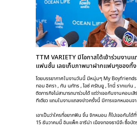
TTM VARIETY มีโอกาสได้เข้าร่วมงานแ
แฟนชั้น เลยเก็บภาพมาฝากแฟนๆของทั้ง 
โดยบรรยากาศในงานวันนี้ มีหนุ่มๆ My Boyfriends 
ทอม อิศรา , กัน นภัทร , ไอซ์ ศรัณยู , โทนี่ รากแก่น
ติดภารกิจไม่สามารถมาร่วมได้ แต่ว่าเจอกันงานคอนเสิ
ทีเดียว แถมในงานแถลงข่าวครั้งนี้ มีการแจกหมอนจาก
เอาเป็นว่าใครที่อยากฟิน จิ้น จิกหมอน ก็ไปเจอกั
15 ธันวาคมนี้ อิมแพ็ค อารีน่า เมืองทองธานีจ้ะ ซื้อบั