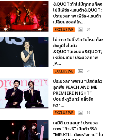
&QUOT;ถ้าไม่มีทุกคนก็คง
ไม่มีเพิร์ธ-แซนต้า&QUOT;
ประมวลภาพ เพิร์ธ-แซนต้า
เปลี่ยนฮอลล์ให...
EXCLUSIVE
: 34
ไม่ว่าจะวันนี้หรือวันไหน ก็จะ
ยังภูมิใจในตัว
&QUOT;แจบอม&QUOT;
เหมือนเดิม! ประมวลภาพ
JA...
EXCLUSIVE
: 28
ประมวลภาพงาน “มีสติแล้ว
ลูกพีช PEACH AND ME
PREMIERE NIGHT”
ปอนด์-ภูวินทร์ คลั่งรัก
หวา...
EXCLUSIVE
: 16
เคมีดี มวลสนุก! ประมวล
ภาพ “ดิว-ธี” เปิดตัวซีรีส์
“MR.KILL มังงะสั่งตาย” ใน