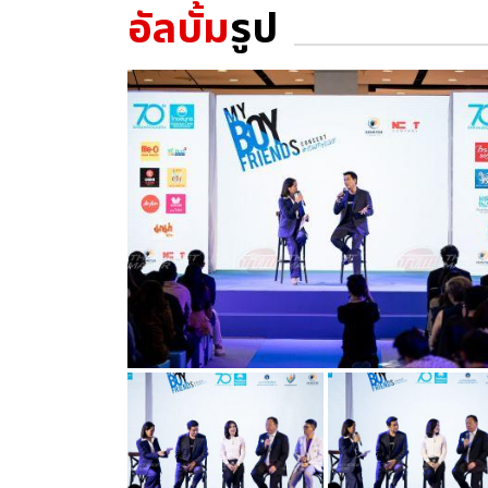
อัลบั้ม
รูป