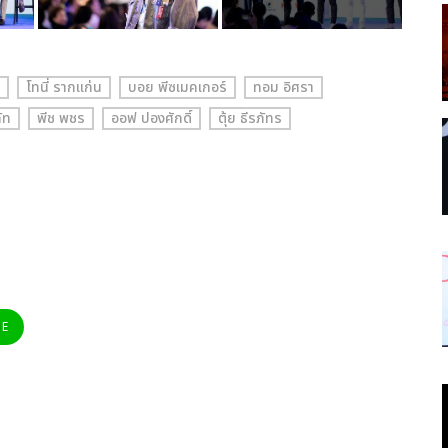
โทนี่ รากแก่น
บอย พีซเมคเกอร์
ทอม อิศรา
ัท
พีช พชร
ออฟ ปองศักดิ์
ตุ้ย ธีรภัทร
NE