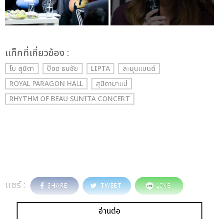
เเท็กที่เกี่ยวข้อง :
โบ สุนิตา
ป๊อด ธนชัย
LIPTA
ละมุนแบนด์
ROYAL PARAGON HALL
สุนิตามาแน่
RHYTHM OF BEAU SUNITA CONCERT
แชร์ :
SHARE
TWEET
LINE
อ่านต่อ