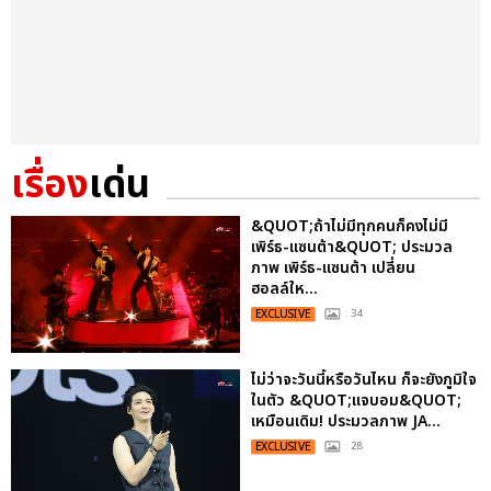
เรื่อง
เด่น
&QUOT;ถ้าไม่มีทุกคนก็คงไม่มี
เพิร์ธ-แซนต้า&QUOT; ประมวล
ภาพ เพิร์ธ-แซนต้า เปลี่ยน
ฮอลล์ให...
EXCLUSIVE
: 34
ไม่ว่าจะวันนี้หรือวันไหน ก็จะยังภูมิใจ
ในตัว &QUOT;แจบอม&QUOT;
เหมือนเดิม! ประมวลภาพ JA...
EXCLUSIVE
: 28