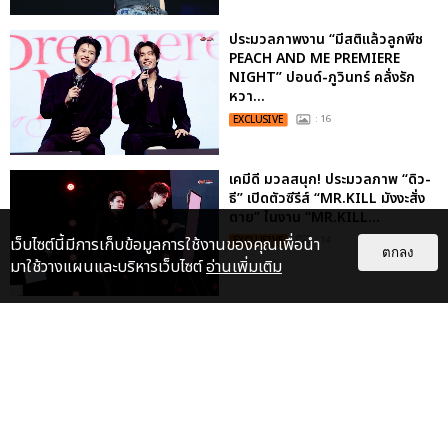
ประมวลภาพงาน “มีสติแล้วลูกพีช
PEACH AND ME PREMIERE
NIGHT” ปอนด์-ภูวินทร์ คลั่งรัก
หวา...
EXCLUSIVE
: 16
เคมีดี มวลสนุก! ประมวลภาพ “ดิว-
ธี” เปิดตัวซีรีส์ “MR.KILL มังงะสั่ง
ตาย” ในงาน “MR.KILL...
เว็บไซต์นี้มีการเก็บข้อมูลการใช้งานของคุณเพื่อนำ
EXCLUSIVE
: 14
ตกลง
มาใช้วางแผนและบริหารเว็บไซต์
อ่านเพิ่มเติม
ประมวลภาพค่ำคืนแห่งความทรงจำ
ของ ITZY และมิดจีไทย ในวันที่
หัวใจส่องสว่างไปพร้อมกัน
EXCLUSIVE
: 11