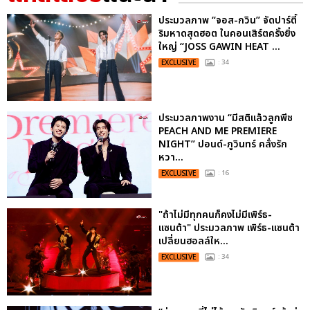
ประมวลภาพ “จอส-กวิน” จัดปาร์ตี้
ริมหาดสุดฮอต ในคอนเสิร์ตครั้งยิ่ง
ใหญ่ “JOSS GAWIN HEAT ...
EXCLUSIVE
: 34
ประมวลภาพงาน “มีสติแล้วลูกพีช
PEACH AND ME PREMIERE
NIGHT” ปอนด์-ภูวินทร์ คลั่งรัก
หวา...
EXCLUSIVE
: 16
"ถ้าไม่มีทุกคนก็คงไม่มีเพิร์ธ-
แซนต้า" ประมวลภาพ เพิร์ธ-แซนต้า
เปลี่ยนฮอลล์ให...
EXCLUSIVE
: 34